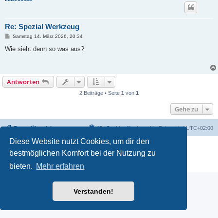
Re: Spezial Werkzeug
B
Samstag 14. März 2026, 20:34
e
i
Wie sieht denn so was aus?
t
r
a
g
Antworten
2 Beiträge • Seite
1
von
1
Gehe zu
Foren-Übersicht
Alle Cookies löschen
Alle Zeiten sind
UTC+02:00
Diese Website nutzt Cookies, um dir den
Powered by
phpBB
® Forum Software © phpBB Limited
bestmöglichen Komfort bei der Nutzung zu
Deutsche Übersetzung durch
phpBB.de
Datenschutz
|
Nutzungsbedingungen
bieten.
Mehr erfahren
Verstanden!