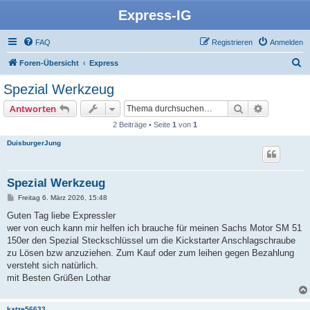
Express-IG
FAQ
Registrieren
Anmelden
S
Foren-Übersicht
Express
u
Spezial Werkzeug
c
Suche
Erweiterte
Antworten
h
2 Beiträge • Seite
1
von
1
e
DuisburgerJung
Spezial Werkzeug
B
Freitag 6. März 2026, 15:48
e
i
Guten Tag liebe Expressler
t
wer von euch kann mir helfen ich brauche für meinen Sachs Motor SM 51
r
a
150er den Spezial Steckschlüssel um die Kickstarter Anschlagschraube
g
zu Lösen bzw anzuziehen. Zum Kauf oder zum leihen gegen Bezahlung
versteht sich natürlich.
mit Besten Grüßen Lothar
katze56633