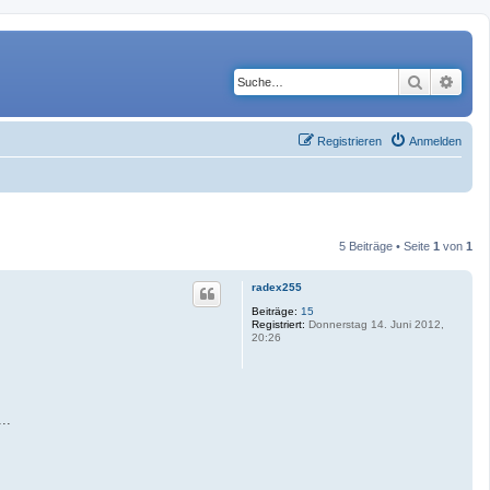
Suche
Erwe
Registrieren
Anmelden
5 Beiträge • Seite
1
von
1
radex255
Beiträge:
15
Registriert:
Donnerstag 14. Juni 2012,
20:26
..