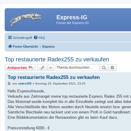
Express-IG
Forum der Express-IG
Schnellzugriff
FAQ
Foren-Übersicht
Express
Top restaurierte Radex255 zu verkaufen
Suche
Erweiter
Antworten
Top restaurierte Radex255 zu verkaufen
B
von
radex255
»
Sonntag 19. September 2021, 23:25
e
i
Hallo Expressfreunde,
t
Verkaufe aus Zeitmangel meine top restaurierte Express Radex 255 mit d
r
a
Das Motorrad wurde komplett bis in alle Einzelteile zerlegt und alles lie
g
Alle Verschleißteile des Motors wurden durch Neuteile ersetzt bzw. gener
Sämtliche Blechteile neu lackiert und von einem Profi in Gold handlinier
Eine Bilddokumentation der Restauration gibt es beim Kauf dazu.
Preisvorstellung 6000,- €