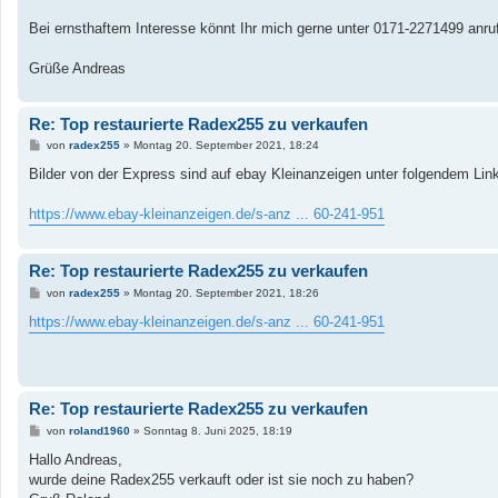
Bei ernsthaftem Interesse könnt Ihr mich gerne unter 0171-2271499 anru
Grüße Andreas
Re: Top restaurierte Radex255 zu verkaufen
B
von
radex255
»
Montag 20. September 2021, 18:24
e
i
Bilder von der Express sind auf ebay Kleinanzeigen unter folgendem Lin
t
r
a
https://www.ebay-kleinanzeigen.de/s-anz ... 60-241-951
g
Re: Top restaurierte Radex255 zu verkaufen
B
von
radex255
»
Montag 20. September 2021, 18:26
e
i
https://www.ebay-kleinanzeigen.de/s-anz ... 60-241-951
t
r
a
g
Re: Top restaurierte Radex255 zu verkaufen
B
von
roland1960
»
Sonntag 8. Juni 2025, 18:19
e
i
Hallo Andreas,
t
wurde deine Radex255 verkauft oder ist sie noch zu haben?
r
a