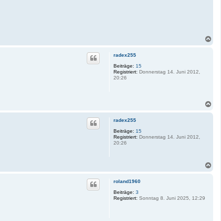
N
a
c
radex255
h
o
Beiträge:
15
Registriert:
Donnerstag 14. Juni 2012,
b
20:26
e
n
N
a
c
radex255
h
o
Beiträge:
15
Registriert:
Donnerstag 14. Juni 2012,
b
20:26
e
n
N
a
c
roland1960
h
o
Beiträge:
3
Registriert:
Sonntag 8. Juni 2025, 12:29
b
e
n