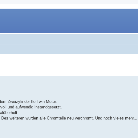
te Suche
em Zweizylinder Ilo Twin Motor.
bevoll und aufwendig instandgesetzt.
alüberholt.
t. Des weiteren wurden alle Chromteile neu verchromt. Und noch vieles mehr....