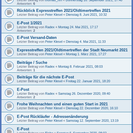
Letzter Beitrag von
thomas_nm
«
Donnerstag 16. September 2021, 17:40
Antworten:
6
Rückblick Expresstreffen 2021/Oldtimertreffen 2021
Letzter Beitrag von
Peter Klesel
«
Dienstag 8. Juni 2021, 10:32
E-Post 1/2021
Letzter Beitrag von
Radex
«
Montag 24. Mai 2021, 17:17
Antworten:
2
E-Post Versand-Daten
Letzter Beitrag von
Peter Klesel
«
Dienstag 4. Mai 2021, 11:33
Expresstreffen 2021/Oldtimertreffen der Stadt Neumarkt 2021
Letzter Beitrag von
Peter Klesel
«
Montag 1. März 2021, 17:27
Beiträge / Suche
Letzter Beitrag von
Radex
«
Montag 8. Februar 2021, 08:03
Antworten:
1
Beiträge für die nächste E-Post
Letzter Beitrag von
Peter Klesel
«
Freitag 22. Januar 2021, 18:20
E-Post
Letzter Beitrag von
Radex
«
Samstag 26. Dezember 2020, 09:40
Antworten:
2
Frohe Weihnachten und einen guten Start in 2021
Letzter Beitrag von
Peter Klesel
«
Dienstag 22. Dezember 2020, 16:10
E-Post Rückläufer - Adressenänderung
Letzter Beitrag von
Peter Klesel
«
Samstag 12. September 2020, 13:19
E-Post