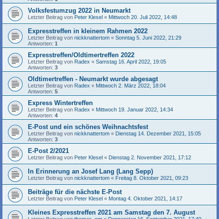
Volksfestumzug 2022 in Neumarkt
Letzter Beitrag von
Peter Klesel
«
Mittwoch 20. Juli 2022, 14:48
Expresstreffen in kleinem Rahmen 2022
Letzter Beitrag von
nickknattertom
«
Sonntag 5. Juni 2022, 21:29
Antworten:
1
Expresstreffen/Oldtimertreffen 2022
Letzter Beitrag von
Radex
«
Samstag 16. April 2022, 19:05
Antworten:
3
Oldtimertreffen - Neumarkt wurde abgesagt
Letzter Beitrag von
Radex
«
Mittwoch 2. März 2022, 18:04
Antworten:
5
Express Wintertreffen
Letzter Beitrag von
Radex
«
Mittwoch 19. Januar 2022, 14:34
Antworten:
4
E-Post und ein schönes Weihnachtsfest
Letzter Beitrag von
nickknattertom
«
Dienstag 14. Dezember 2021, 15:05
Antworten:
3
E-Post 2/2021
Letzter Beitrag von
Peter Klesel
«
Dienstag 2. November 2021, 17:12
In Erinnerung an Josef Lang (Lang Sepp)
Letzter Beitrag von
nickknattertom
«
Freitag 8. Oktober 2021, 09:23
Beiträge für die nächste E-Post
Letzter Beitrag von
Peter Klesel
«
Montag 4. Oktober 2021, 14:17
Kleines Expresstreffen 2021 am Samstag den 7. August