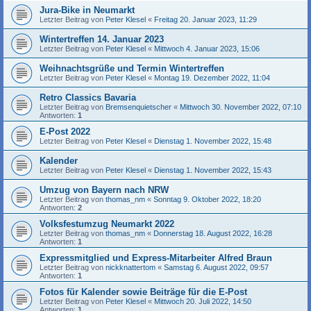
Jura-Bike in Neumarkt
Letzter Beitrag von
Peter Klesel
«
Freitag 20. Januar 2023, 11:29
Wintertreffen 14. Januar 2023
Letzter Beitrag von
Peter Klesel
«
Mittwoch 4. Januar 2023, 15:06
Weihnachtsgrüße und Termin Wintertreffen
Letzter Beitrag von
Peter Klesel
«
Montag 19. Dezember 2022, 11:04
Retro Classics Bavaria
Letzter Beitrag von
Bremsenquietscher
«
Mittwoch 30. November 2022, 07:10
Antworten:
1
E-Post 2022
Letzter Beitrag von
Peter Klesel
«
Dienstag 1. November 2022, 15:48
Kalender
Letzter Beitrag von
Peter Klesel
«
Dienstag 1. November 2022, 15:43
Umzug von Bayern nach NRW
Letzter Beitrag von
thomas_nm
«
Sonntag 9. Oktober 2022, 18:20
Antworten:
2
Volksfestumzug Neumarkt 2022
Letzter Beitrag von
thomas_nm
«
Donnerstag 18. August 2022, 16:28
Antworten:
1
Expressmitglied und Express-Mitarbeiter Alfred Braun
Letzter Beitrag von
nickknattertom
«
Samstag 6. August 2022, 09:57
Antworten:
1
Fotos für Kalender sowie Beiträge für die E-Post
Letzter Beitrag von
Peter Klesel
«
Mittwoch 20. Juli 2022, 14:50
Antworten:
1