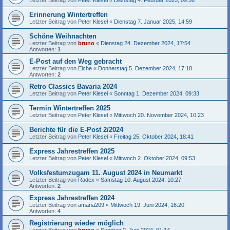
Letzter Beitrag von
Peter Klesel
«
Dienstag 4. Februar 2025, 09:56
Erinnerung Wintertreffen
Letzter Beitrag von
Peter Klesel
«
Dienstag 7. Januar 2025, 14:59
Schöne Weihnachten
Letzter Beitrag von
bruno
«
Dienstag 24. Dezember 2024, 17:54
Antworten:
1
E-Post auf den Weg gebracht
Letzter Beitrag von
Eiche
«
Donnerstag 5. Dezember 2024, 17:18
Antworten:
2
Retro Classics Bavaria 2024
Letzter Beitrag von
Peter Klesel
«
Sonntag 1. Dezember 2024, 09:33
Termin Wintertreffen 2025
Letzter Beitrag von
Peter Klesel
«
Mittwoch 20. November 2024, 10:23
Berichte für die E-Post 2/2024
Letzter Beitrag von
Peter Klesel
«
Freitag 25. Oktober 2024, 18:41
Express Jahrestreffen 2025
Letzter Beitrag von
Peter Klesel
«
Mittwoch 2. Oktober 2024, 09:53
Volksfestumzugam 11. August 2024 in Neumarkt
Letzter Beitrag von
Radex
«
Samstag 10. August 2024, 10:27
Antworten:
2
Express Jahrestreffen 2024
Letzter Beitrag von
amana209
«
Mittwoch 19. Juni 2024, 16:20
Antworten:
4
Registrierung wieder möglich