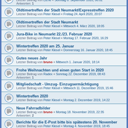
Letzter Beitrag von
Eiche
«
Sonntag 6. September 2020, 08:02
Antworten:
1
Oldtimertreffen der Stadt Neumarkt/Expresstreffen 2020
Letzter Beitrag von
Peter Klesel
«
Freitag 24. April 2020, 20:07
Oldtimertreffen der Stadt Neumarkt
Letzter Beitrag von
Peter Klesel
«
Mittwoch 4. März 2020, 18:05
Jura-Bike in Neumarkt 22./23. Februar 2020
Letzter Beitrag von
Peter Klesel
«
Montag 17. Februar 2020, 16:29
Wintertreffen 2020 am 25. Januar
Letzter Beitrag von
Peter Klesel
«
Donnerstag 16. Januar 2020, 18:45
Gutes neues Jahr
Letzter Beitrag von
bruno
«
Mittwoch 1. Januar 2020, 18:14
Frohe Weihnachten und einen guten Start in 2020
Letzter Beitrag von
Radex
«
Sonntag 22. Dezember 2019, 08:43
Antworten:
1
Mitgliedschaft - Umzug- Einzugsermächtigung
Letzter Beitrag von
Peter Klesel
«
Mittwoch 11. Dezember 2019, 15:46
Wintertreffen 2020
Letzter Beitrag von
Peter Klesel
«
Montag 2. Dezember 2019, 14:22
Neue Fahrradbilder
Letzter Beitrag von
bruno
«
Montag 18. November 2019, 22:35
Antworten:
2
Berichte für die E-Post bitte bis spätestens 20. November
Letzter Beitrag von
Peter Klesel
«
Montag 4. November 2019, 18:45