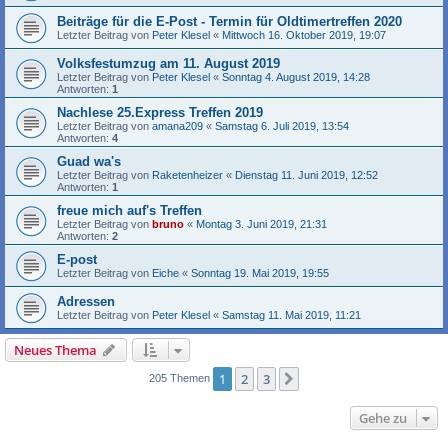
Beiträge für die E-Post - Termin für Oldtimertreffen 2020
Letzter Beitrag von
Peter Klesel
«
Mittwoch 16. Oktober 2019, 19:07
Volksfestumzug am 11. August 2019
Letzter Beitrag von
Peter Klesel
«
Sonntag 4. August 2019, 14:28
Antworten:
1
Nachlese 25.Express Treffen 2019
Letzter Beitrag von
amana209
«
Samstag 6. Juli 2019, 13:54
Antworten:
4
Guad wa's
Letzter Beitrag von
Raketenheizer
«
Dienstag 11. Juni 2019, 12:52
Antworten:
1
freue mich auf's Treffen
Letzter Beitrag von
bruno
«
Montag 3. Juni 2019, 21:31
Antworten:
2
E-post
Letzter Beitrag von
Eiche
«
Sonntag 19. Mai 2019, 19:55
Adressen
Letzter Beitrag von
Peter Klesel
«
Samstag 11. Mai 2019, 11:21
Neues Thema
1
2
3
Nächste
205 Themen
Gehe zu