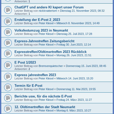
Antworten:
1
ChatGPT und andere KI kapert unser Forum
Letzter Beitrag von
nickknattertom
«
Dienstag 21. November 2023, 08:32
Antworten:
1
Erstellung der E-Post 2_2023
Letzter Beitrag von
Peter Klesel
«
Mittwoch 8. November 2023, 14:49
Volksfestumzug 2023 in Neumarkt
Letzter Beitrag von
Peter Klesel
«
Dienstag 25. Juli 2023, 17:28
Express-Jahrestreffen Zeitungsbericht
Letzter Beitrag von
Peter Klesel
«
Freitag 30. Juni 2023, 12:14
Expresstreffen/Oldtimertreffen 2023 Rückblick
Letzter Beitrag von
Peter Klesel
«
Montag 26. Juni 2023, 21:51
E Post 1/2023
Letzter Beitrag von
Bremsenquietscher
«
Donnerstag 15. Juni 2023, 08:45
Antworten:
2
Express jahrestreffen 2023
Letzter Beitrag von
Peter Klesel
«
Mittwoch 14. Juni 2023, 15:20
Termin für E-Post
Letzter Beitrag von
Peter Klesel
«
Donnerstag 11. Mai 2023, 19:55
Berichte usw, für die nächste E-Post
Letzter Beitrag von
Peter Klesel
«
Freitag 24. März 2023, 11:27
12. Oldtimertreffen der Stadt Neumarkt
Letzter Beitrag von
Peter Klesel
«
Montag 6. März 2023, 10:27