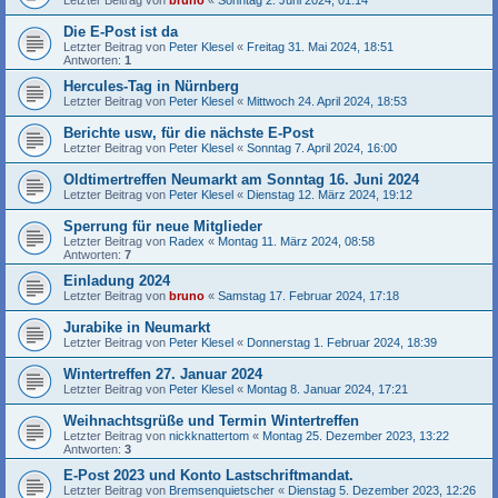
Letzter Beitrag von
bruno
«
Sonntag 2. Juni 2024, 01:14
Die E-Post ist da
Letzter Beitrag von
Peter Klesel
«
Freitag 31. Mai 2024, 18:51
Antworten:
1
Hercules-Tag in Nürnberg
Letzter Beitrag von
Peter Klesel
«
Mittwoch 24. April 2024, 18:53
Berichte usw, für die nächste E-Post
Letzter Beitrag von
Peter Klesel
«
Sonntag 7. April 2024, 16:00
Oldtimertreffen Neumarkt am Sonntag 16. Juni 2024
Letzter Beitrag von
Peter Klesel
«
Dienstag 12. März 2024, 19:12
Sperrung für neue Mitglieder
Letzter Beitrag von
Radex
«
Montag 11. März 2024, 08:58
Antworten:
7
Einladung 2024
Letzter Beitrag von
bruno
«
Samstag 17. Februar 2024, 17:18
Jurabike in Neumarkt
Letzter Beitrag von
Peter Klesel
«
Donnerstag 1. Februar 2024, 18:39
Wintertreffen 27. Januar 2024
Letzter Beitrag von
Peter Klesel
«
Montag 8. Januar 2024, 17:21
Weihnachtsgrüße und Termin Wintertreffen
Letzter Beitrag von
nickknattertom
«
Montag 25. Dezember 2023, 13:22
Antworten:
3
E-Post 2023 und Konto Lastschriftmandat.
Letzter Beitrag von
Bremsenquietscher
«
Dienstag 5. Dezember 2023, 12:26