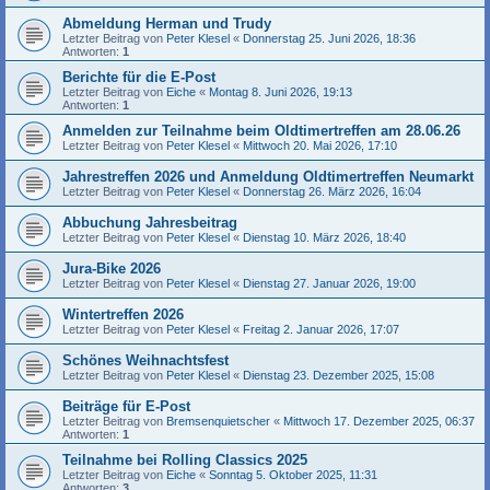
Abmeldung Herman und Trudy
Letzter Beitrag von
Peter Klesel
«
Donnerstag 25. Juni 2026, 18:36
Antworten:
1
Berichte für die E-Post
Letzter Beitrag von
Eiche
«
Montag 8. Juni 2026, 19:13
Antworten:
1
Anmelden zur Teilnahme beim Oldtimertreffen am 28.06.26
Letzter Beitrag von
Peter Klesel
«
Mittwoch 20. Mai 2026, 17:10
Jahrestreffen 2026 und Anmeldung Oldtimertreffen Neumarkt
Letzter Beitrag von
Peter Klesel
«
Donnerstag 26. März 2026, 16:04
Abbuchung Jahresbeitrag
Letzter Beitrag von
Peter Klesel
«
Dienstag 10. März 2026, 18:40
Jura-Bike 2026
Letzter Beitrag von
Peter Klesel
«
Dienstag 27. Januar 2026, 19:00
Wintertreffen 2026
Letzter Beitrag von
Peter Klesel
«
Freitag 2. Januar 2026, 17:07
Schönes Weihnachtsfest
Letzter Beitrag von
Peter Klesel
«
Dienstag 23. Dezember 2025, 15:08
Beiträge für E-Post
Letzter Beitrag von
Bremsenquietscher
«
Mittwoch 17. Dezember 2025, 06:37
Antworten:
1
Teilnahme bei Rolling Classics 2025
Letzter Beitrag von
Eiche
«
Sonntag 5. Oktober 2025, 11:31
Antworten:
3