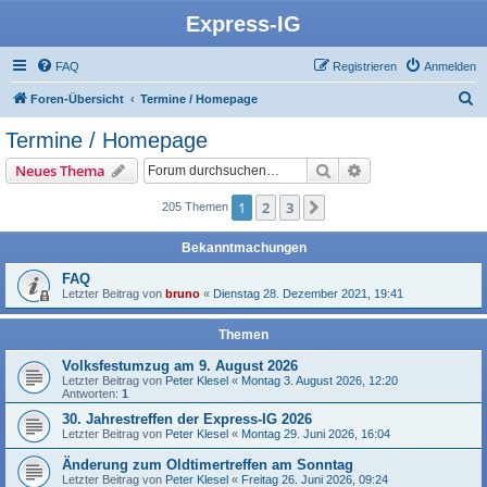
Express-IG
FAQ
Registrieren
Anmelden
S
Foren-Übersicht
Termine / Homepage
u
Termine / Homepage
c
Suche
Erweiterte Suche
Neues Thema
h
e
1
2
3
Nächste
205 Themen
Bekanntmachungen
FAQ
Letzter Beitrag von
bruno
«
Dienstag 28. Dezember 2021, 19:41
Themen
Volksfestumzug am 9. August 2026
Letzter Beitrag von
Peter Klesel
«
Montag 3. August 2026, 12:20
Antworten:
1
30. Jahrestreffen der Express-IG 2026
Letzter Beitrag von
Peter Klesel
«
Montag 29. Juni 2026, 16:04
Änderung zum Oldtimertreffen am Sonntag
Letzter Beitrag von
Peter Klesel
«
Freitag 26. Juni 2026, 09:24