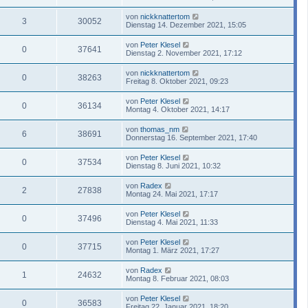
von
nickknattertom
3
30052
Dienstag 14. Dezember 2021, 15:05
von
Peter Klesel
0
37641
Dienstag 2. November 2021, 17:12
von
nickknattertom
0
38263
Freitag 8. Oktober 2021, 09:23
von
Peter Klesel
0
36134
Montag 4. Oktober 2021, 14:17
von
thomas_nm
6
38691
Donnerstag 16. September 2021, 17:40
von
Peter Klesel
0
37534
Dienstag 8. Juni 2021, 10:32
von
Radex
2
27838
Montag 24. Mai 2021, 17:17
von
Peter Klesel
0
37496
Dienstag 4. Mai 2021, 11:33
von
Peter Klesel
0
37715
Montag 1. März 2021, 17:27
von
Radex
1
24632
Montag 8. Februar 2021, 08:03
von
Peter Klesel
0
36583
Freitag 22. Januar 2021, 18:20