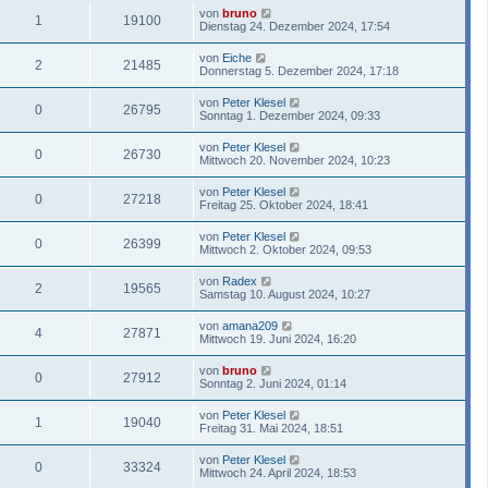
von
bruno
1
19100
Dienstag 24. Dezember 2024, 17:54
von
Eiche
2
21485
Donnerstag 5. Dezember 2024, 17:18
von
Peter Klesel
0
26795
Sonntag 1. Dezember 2024, 09:33
von
Peter Klesel
0
26730
Mittwoch 20. November 2024, 10:23
von
Peter Klesel
0
27218
Freitag 25. Oktober 2024, 18:41
von
Peter Klesel
0
26399
Mittwoch 2. Oktober 2024, 09:53
von
Radex
2
19565
Samstag 10. August 2024, 10:27
von
amana209
4
27871
Mittwoch 19. Juni 2024, 16:20
von
bruno
0
27912
Sonntag 2. Juni 2024, 01:14
von
Peter Klesel
1
19040
Freitag 31. Mai 2024, 18:51
von
Peter Klesel
0
33324
Mittwoch 24. April 2024, 18:53