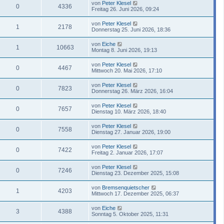
von
Peter Klesel
0
4336
Freitag 26. Juni 2026, 09:24
von
Peter Klesel
1
2178
Donnerstag 25. Juni 2026, 18:36
von
Eiche
1
10663
Montag 8. Juni 2026, 19:13
von
Peter Klesel
0
4467
Mittwoch 20. Mai 2026, 17:10
von
Peter Klesel
0
7823
Donnerstag 26. März 2026, 16:04
von
Peter Klesel
0
7657
Dienstag 10. März 2026, 18:40
von
Peter Klesel
0
7558
Dienstag 27. Januar 2026, 19:00
von
Peter Klesel
0
7422
Freitag 2. Januar 2026, 17:07
von
Peter Klesel
0
7246
Dienstag 23. Dezember 2025, 15:08
von
Bremsenquietscher
1
4203
Mittwoch 17. Dezember 2025, 06:37
von
Eiche
3
4388
Sonntag 5. Oktober 2025, 11:31