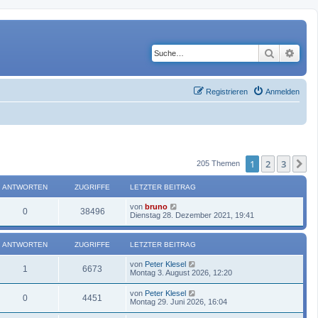
Suche
Erwe
Registrieren
Anmelden
1
2
3
N
205 Themen
ANTWORTEN
ZUGRIFFE
LETZTER BEITRAG
von
bruno
0
38496
Dienstag 28. Dezember 2021, 19:41
ANTWORTEN
ZUGRIFFE
LETZTER BEITRAG
von
Peter Klesel
1
6673
Montag 3. August 2026, 12:20
von
Peter Klesel
0
4451
Montag 29. Juni 2026, 16:04