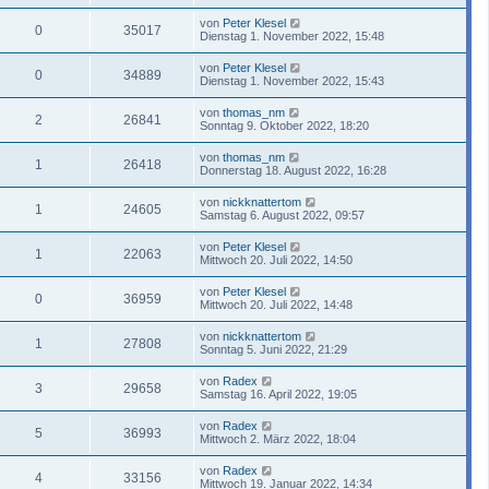
von
Peter Klesel
0
35017
Dienstag 1. November 2022, 15:48
von
Peter Klesel
0
34889
Dienstag 1. November 2022, 15:43
von
thomas_nm
2
26841
Sonntag 9. Oktober 2022, 18:20
von
thomas_nm
1
26418
Donnerstag 18. August 2022, 16:28
von
nickknattertom
1
24605
Samstag 6. August 2022, 09:57
von
Peter Klesel
1
22063
Mittwoch 20. Juli 2022, 14:50
von
Peter Klesel
0
36959
Mittwoch 20. Juli 2022, 14:48
von
nickknattertom
1
27808
Sonntag 5. Juni 2022, 21:29
von
Radex
3
29658
Samstag 16. April 2022, 19:05
von
Radex
5
36993
Mittwoch 2. März 2022, 18:04
von
Radex
4
33156
Mittwoch 19. Januar 2022, 14:34