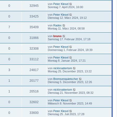
von
Peter Klesel
0
32945
Sonntag 7. April 2024, 16:00
von
Peter Klesel
0
33425
Dienstag 12. März 2024, 19:12
von
Radex
7
35409
Montag 11. März 2024, 08:58
von
bruno
0
31866
Samstag 17. Februar 2024, 17:18
von
Peter Klesel
0
32308
Donnerstag 1. Februar 2024, 18:39
von
Peter Klesel
0
33112
Montag 8. Januar 2024, 17:21
von
nickknattertom
3
24817
Montag 25. Dezember 2023, 13:22
von
Bremsenquietscher
1
20177
Dienstag 5. Dezember 2023, 12:26
von
nickknattertom
1
20516
Dienstag 21. November 2023, 08:32
von
Peter Klesel
0
32602
Mittwoch 8. November 2023, 14:49
von
Peter Klesel
0
33600
Dienstag 25. Juli 2023, 17:28