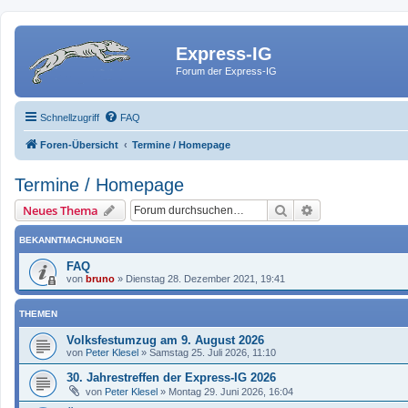
Express-IG
Forum der Express-IG
Schnellzugriff
FAQ
Foren-Übersicht
Termine / Homepage
Termine / Homepage
Suche
Erweiterte Such
Neues Thema
BEKANNTMACHUNGEN
FAQ
von
bruno
»
Dienstag 28. Dezember 2021, 19:41
THEMEN
Volksfestumzug am 9. August 2026
von
Peter Klesel
»
Samstag 25. Juli 2026, 11:10
30. Jahrestreffen der Express-IG 2026
von
Peter Klesel
»
Montag 29. Juni 2026, 16:04