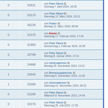
von
Peter Klesel
0
32631
Sonntag 7. April 2024, 16:00
von
Peter Klesel
0
33115
Dienstag 12. März 2024, 19:12
von
Radex
7
35226
Montag 11. März 2024, 08:58
von
bruno
0
31575
Samstag 17. Februar 2024, 17:18
von
Peter Klesel
0
31993
Donnerstag 1. Februar 2024, 18:39
von
Peter Klesel
0
32798
Montag 8. Januar 2024, 17:21
von
nickknattertom
3
24686
Montag 25. Dezember 2023, 13:22
von
Bremsenquietscher
1
20044
Dienstag 5. Dezember 2023, 12:26
von
nickknattertom
1
20360
Dienstag 21. November 2023, 08:32
von
Peter Klesel
0
32268
Mittwoch 8. November 2023, 14:49
von
Peter Klesel
0
33276
Dienstag 25. Juli 2023, 17:28