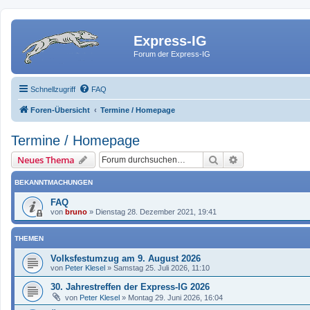
Express-IG
Forum der Express-IG
Schnellzugriff
FAQ
Foren-Übersicht
Termine / Homepage
Termine / Homepage
Suche
Erweiterte Such
Neues Thema
BEKANNTMACHUNGEN
FAQ
von
bruno
»
Dienstag 28. Dezember 2021, 19:41
THEMEN
Volksfestumzug am 9. August 2026
von
Peter Klesel
»
Samstag 25. Juli 2026, 11:10
30. Jahrestreffen der Express-IG 2026
von
Peter Klesel
»
Montag 29. Juni 2026, 16:04