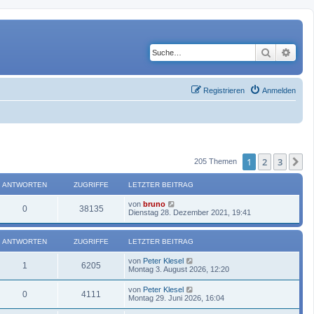
Suche
Erwe
Registrieren
Anmelden
1
2
3
N
205 Themen
ANTWORTEN
ZUGRIFFE
LETZTER BEITRAG
von
bruno
0
38135
Dienstag 28. Dezember 2021, 19:41
ANTWORTEN
ZUGRIFFE
LETZTER BEITRAG
von
Peter Klesel
1
6205
Montag 3. August 2026, 12:20
von
Peter Klesel
0
4111
Montag 29. Juni 2026, 16:04