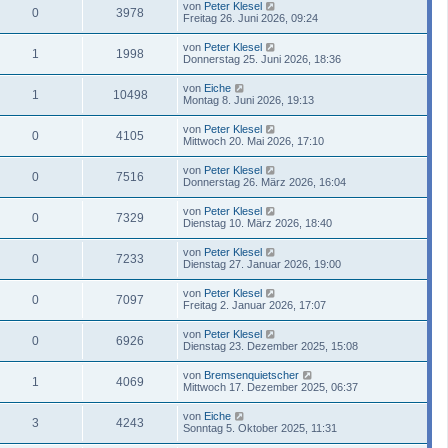
von
Peter Klesel
0
3978
Freitag 26. Juni 2026, 09:24
von
Peter Klesel
1
1998
Donnerstag 25. Juni 2026, 18:36
von
Eiche
1
10498
Montag 8. Juni 2026, 19:13
von
Peter Klesel
0
4105
Mittwoch 20. Mai 2026, 17:10
von
Peter Klesel
0
7516
Donnerstag 26. März 2026, 16:04
von
Peter Klesel
0
7329
Dienstag 10. März 2026, 18:40
von
Peter Klesel
0
7233
Dienstag 27. Januar 2026, 19:00
von
Peter Klesel
0
7097
Freitag 2. Januar 2026, 17:07
von
Peter Klesel
0
6926
Dienstag 23. Dezember 2025, 15:08
von
Bremsenquietscher
1
4069
Mittwoch 17. Dezember 2025, 06:37
von
Eiche
3
4243
Sonntag 5. Oktober 2025, 11:31