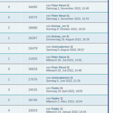
von
Peter Klesel
0
34695
Dienstag 1. November 2022, 15:48
von
Peter Klesel
0
34575
Dienstag 1. November 2022, 15:43
von
thomas_nm
2
26680
Sonntag 9. Oktober 2022, 18:20
von
thomas_nm
1
26287
Donnerstag 18. August 2022, 16:28
von
nickknattertom
1
24479
Samstag 6. August 2022, 09:57
von
Peter Klesel
1
21925
Mittwoch 20. Juli 2022, 14:50
von
Peter Klesel
0
36633
Mittwoch 20. Juli 2022, 14:48
von
nickknattertom
1
27676
Sonntag 5. Juni 2022, 21:29
von
Radex
3
29525
Samstag 16. April 2022, 19:05
von
Radex
5
36795
Mittwoch 2. März 2022, 18:04
von
Radex
4
33023
Mittwoch 19. Januar 2022, 14:34