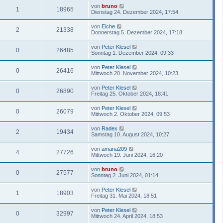
von
bruno
1
18965
Dienstag 24. Dezember 2024, 17:54
von
Eiche
2
21338
Donnerstag 5. Dezember 2024, 17:18
von
Peter Klesel
0
26485
Sonntag 1. Dezember 2024, 09:33
von
Peter Klesel
0
26416
Mittwoch 20. November 2024, 10:23
von
Peter Klesel
0
26890
Freitag 25. Oktober 2024, 18:41
von
Peter Klesel
0
26079
Mittwoch 2. Oktober 2024, 09:53
von
Radex
2
19434
Samstag 10. August 2024, 10:27
von
amana209
4
27726
Mittwoch 19. Juni 2024, 16:20
von
bruno
0
27577
Sonntag 2. Juni 2024, 01:14
von
Peter Klesel
1
18903
Freitag 31. Mai 2024, 18:51
von
Peter Klesel
0
32997
Mittwoch 24. April 2024, 18:53