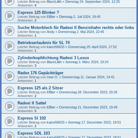
Letzter Beitrag von
BlackLilith
«
Dienstag 24. September 2024, 12:25
Antworten:
4
Express 125 Blinker ?
Letzter Beitrag von
ElBier
«
Dienstag 2. Juli 2024, 19:45
Antworten:
2
Suche Motorblech für Radexi II Benzinhahn rechts oder links
Letzter Beitrag von
Andy
«
Donnerstag 2. Mai 2024, 22:45
Antworten:
1
Betriebserlaubnis für SL 74
Letzter Beitrag von
katze56633
«
Donnerstag 25. April 2024, 17:52
Antworten:
1
Zylinderkopfdichtung Radexi 3 Luxus
Letzter Beitrag von
BlackLilith
«
Sonntag 3. März 2024, 19:24
Antworten:
3
Radex 176 Gepäckträger
Letzter Beitrag von
Uwe O.
«
Donnerstag 11. Januar 2024, 14:41
Antworten:
1
Express 125 als 2 Sitzer
Letzter Beitrag von
ElBier
«
Donnerstag 28. Dezember 2023, 20:26
Antworten:
2
Radexi II Sattel
Letzter Beitrag von
ElBier
«
Donnerstag 21. Dezember 2023, 19:49
Antworten:
5
Express Sl 102
Letzter Beitrag von
katze56633
«
Sonntag 17. Dezember 2023, 19:51
Antworten:
2
Express SDL 103
Letzter Beitrag von
katze56633
«
Sonntag 17. Dezember 2023, 18:51