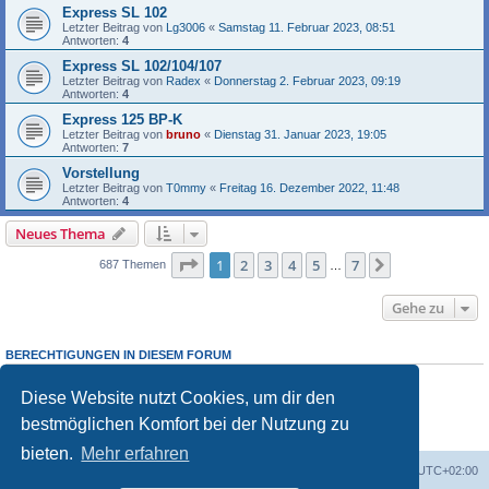
Express SL 102
Letzter Beitrag von
Lg3006
«
Samstag 11. Februar 2023, 08:51
Antworten:
4
Express SL 102/104/107
Letzter Beitrag von
Radex
«
Donnerstag 2. Februar 2023, 09:19
Antworten:
4
Express 125 BP-K
Letzter Beitrag von
bruno
«
Dienstag 31. Januar 2023, 19:05
Antworten:
7
Vorstellung
Letzter Beitrag von
T0mmy
«
Freitag 16. Dezember 2022, 11:48
Antworten:
4
Neues Thema
Seite
1
von
7
1
2
3
4
5
7
Nächste
687 Themen
…
Gehe zu
BERECHTIGUNGEN IN DIESEM FORUM
Du darfst
keine
neuen Themen in diesem Forum erstellen.
Du darfst
keine
Antworten zu Themen in diesem Forum erstellen.
Diese Website nutzt Cookies, um dir den
Du darfst deine Beiträge in diesem Forum
nicht
ändern.
bestmöglichen Komfort bei der Nutzung zu
Du darfst deine Beiträge in diesem Forum
nicht
löschen.
Du darfst
keine
Dateianhänge in diesem Forum erstellen.
bieten.
Mehr erfahren
Foren-Übersicht
Alle Cookies löschen
Alle Zeiten sind
UTC+02:00