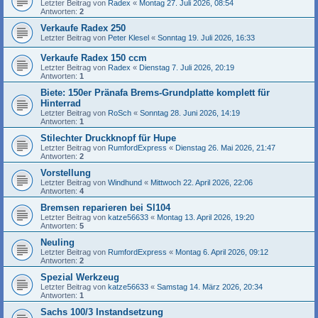
Letzter Beitrag von
Radex
«
Montag 27. Juli 2026, 08:54
Antworten:
2
Verkaufe Radex 250
Letzter Beitrag von
Peter Klesel
«
Sonntag 19. Juli 2026, 16:33
Verkaufe Radex 150 ccm
Letzter Beitrag von
Radex
«
Dienstag 7. Juli 2026, 20:19
Antworten:
1
Biete: 150er Pränafa Brems-Grundplatte komplett für
Hinterrad
Letzter Beitrag von
RoSch
«
Sonntag 28. Juni 2026, 14:19
Antworten:
1
Stilechter Druckknopf für Hupe
Letzter Beitrag von
RumfordExpress
«
Dienstag 26. Mai 2026, 21:47
Antworten:
2
Vorstellung
Letzter Beitrag von
Windhund
«
Mittwoch 22. April 2026, 22:06
Antworten:
4
Bremsen reparieren bei Sl104
Letzter Beitrag von
katze56633
«
Montag 13. April 2026, 19:20
Antworten:
5
Neuling
Letzter Beitrag von
RumfordExpress
«
Montag 6. April 2026, 09:12
Antworten:
2
Spezial Werkzeug
Letzter Beitrag von
katze56633
«
Samstag 14. März 2026, 20:34
Antworten:
1
Sachs 100/3 Instandsetzung