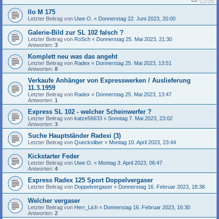
Ilo M 175
Letzter Beitrag von
Uwe O.
«
Donnerstag 22. Juni 2023, 20:00
Galerie-Bild zur SL 102 falsch ?
Letzter Beitrag von
RoSch
«
Donnerstag 25. Mai 2023, 21:30
Antworten:
3
Komplett neu was das angeht
Letzter Beitrag von
Radex
«
Donnerstag 25. Mai 2023, 13:51
Antworten:
8
Verkaufe Anhänger von Expresswerken / Auslieferung
11.3.1959
Letzter Beitrag von
Radex
«
Donnerstag 25. Mai 2023, 13:47
Antworten:
1
Express SL 102 - welcher Scheinwerfer ?
Letzter Beitrag von
katze56633
«
Sonntag 7. Mai 2023, 23:02
Antworten:
3
Suche Hauptständer Radexi (3)
Letzter Beitrag von
Quecksilber
«
Montag 10. April 2023, 23:44
Kickstarter Feder
Letzter Beitrag von
Uwe O.
«
Montag 3. April 2023, 06:47
Antworten:
4
Express Radex 125 Sport Doppelvergaser
Letzter Beitrag von
Doppelvergaser
«
Donnerstag 16. Februar 2023, 18:38
Welcher vergaser
Letzter Beitrag von
Herr_Lich
«
Donnerstag 16. Februar 2023, 16:30
Antworten:
2