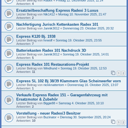
Letzter Beitrag von
Radex
«
Freitag 12. Dezember 2025, 11:14
Antworten:
4
Ersatzteilbeschaffung Express Radexi 3 Luxus
Letzter Beitrag von
Nik1412
«
Montag 10. November 2025, 21:47
Antworten:
2
Nachfertigung Jurisch Kettenkasten Radex 101
Letzter Beitrag von
Jannik3012
«
Donnerstag 23. Oktober 2025, 20:32
Express K120 Bj. 1938
Letzter Beitrag von
hvwolf
«
Sonntag 19. Oktober 2025, 23:55
Antworten:
7
Batteriekasten Radex 101 Nachdruck 3D
Letzter Beitrag von
Jannik3012
«
Sonntag 19. Oktober 2025, 14:01
Antworten:
5
Express Radex 101 Restaurations-Projekt
Letzter Beitrag von
Windhund
«
Sonntag 19. Oktober 2025, 12:53
Antworten:
11
1
2
Express SL 102 Bj 38/39 Klammern Glas Scheinwerfer vorn
Letzter Beitrag von
nickknattertom
«
Donnerstag 16. Oktober 2025, 13:07
Antworten:
1
Verkaufe Express Radex 151 – Garagenfahrzeug mit
Ersatzmotor & Zubehör
Letzter Beitrag von
Biggie88
«
Samstag 4. Oktober 2025, 10:10
Antworten:
2
Vorstellung - neuer Radexi3 Besitzer
Letzter Beitrag von
Buzinator
«
Dienstag 30. September 2025, 20:24
Antworten:
10
1
2