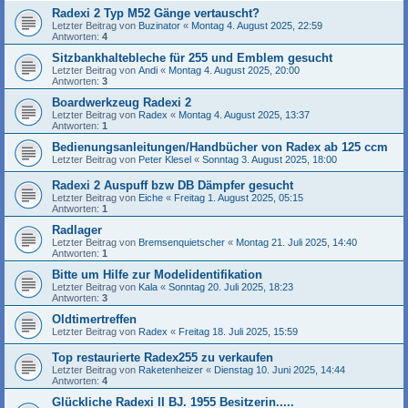
Radexi 2 Typ M52 Gänge vertauscht?
Letzter Beitrag von
Buzinator
«
Montag 4. August 2025, 22:59
Antworten:
4
Sitzbankhaltebleche für 255 und Emblem gesucht
Letzter Beitrag von
Andi
«
Montag 4. August 2025, 20:00
Antworten:
3
Boardwerkzeug Radexi 2
Letzter Beitrag von
Radex
«
Montag 4. August 2025, 13:37
Antworten:
1
Bedienungsanleitungen/Handbücher von Radex ab 125 ccm
Letzter Beitrag von
Peter Klesel
«
Sonntag 3. August 2025, 18:00
Radexi 2 Auspuff bzw DB Dämpfer gesucht
Letzter Beitrag von
Eiche
«
Freitag 1. August 2025, 05:15
Antworten:
1
Radlager
Letzter Beitrag von
Bremsenquietscher
«
Montag 21. Juli 2025, 14:40
Antworten:
1
Bitte um Hilfe zur Modelidentifikation
Letzter Beitrag von
Kala
«
Sonntag 20. Juli 2025, 18:23
Antworten:
3
Oldtimertreffen
Letzter Beitrag von
Radex
«
Freitag 18. Juli 2025, 15:59
Top restaurierte Radex255 zu verkaufen
Letzter Beitrag von
Raketenheizer
«
Dienstag 10. Juni 2025, 14:44
Antworten:
4
Glückliche Radexi II BJ. 1955 Besitzerin.....