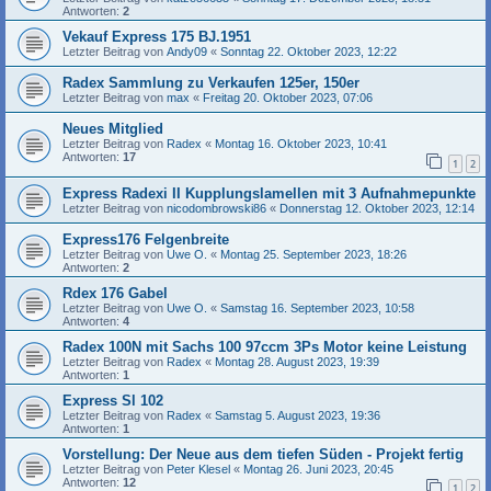
Antworten:
2
Vekauf Express 175 BJ.1951
Letzter Beitrag von
Andy09
«
Sonntag 22. Oktober 2023, 12:22
Radex Sammlung zu Verkaufen 125er, 150er
Letzter Beitrag von
max
«
Freitag 20. Oktober 2023, 07:06
Neues Mitglied
Letzter Beitrag von
Radex
«
Montag 16. Oktober 2023, 10:41
Antworten:
17
1
2
Express Radexi II Kupplungslamellen mit 3 Aufnahmepunkte
Letzter Beitrag von
nicodombrowski86
«
Donnerstag 12. Oktober 2023, 12:14
Express176 Felgenbreite
Letzter Beitrag von
Uwe O.
«
Montag 25. September 2023, 18:26
Antworten:
2
Rdex 176 Gabel
Letzter Beitrag von
Uwe O.
«
Samstag 16. September 2023, 10:58
Antworten:
4
Radex 100N mit Sachs 100 97ccm 3Ps Motor keine Leistung
Letzter Beitrag von
Radex
«
Montag 28. August 2023, 19:39
Antworten:
1
Express Sl 102
Letzter Beitrag von
Radex
«
Samstag 5. August 2023, 19:36
Antworten:
1
Vorstellung: Der Neue aus dem tiefen Süden - Projekt fertig
Letzter Beitrag von
Peter Klesel
«
Montag 26. Juni 2023, 20:45
Antworten:
12
1
2