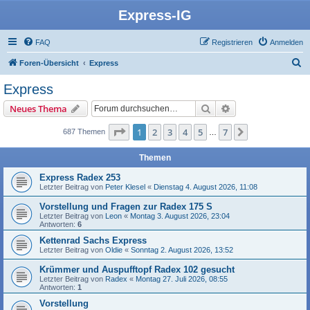
Express-IG
FAQ
Registrieren
Anmelden
S
Foren-Übersicht
Express
u
Express
c
Suche
Erweiterte Suche
Neues Thema
h
e
Seite
1
von
7
1
2
3
4
5
7
Nächste
687 Themen
…
Themen
Express Radex 253
Letzter Beitrag von
Peter Klesel
«
Dienstag 4. August 2026, 11:08
Vorstellung und Fragen zur Radex 175 S
Letzter Beitrag von
Leon
«
Montag 3. August 2026, 23:04
Antworten:
6
Kettenrad Sachs Express
Letzter Beitrag von
Oldie
«
Sonntag 2. August 2026, 13:52
Krümmer und Auspufftopf Radex 102 gesucht
Letzter Beitrag von
Radex
«
Montag 27. Juli 2026, 08:55
Antworten:
1
Vorstellung