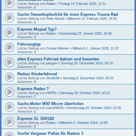
Letzter Beitrag von
Radex
«
Freitag 14. Februar 2025, 12:11
Antworten:
2
Suche Steuerkopfschild für mein Express Tisuna Rad
Letzter Beitrag von
Peter Klesel
«
Mittwoch 12. Februar 2025, 14:32
Antworten:
1
Express Moped Typ?
Letzter Beitrag von
Radex
«
Donnerstag 23. Januar 2025, 18:46
Antworten:
3
Fahrzeugtyp
Letzter Beitrag von
Condor Werner
«
Mittwoch 1. Januar 2025, 21:37
Antworten:
3
altes Express Fahrrad datiren und bewerten
Letzter Beitrag von
juergen
«
Sonntag 29. Dezember 2024, 00:15
Antworten:
5
Radexi Kinderfahrrad
Letzter Beitrag von
Stru#168
«
Sonntag 8. Dezember 2024, 09:32
Antworten:
4
Express Radex ?
Letzter Beitrag von
HIPPO
«
Dienstag 29. Oktober 2024, 20:12
Antworten:
7
Sachs-Motor M50 98ccm überholen
Letzter Beitrag von
katze56633
«
Donnerstag 24. Oktober 2024, 22:35
Antworten:
1
Express SL 104/102
Letzter Beitrag von
Radex
«
Mittwoch 2. Oktober 2024, 14:00
Antworten:
2
Suche Vergaser Pallas für Radexi 3