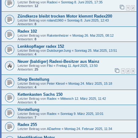
Letzter Beitrag von
Radexi
«
Sonntag 8. Juni 2025, 17:35
Antworten:
12
1
2
Zündkerze bleibt trocken Motor klemmt Radex200
Letzter Beitrag von
roland1960
«
Sonntag 8. Juni 2025, 12:43
Antworten:
8
Radex 102
Letzter Beitrag von
Raketenheizer
«
Montag 26. Mai 2025, 08:12
Antworten:
8
Lenkkopflager radex 152
Letzter Beitrag von
DuisburgerJung
«
Sonntag 25. Mai 2025, 13:51
Antworten:
4
Neuer (baldiger) Radexi-Besitzer aus Mainz
Letzter Beitrag von
Flisi
«
Freitag 11. April 2025, 13:50
Antworten:
25
1
2
3
Shop Bestellung
Letzter Beitrag von
Peter Klesel
«
Montag 24. März 2025, 15:18
Antworten:
4
Kettenkasten Sachs 150
Letzter Beitrag von
Radex
«
Mittwoch 12. März 2025, 11:42
Antworten:
6
Vorstellung
Letzter Beitrag von
Radex
«
Sonntag 9. März 2025, 10:01
Antworten:
7
Radex 255
Letzter Beitrag von
ADaehne
«
Montag 24. Februar 2025, 11:34
Identifikation Motor