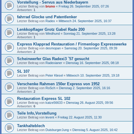
Vorstellung - Servus aus Niederbayern
Letzter Beitrag von
bruno
«
Freitag 26. September 2025, 07:26
Antworten:
1
fahrrad Glocke und Patentlenker
Letzter Beitrag von
Radex
«
Mittwoch 24. September 2025, 16:37
Lenkkopflager Grotz Gabel Rade 200
Letzter Beitrag von
Windhund
«
Sonntag 21. September 2025, 13:28
Antworten:
1
Express Klapprad Restauration / Firmenlogo Expresswerke
Letzter Beitrag von
desmopan
«
Samstag 20. September 2025, 09:39
Antworten:
2
Scheinwerfer Glas Radexi3 ´57 gesucht
Letzter Beitrag von
Radexianer
«
Dienstag 16. September 2025, 08:18
SL 107
Letzter Beitrag von
Peter Klesel
«
Mittwoch 10. September 2025, 19:18
Verschenke Rahmen 150er Express von 1952
Letzter Beitrag von
RoSch
«
Dienstag 2. September 2025, 16:16
Antworten:
2
Restauration Express SL 102
Letzter Beitrag von
katze56633
«
Dienstag 26. August 2025, 09:56
Antworten:
6
Teile Info,Vorstellung
Letzter Beitrag von
levent
«
Freitag 22. August 2025, 11:30
Tankhalteblech
Letzter Beitrag von
DuisburgerJung
«
Dienstag 5. August 2025, 16:42