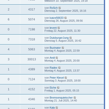
Mittwoch 10. September 2025, 19:18
von
RoSch
2
4317
Dienstag 2. September 2025, 16:16
von
katze56633
6
5074
Dienstag 26. August 2025, 09:56
von
levent
0
7198
Freitag 22. August 2025, 11:30
von
DuisburgerJung
0
7318
Dienstag 5. August 2025, 16:42
von
Buzinator
4
5063
Montag 4. August 2025, 22:59
von
Andi
3
30013
Montag 4. August 2025, 20:00
von
Radex
1
4389
Montag 4. August 2025, 13:37
von
Peter Klesel
0
7124
Sonntag 3. August 2025, 18:00
von
Eiche
1
4152
Freitag 1. August 2025, 05:15
von
Bremsenquietscher
1
4346
Montag 21. Juli 2025, 14:40
von
Kala