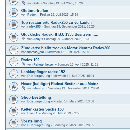
von
Kala
»
Sonntag 13. Juli 2025, 16:20
Oldtimertreffen
von
Radex
»
Freitag 18. Juli 2025, 15:59
Top restaurierte Radex255 zu verkaufen
von
radex255
»
Sonntag 19. September 2021, 23:25
Glückliche Radexi II BJ. 1955 Besitzerin.....
von
Andy
»
Sonntag 29. Oktober 2023, 18:31
Zündkerze bleibt trocken Motor klemmt Radex200
von
thomas_nm
»
Mittwoch 12. Juni 2024, 15:00
Radex 102
von
Raketenheizer
»
Sonntag 13. April 2025, 11:31
Lenkkopflager radex 152
von
DuisburgerJung
»
Mittwoch 14. Mai 2025, 15:21
Neuer (baldiger) Radexi-Besitzer aus Mainz
von
Mainzer
»
Samstag 13. Dezember 2014, 20:20
Shop Bestellung
von
DuisburgerJung
»
Freitag 14. März 2025, 13:36
Kettenkasten Sachs 150
von
Uwe O.
»
Montag 20. Mai 2019, 02:58
Vorstellung
von
DuisburgerJung
»
Sonntag 2. März 2025, 20:55