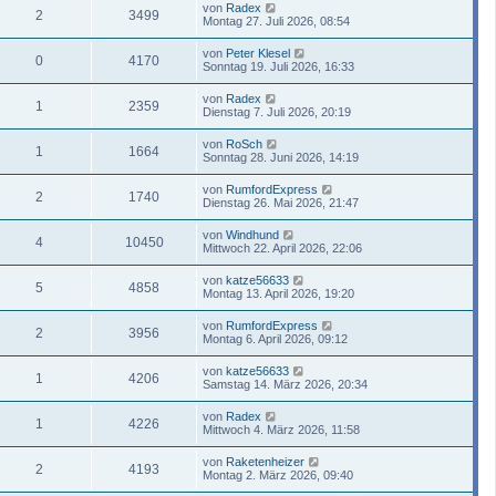
von
Radex
2
3499
Montag 27. Juli 2026, 08:54
von
Peter Klesel
0
4170
Sonntag 19. Juli 2026, 16:33
von
Radex
1
2359
Dienstag 7. Juli 2026, 20:19
von
RoSch
1
1664
Sonntag 28. Juni 2026, 14:19
von
RumfordExpress
2
1740
Dienstag 26. Mai 2026, 21:47
von
Windhund
4
10450
Mittwoch 22. April 2026, 22:06
von
katze56633
5
4858
Montag 13. April 2026, 19:20
von
RumfordExpress
2
3956
Montag 6. April 2026, 09:12
von
katze56633
1
4206
Samstag 14. März 2026, 20:34
von
Radex
1
4226
Mittwoch 4. März 2026, 11:58
von
Raketenheizer
2
4193
Montag 2. März 2026, 09:40