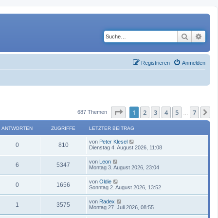
Suche
Erwe
Registrieren
Anmelden
Seite
1
von
7
1
2
3
4
5
7
N
687 Themen
…
ANTWORTEN
ZUGRIFFE
LETZTER BEITRAG
von
Peter Klesel
0
810
Dienstag 4. August 2026, 11:08
von
Leon
6
5347
Montag 3. August 2026, 23:04
von
Oldie
0
1656
Sonntag 2. August 2026, 13:52
von
Radex
1
3575
Montag 27. Juli 2026, 08:55