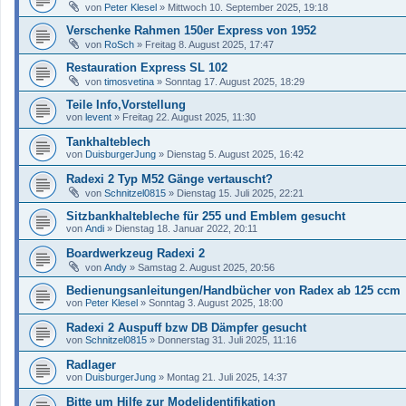
von
Peter Klesel
»
Mittwoch 10. September 2025, 19:18
Verschenke Rahmen 150er Express von 1952
von
RoSch
»
Freitag 8. August 2025, 17:47
Restauration Express SL 102
von
timosvetina
»
Sonntag 17. August 2025, 18:29
Teile Info,Vorstellung
von
levent
»
Freitag 22. August 2025, 11:30
Tankhalteblech
von
DuisburgerJung
»
Dienstag 5. August 2025, 16:42
Radexi 2 Typ M52 Gänge vertauscht?
von
Schnitzel0815
»
Dienstag 15. Juli 2025, 22:21
Sitzbankhaltebleche für 255 und Emblem gesucht
von
Andi
»
Dienstag 18. Januar 2022, 20:11
Boardwerkzeug Radexi 2
von
Andy
»
Samstag 2. August 2025, 20:56
Bedienungsanleitungen/Handbücher von Radex ab 125 ccm
von
Peter Klesel
»
Sonntag 3. August 2025, 18:00
Radexi 2 Auspuff bzw DB Dämpfer gesucht
von
Schnitzel0815
»
Donnerstag 31. Juli 2025, 11:16
Radlager
von
DuisburgerJung
»
Montag 21. Juli 2025, 14:37
Bitte um Hilfe zur Modelidentifikation