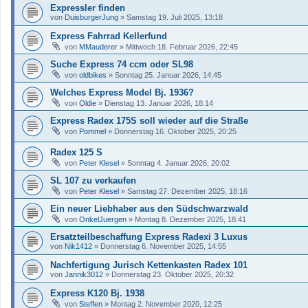
Expressler finden
von
DuisburgerJung
»
Samstag 19. Juli 2025, 13:18
Express Fahrrad Kellerfund
von
MMauderer
»
Mittwoch 18. Februar 2026, 22:45
Suche Express 74 ccm oder SL98
von
oldbikes
»
Sonntag 25. Januar 2026, 14:45
Welches Express Model Bj. 1936?
von
Oldie
»
Dienstag 13. Januar 2026, 18:14
Express Radex 175S soll wieder auf die Straße
von
Pommel
»
Donnerstag 16. Oktober 2025, 20:25
Radex 125 S
von
Peter Klesel
»
Sonntag 4. Januar 2026, 20:02
SL 107 zu verkaufen
von
Peter Klesel
»
Samstag 27. Dezember 2025, 18:16
Ein neuer Liebhaber aus den Südschwarzwald
von
OnkelJuergen
»
Montag 8. Dezember 2025, 18:41
Ersatzteilbeschaffung Express Radexi 3 Luxus
von
Nik1412
»
Donnerstag 6. November 2025, 14:55
Nachfertigung Jurisch Kettenkasten Radex 101
von
Jannik3012
»
Donnerstag 23. Oktober 2025, 20:32
Express K120 Bj. 1938
von
Steffen
»
Montag 2. November 2020, 12:25