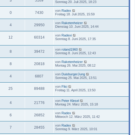
3
5169
Sonntag 20. Juli 2025, 18:23
von
Radex
0
7430
Freitag 18. Juli 2025, 15:59
von
Raketenheizer
4
29950
Dienstag 10. Juni 2025, 14:44
von
Radexi
12
60314
Sonntag 8. Juni 2025, 17:35
von
roland1960
8
39472
Sonntag 8. Juni 2025, 12:43
von
Raketenheizer
8
20818
Montag 26. Mai 2025, 08:12
von
DuisburgerJung
4
6807
Sonntag 25. Mai 2025, 13:51
von
Flisi
25
89488
Freitag 11. April 2025, 13:50
von
Peter Klesel
4
21776
Montag 24. März 2025, 15:18
von
Radex
6
26852
Mittwoch 12. März 2025, 11:42
von
Radex
7
28455
Sonntag 9. März 2025, 10:01