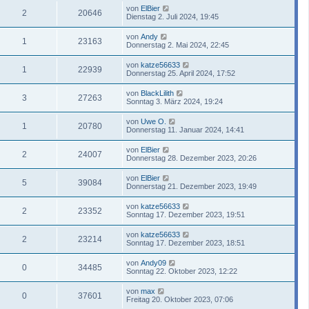
von
ElBier
2
20646
Dienstag 2. Juli 2024, 19:45
von
Andy
1
23163
Donnerstag 2. Mai 2024, 22:45
von
katze56633
1
22939
Donnerstag 25. April 2024, 17:52
von
BlackLilith
3
27263
Sonntag 3. März 2024, 19:24
von
Uwe O.
1
20780
Donnerstag 11. Januar 2024, 14:41
von
ElBier
2
24007
Donnerstag 28. Dezember 2023, 20:26
von
ElBier
5
39084
Donnerstag 21. Dezember 2023, 19:49
von
katze56633
2
23352
Sonntag 17. Dezember 2023, 19:51
von
katze56633
2
23214
Sonntag 17. Dezember 2023, 18:51
von
Andy09
0
34485
Sonntag 22. Oktober 2023, 12:22
von
max
0
37601
Freitag 20. Oktober 2023, 07:06