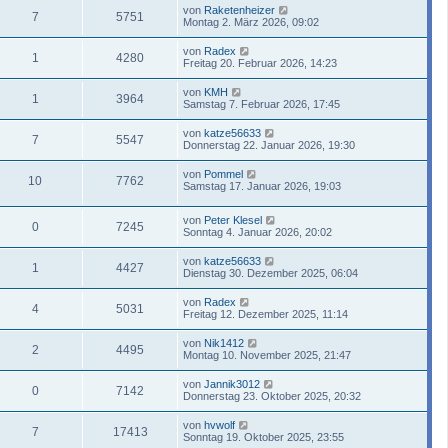
von
Raketenheizer
7
5751
Montag 2. März 2026, 09:02
von
Radex
1
4280
Freitag 20. Februar 2026, 14:23
von
KMH
1
3964
Samstag 7. Februar 2026, 17:45
von
katze56633
7
5547
Donnerstag 22. Januar 2026, 19:30
von
Pommel
10
7762
Samstag 17. Januar 2026, 19:03
von
Peter Klesel
0
7245
Sonntag 4. Januar 2026, 20:02
von
katze56633
1
4427
Dienstag 30. Dezember 2025, 06:04
von
Radex
4
5031
Freitag 12. Dezember 2025, 11:14
von
Nik1412
2
4495
Montag 10. November 2025, 21:47
von
Jannik3012
0
7142
Donnerstag 23. Oktober 2025, 20:32
von
hvwolf
7
17413
Sonntag 19. Oktober 2025, 23:55