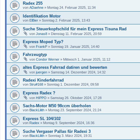
Radex 255
von
ADaehne
»
Montag 24. Februar 2025, 11:34
Identifikation Motor
von
ElBier
»
Sonntag 2. Februar 2025, 13:43
Suche Steuerkopfschild für mein Express Tisuna Rad
von
Jonas8
»
Dienstag 11. Februar 2025, 20:59
Express Moped Typ?
von
FrankP
»
Sonntag 19. Januar 2025, 14:40
Fahrzeugtyp
von
Condor Werner
»
Mittwoch 1. Januar 2025, 11:12
altes Express Fahrrad datiren und bewerten
von
juergen
»
Samstag 14. Dezember 2024, 14:32
Radexi Kinderfahrrad
von
Stru#168
»
Sonntag 1. Dezember 2024, 09:58
Express Radex ?
von
HIPPO
»
Samstag 26. Oktober 2024, 17:28
Sachs-Motor M50 98ccm überholen
von
BlackLilith
»
Montag 23. September 2024, 21:24
Express SL 104/102
von
Radex
»
Montag 9. September 2024, 16:36
Suche Vergaser Pallas für Radexi 3
von
BlackLilith
»
Sonntag 3. März 2024, 19:31