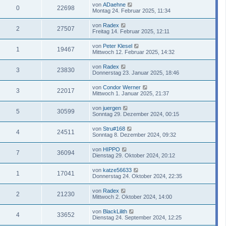
von
ADaehne
0
22698
Montag 24. Februar 2025, 11:34
von
Radex
2
27507
Freitag 14. Februar 2025, 12:11
von
Peter Klesel
1
19467
Mittwoch 12. Februar 2025, 14:32
von
Radex
3
23830
Donnerstag 23. Januar 2025, 18:46
von
Condor Werner
3
22017
Mittwoch 1. Januar 2025, 21:37
von
juergen
5
30599
Sonntag 29. Dezember 2024, 00:15
von
Stru#168
4
24511
Sonntag 8. Dezember 2024, 09:32
von
HIPPO
7
36094
Dienstag 29. Oktober 2024, 20:12
von
katze56633
1
17041
Donnerstag 24. Oktober 2024, 22:35
von
Radex
2
21230
Mittwoch 2. Oktober 2024, 14:00
von
BlackLilith
4
33652
Dienstag 24. September 2024, 12:25