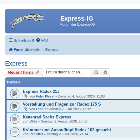
Express-IG
Forum der Express-IG
Schnellzugriff
FAQ
Foren-Übersicht
Express
Express
Suche
Erweiterte Such
Neues Thema
THEMEN
Express Radex 253
von
Peter Klesel
»
Dienstag 4. August 2026, 11:08
Vorstellung und Fragen zur Radex 175 S
von
Leon
»
Samstag 25. Juli 2026, 13:32
Kettenrad Sachs Express
von
Oldie
»
Sonntag 2. August 2026, 13:52
Krümmer und Auspufftopf Radex 102 gesucht
von
Reclof69
»
Montag 20. Juli 2026, 21:14