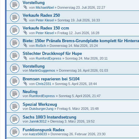
Vorstellung
von
MichaelAbel
»
Donnerstag 23. Juli 2026, 22:27
Verkaufe Radex 250
von
Peter Klesel
»
Sonntag 19. Juli 2026, 16:33
Verkaufe Radex 150 ccm
von
Peter Klesel
»
Freitag 12. Juni 2026, 16:28
Biete: 150er Pränafa Brems-Grundplatte komplett für Hinterr
von
RoSch
»
Donnerstag 14. Mai 2026, 15:24
Stilechter Druckknopf für Hupe
von
RumfordExpress
»
Sonntag 24. Mai 2026, 20:11
Vorstellung
von
MartinGuggemos
»
Donnerstag 16. April 2026, 01:03
Bremsen reparieren bei Sl104
von
Chris2331
»
Sonntag 5. April 2026, 18:44
Neuling
von
RumfordExpress
»
Sonntag 5. April 2026, 21:47
Spezial Werkzeug
von
DuisburgerJung
»
Freitag 6. März 2026, 15:48
Sachs 100/3 Instandsetzung
von
Jannik3012
»
Dienstag 3. März 2026, 19:52
Funktionspunk Radex
von
katze56633
»
Donnerstag 26. Februar 2026, 23:30