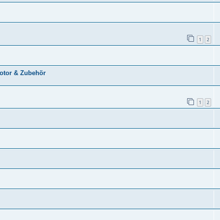
1
2
otor & Zubehör
1
2