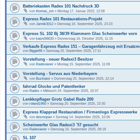
Batteriekasten Radex 101 Nachdruck 3D
von
thomas_nm
»
Montag 17. Januar 2022, 12:58
Express Radex 101 Restaurations-Projekt
von
Jannik3012
»
Dienstag 16. September 2025, 23:23
Express SL 102 Bj 38/39 Klammern Glas Scheinwerfer vorn
von
katze56633
»
Donnerstag 16. Oktober 2025, 11:15
Verkaufe Express Radex 151 – Garagenfahrzeug mit Ersatzm
von
Biggie88
»
Samstag 20. September 2025, 17:11
Vorstellung - neuer Radexi3 Besitzer
von
Radexianer
»
Montag 15. September 2025, 11:09
Vorstellung - Servus aus Niederbayern
von
Buzinator
»
Donnerstag 25. September 2025, 22:14
fahrrad Glocke und Patentlenker
von
Radex
»
Mittwoch 24. September 2025, 16:37
Lenkkopflager Grotz Gabel Rade 200
von
roland1960
»
Samstag 20. September 2025, 23:30
Express Klapprad Restauration / Firmenlogo Expresswerke
von
desmopan
»
Sonntag 14. September 2025, 10:06
Scheinwerfer Glas Radexi3 ´57 gesucht
von
Radexianer
»
Dienstag 16. September 2025, 08:18
SL 107