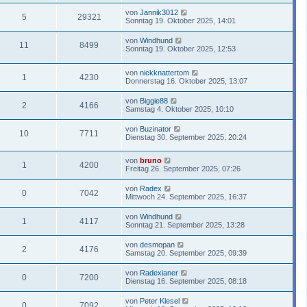
von
Jannik3012
5
29321
Sonntag 19. Oktober 2025, 14:01
von
Windhund
11
8499
Sonntag 19. Oktober 2025, 12:53
von
nickknattertom
1
4230
Donnerstag 16. Oktober 2025, 13:07
von
Biggie88
2
4166
Samstag 4. Oktober 2025, 10:10
von
Buzinator
10
7711
Dienstag 30. September 2025, 20:24
von
bruno
1
4200
Freitag 26. September 2025, 07:26
von
Radex
0
7042
Mittwoch 24. September 2025, 16:37
von
Windhund
1
4117
Sonntag 21. September 2025, 13:28
von
desmopan
2
4176
Samstag 20. September 2025, 09:39
von
Radexianer
0
7200
Dienstag 16. September 2025, 08:18
von
Peter Klesel
0
7092