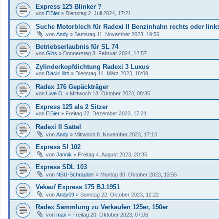
Express 125 Blinker ?
von
ElBier
»
Dienstag 2. Juli 2024, 17:21
Suche Motorblech für Radexi II Benzinhahn rechts oder link
von
Andy
»
Samstag 11. November 2023, 19:56
Betriebserlaubnis für SL 74
von
Gibs
»
Donnerstag 8. Februar 2024, 12:57
Zylinderkopfdichtung Radexi 3 Luxus
von
BlackLilith
»
Dienstag 14. März 2023, 18:09
Radex 176 Gepäckträger
von
Uwe O.
»
Mittwoch 18. Oktober 2023, 08:35
Express 125 als 2 Sitzer
von
ElBier
»
Freitag 22. Dezember 2023, 17:21
Radexi II Sattel
von
Andy
»
Mittwoch 8. November 2023, 17:13
Express Sl 102
von
Jannik
»
Freitag 4. August 2023, 20:35
Express SDL 103
von
NSU-Schrauber
»
Montag 30. Oktober 2023, 13:55
Vekauf Express 175 BJ.1951
von
Andy09
»
Sonntag 22. Oktober 2023, 12:22
Radex Sammlung zu Verkaufen 125er, 150er
von
max
»
Freitag 20. Oktober 2023, 07:06