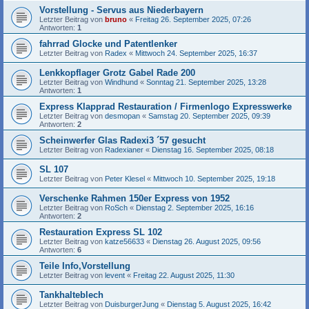
Vorstellung - Servus aus Niederbayern
Letzter Beitrag von
bruno
«
Freitag 26. September 2025, 07:26
Antworten:
1
fahrrad Glocke und Patentlenker
Letzter Beitrag von
Radex
«
Mittwoch 24. September 2025, 16:37
Lenkkopflager Grotz Gabel Rade 200
Letzter Beitrag von
Windhund
«
Sonntag 21. September 2025, 13:28
Antworten:
1
Express Klapprad Restauration / Firmenlogo Expresswerke
Letzter Beitrag von
desmopan
«
Samstag 20. September 2025, 09:39
Antworten:
2
Scheinwerfer Glas Radexi3 ´57 gesucht
Letzter Beitrag von
Radexianer
«
Dienstag 16. September 2025, 08:18
SL 107
Letzter Beitrag von
Peter Klesel
«
Mittwoch 10. September 2025, 19:18
Verschenke Rahmen 150er Express von 1952
Letzter Beitrag von
RoSch
«
Dienstag 2. September 2025, 16:16
Antworten:
2
Restauration Express SL 102
Letzter Beitrag von
katze56633
«
Dienstag 26. August 2025, 09:56
Antworten:
6
Teile Info,Vorstellung
Letzter Beitrag von
levent
«
Freitag 22. August 2025, 11:30
Tankhalteblech
Letzter Beitrag von
DuisburgerJung
«
Dienstag 5. August 2025, 16:42