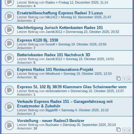
Letzter Beitrag von
Radex
«
Freitag 12. Dezember 2025, 11:14
Antworten:
4
Ersatzteilbeschaffung Express Radexi 3 Luxus
Letzter Beitrag von
Nik1412
«
Montag 10. November 2025, 21:47
Antworten:
2
Nachfertigung Jurisch Kettenkasten Radex 101
Letzter Beitrag von
Jannik3012
«
Donnerstag 23. Oktober 2025, 20:32
Express K120 Bj. 1938
Letzter Beitrag von
hvwolf
«
Sonntag 19. Oktober 2025, 23:55
Antworten:
7
Batteriekasten Radex 101 Nachdruck 3D
Letzter Beitrag von
Jannik3012
«
Sonntag 19. Oktober 2025, 14:01
Antworten:
5
Express Radex 101 Restaurations-Projekt
Letzter Beitrag von
Windhund
«
Sonntag 19. Oktober 2025, 12:53
Antworten:
11
1
2
Express SL 102 Bj 38/39 Klammern Glas Scheinwerfer vorn
Letzter Beitrag von
nickknattertom
«
Donnerstag 16. Oktober 2025, 13:07
Antworten:
1
Verkaufe Express Radex 151 – Garagenfahrzeug mit
Ersatzmotor & Zubehör
Letzter Beitrag von
Biggie88
«
Samstag 4. Oktober 2025, 10:10
Antworten:
2
Vorstellung - neuer Radexi3 Besitzer
Letzter Beitrag von
Buzinator
«
Dienstag 30. September 2025, 20:24
Antworten:
10
1
2