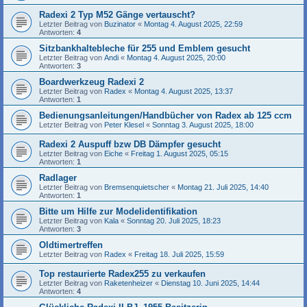
Radexi 2 Typ M52 Gänge vertauscht?
Letzter Beitrag von
Buzinator
«
Montag 4. August 2025, 22:59
Antworten:
4
Sitzbankhaltebleche für 255 und Emblem gesucht
Letzter Beitrag von
Andi
«
Montag 4. August 2025, 20:00
Antworten:
3
Boardwerkzeug Radexi 2
Letzter Beitrag von
Radex
«
Montag 4. August 2025, 13:37
Antworten:
1
Bedienungsanleitungen/Handbücher von Radex ab 125 ccm
Letzter Beitrag von
Peter Klesel
«
Sonntag 3. August 2025, 18:00
Radexi 2 Auspuff bzw DB Dämpfer gesucht
Letzter Beitrag von
Eiche
«
Freitag 1. August 2025, 05:15
Antworten:
1
Radlager
Letzter Beitrag von
Bremsenquietscher
«
Montag 21. Juli 2025, 14:40
Antworten:
1
Bitte um Hilfe zur Modelidentifikation
Letzter Beitrag von
Kala
«
Sonntag 20. Juli 2025, 18:23
Antworten:
3
Oldtimertreffen
Letzter Beitrag von
Radex
«
Freitag 18. Juli 2025, 15:59
Top restaurierte Radex255 zu verkaufen
Letzter Beitrag von
Raketenheizer
«
Dienstag 10. Juni 2025, 14:44
Antworten:
4