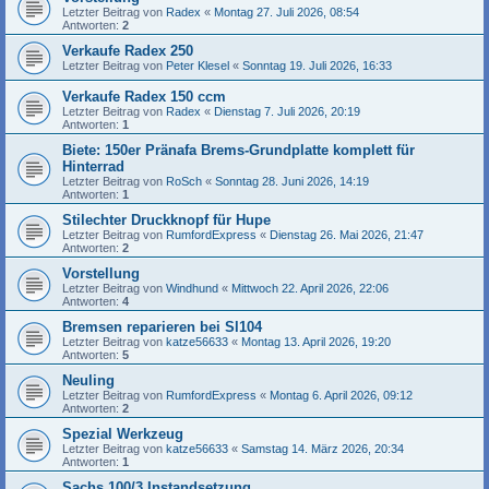
Letzter Beitrag von
Radex
«
Montag 27. Juli 2026, 08:54
Antworten:
2
Verkaufe Radex 250
Letzter Beitrag von
Peter Klesel
«
Sonntag 19. Juli 2026, 16:33
Verkaufe Radex 150 ccm
Letzter Beitrag von
Radex
«
Dienstag 7. Juli 2026, 20:19
Antworten:
1
Biete: 150er Pränafa Brems-Grundplatte komplett für
Hinterrad
Letzter Beitrag von
RoSch
«
Sonntag 28. Juni 2026, 14:19
Antworten:
1
Stilechter Druckknopf für Hupe
Letzter Beitrag von
RumfordExpress
«
Dienstag 26. Mai 2026, 21:47
Antworten:
2
Vorstellung
Letzter Beitrag von
Windhund
«
Mittwoch 22. April 2026, 22:06
Antworten:
4
Bremsen reparieren bei Sl104
Letzter Beitrag von
katze56633
«
Montag 13. April 2026, 19:20
Antworten:
5
Neuling
Letzter Beitrag von
RumfordExpress
«
Montag 6. April 2026, 09:12
Antworten:
2
Spezial Werkzeug
Letzter Beitrag von
katze56633
«
Samstag 14. März 2026, 20:34
Antworten:
1
Sachs 100/3 Instandsetzung