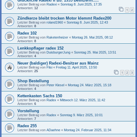
Glückliche Radexi II BJ. 1955 Besitzerin.....
Letzter Beitrag von
Radexi
«
Sonntag 8. Juni 2025, 17:35
Antworten:
12
1
2
Zündkerze bleibt trocken Motor klemmt Radex200
Letzter Beitrag von
roland1960
«
Sonntag 8. Juni 2025, 12:43
Antworten:
8
Radex 102
Letzter Beitrag von
Raketenheizer
«
Montag 26. Mai 2025, 08:12
Antworten:
8
Lenkkopflager radex 152
Letzter Beitrag von
DuisburgerJung
«
Sonntag 25. Mai 2025, 13:51
Antworten:
4
Neuer (baldiger) Radexi-Besitzer aus Mainz
Letzter Beitrag von
Flisi
«
Freitag 11. April 2025, 13:50
Antworten:
25
1
2
3
Shop Bestellung
Letzter Beitrag von
Peter Klesel
«
Montag 24. März 2025, 15:18
Antworten:
4
Kettenkasten Sachs 150
Letzter Beitrag von
Radex
«
Mittwoch 12. März 2025, 11:42
Antworten:
6
Vorstellung
Letzter Beitrag von
Radex
«
Sonntag 9. März 2025, 10:01
Antworten:
7
Radex 255
Letzter Beitrag von
ADaehne
«
Montag 24. Februar 2025, 11:34