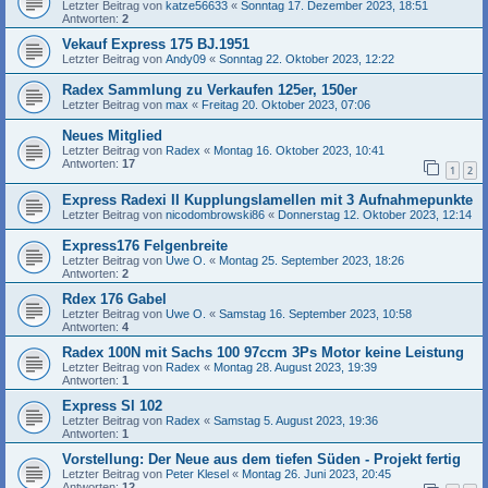
Letzter Beitrag von
katze56633
«
Sonntag 17. Dezember 2023, 18:51
Antworten:
2
Vekauf Express 175 BJ.1951
Letzter Beitrag von
Andy09
«
Sonntag 22. Oktober 2023, 12:22
Radex Sammlung zu Verkaufen 125er, 150er
Letzter Beitrag von
max
«
Freitag 20. Oktober 2023, 07:06
Neues Mitglied
Letzter Beitrag von
Radex
«
Montag 16. Oktober 2023, 10:41
Antworten:
17
1
2
Express Radexi II Kupplungslamellen mit 3 Aufnahmepunkte
Letzter Beitrag von
nicodombrowski86
«
Donnerstag 12. Oktober 2023, 12:14
Express176 Felgenbreite
Letzter Beitrag von
Uwe O.
«
Montag 25. September 2023, 18:26
Antworten:
2
Rdex 176 Gabel
Letzter Beitrag von
Uwe O.
«
Samstag 16. September 2023, 10:58
Antworten:
4
Radex 100N mit Sachs 100 97ccm 3Ps Motor keine Leistung
Letzter Beitrag von
Radex
«
Montag 28. August 2023, 19:39
Antworten:
1
Express Sl 102
Letzter Beitrag von
Radex
«
Samstag 5. August 2023, 19:36
Antworten:
1
Vorstellung: Der Neue aus dem tiefen Süden - Projekt fertig
Letzter Beitrag von
Peter Klesel
«
Montag 26. Juni 2023, 20:45
Antworten:
12