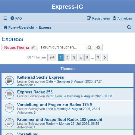
Express-IG
FAQ
Registrieren
Anmelden
S
Foren-Übersicht
Express
u
Express
c
Suche
Erweiterte Suche
Neues Thema
h
e
Seite
1
von
7
1
2
3
4
5
7
Nächste
687 Themen
…
Themen
Kettenrad Sachs Express
Letzter Beitrag von
Oldie
«
Samstag 8. August 2026, 17:24
Antworten:
1
Express Radex 253
Letzter Beitrag von
Peter Klesel
«
Dienstag 4. August 2026, 11:08
Vorstellung und Fragen zur Radex 175 S
Letzter Beitrag von
Leon
«
Montag 3. August 2026, 23:04
Antworten:
6
Krümmer und Auspufftopf Radex 102 gesucht
Letzter Beitrag von
Radex
«
Montag 27. Juli 2026, 08:55
Antworten:
1
Vorstellung