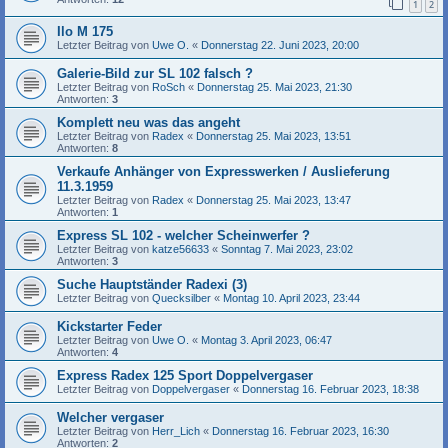
1
2
Ilo M 175
Letzter Beitrag von
Uwe O.
«
Donnerstag 22. Juni 2023, 20:00
Galerie-Bild zur SL 102 falsch ?
Letzter Beitrag von
RoSch
«
Donnerstag 25. Mai 2023, 21:30
Antworten:
3
Komplett neu was das angeht
Letzter Beitrag von
Radex
«
Donnerstag 25. Mai 2023, 13:51
Antworten:
8
Verkaufe Anhänger von Expresswerken / Auslieferung
11.3.1959
Letzter Beitrag von
Radex
«
Donnerstag 25. Mai 2023, 13:47
Antworten:
1
Express SL 102 - welcher Scheinwerfer ?
Letzter Beitrag von
katze56633
«
Sonntag 7. Mai 2023, 23:02
Antworten:
3
Suche Hauptständer Radexi (3)
Letzter Beitrag von
Quecksilber
«
Montag 10. April 2023, 23:44
Kickstarter Feder
Letzter Beitrag von
Uwe O.
«
Montag 3. April 2023, 06:47
Antworten:
4
Express Radex 125 Sport Doppelvergaser
Letzter Beitrag von
Doppelvergaser
«
Donnerstag 16. Februar 2023, 18:38
Welcher vergaser
Letzter Beitrag von
Herr_Lich
«
Donnerstag 16. Februar 2023, 16:30
Antworten:
2