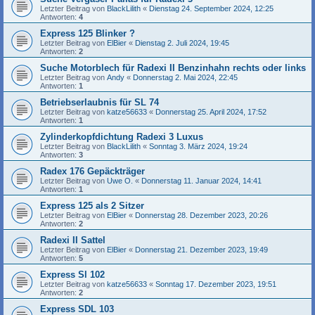
Letzter Beitrag von
BlackLilith
«
Dienstag 24. September 2024, 12:25
Antworten:
4
Express 125 Blinker ?
Letzter Beitrag von
ElBier
«
Dienstag 2. Juli 2024, 19:45
Antworten:
2
Suche Motorblech für Radexi II Benzinhahn rechts oder links
Letzter Beitrag von
Andy
«
Donnerstag 2. Mai 2024, 22:45
Antworten:
1
Betriebserlaubnis für SL 74
Letzter Beitrag von
katze56633
«
Donnerstag 25. April 2024, 17:52
Antworten:
1
Zylinderkopfdichtung Radexi 3 Luxus
Letzter Beitrag von
BlackLilith
«
Sonntag 3. März 2024, 19:24
Antworten:
3
Radex 176 Gepäckträger
Letzter Beitrag von
Uwe O.
«
Donnerstag 11. Januar 2024, 14:41
Antworten:
1
Express 125 als 2 Sitzer
Letzter Beitrag von
ElBier
«
Donnerstag 28. Dezember 2023, 20:26
Antworten:
2
Radexi II Sattel
Letzter Beitrag von
ElBier
«
Donnerstag 21. Dezember 2023, 19:49
Antworten:
5
Express Sl 102
Letzter Beitrag von
katze56633
«
Sonntag 17. Dezember 2023, 19:51
Antworten:
2
Express SDL 103