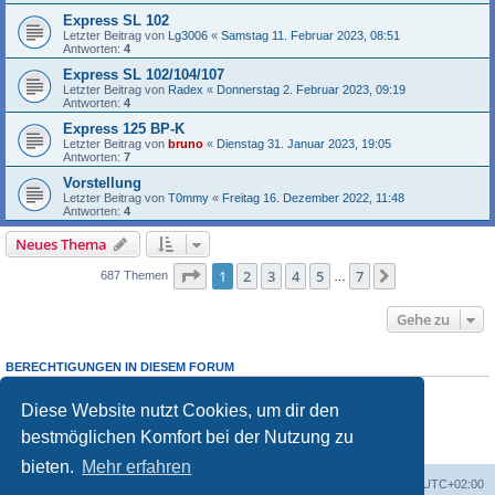
Express SL 102
Letzter Beitrag von
Lg3006
«
Samstag 11. Februar 2023, 08:51
Antworten:
4
Express SL 102/104/107
Letzter Beitrag von
Radex
«
Donnerstag 2. Februar 2023, 09:19
Antworten:
4
Express 125 BP-K
Letzter Beitrag von
bruno
«
Dienstag 31. Januar 2023, 19:05
Antworten:
7
Vorstellung
Letzter Beitrag von
T0mmy
«
Freitag 16. Dezember 2022, 11:48
Antworten:
4
Neues Thema
Seite
1
von
7
1
2
3
4
5
7
Nächste
687 Themen
…
Gehe zu
BERECHTIGUNGEN IN DIESEM FORUM
Du darfst
keine
neuen Themen in diesem Forum erstellen.
Du darfst
keine
Antworten zu Themen in diesem Forum erstellen.
Diese Website nutzt Cookies, um dir den
Du darfst deine Beiträge in diesem Forum
nicht
ändern.
bestmöglichen Komfort bei der Nutzung zu
Du darfst deine Beiträge in diesem Forum
nicht
löschen.
Du darfst
keine
Dateianhänge in diesem Forum erstellen.
bieten.
Mehr erfahren
Foren-Übersicht
Alle Cookies löschen
Alle Zeiten sind
UTC+02:00