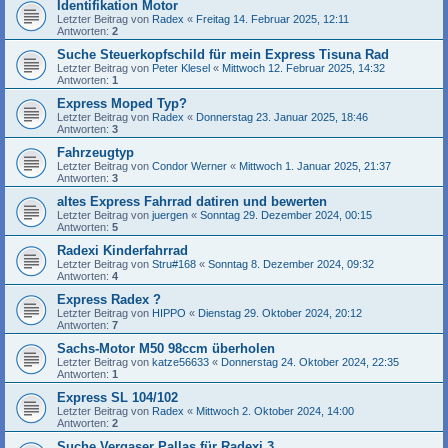
Identifikation Motor
Letzter Beitrag von
Radex
«
Freitag 14. Februar 2025, 12:11
Antworten:
2
Suche Steuerkopfschild für mein Express Tisuna Rad
Letzter Beitrag von
Peter Klesel
«
Mittwoch 12. Februar 2025, 14:32
Antworten:
1
Express Moped Typ?
Letzter Beitrag von
Radex
«
Donnerstag 23. Januar 2025, 18:46
Antworten:
3
Fahrzeugtyp
Letzter Beitrag von
Condor Werner
«
Mittwoch 1. Januar 2025, 21:37
Antworten:
3
altes Express Fahrrad datiren und bewerten
Letzter Beitrag von
juergen
«
Sonntag 29. Dezember 2024, 00:15
Antworten:
5
Radexi Kinderfahrrad
Letzter Beitrag von
Stru#168
«
Sonntag 8. Dezember 2024, 09:32
Antworten:
4
Express Radex ?
Letzter Beitrag von
HIPPO
«
Dienstag 29. Oktober 2024, 20:12
Antworten:
7
Sachs-Motor M50 98ccm überholen
Letzter Beitrag von
katze56633
«
Donnerstag 24. Oktober 2024, 22:35
Antworten:
1
Express SL 104/102
Letzter Beitrag von
Radex
«
Mittwoch 2. Oktober 2024, 14:00
Antworten:
2
Suche Vergaser Pallas für Radexi 3