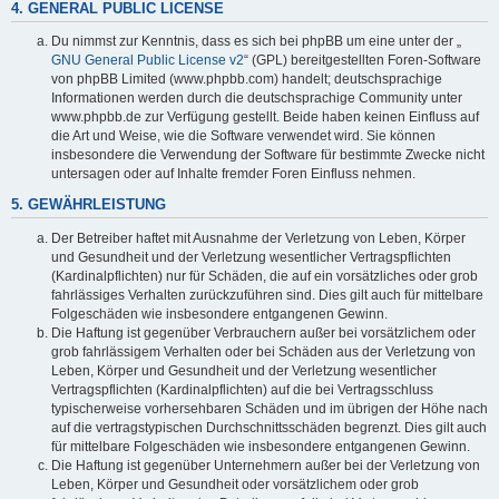
4. GENERAL PUBLIC LICENSE
Du nimmst zur Kenntnis, dass es sich bei phpBB um eine unter der „
GNU General Public License v2
“ (GPL) bereitgestellten Foren-Software
von phpBB Limited (www.phpbb.com) handelt; deutschsprachige
Informationen werden durch die deutschsprachige Community unter
www.phpbb.de zur Verfügung gestellt. Beide haben keinen Einfluss auf
die Art und Weise, wie die Software verwendet wird. Sie können
insbesondere die Verwendung der Software für bestimmte Zwecke nicht
untersagen oder auf Inhalte fremder Foren Einfluss nehmen.
5. GEWÄHRLEISTUNG
Der Betreiber haftet mit Ausnahme der Verletzung von Leben, Körper
und Gesundheit und der Verletzung wesentlicher Vertragspflichten
(Kardinalpflichten) nur für Schäden, die auf ein vorsätzliches oder grob
fahrlässiges Verhalten zurückzuführen sind. Dies gilt auch für mittelbare
Folgeschäden wie insbesondere entgangenen Gewinn.
Die Haftung ist gegenüber Verbrauchern außer bei vorsätzlichem oder
grob fahrlässigem Verhalten oder bei Schäden aus der Verletzung von
Leben, Körper und Gesundheit und der Verletzung wesentlicher
Vertragspflichten (Kardinalpflichten) auf die bei Vertragsschluss
typischerweise vorhersehbaren Schäden und im übrigen der Höhe nach
auf die vertragstypischen Durchschnittsschäden begrenzt. Dies gilt auch
für mittelbare Folgeschäden wie insbesondere entgangenen Gewinn.
Die Haftung ist gegenüber Unternehmern außer bei der Verletzung von
Leben, Körper und Gesundheit oder vorsätzlichem oder grob