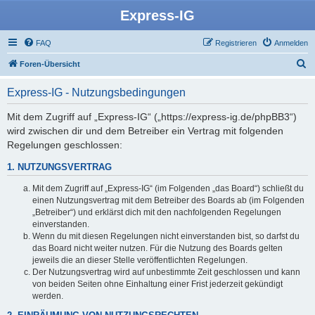
Express-IG
FAQ
Registrieren
Anmelden
S
Foren-Übersicht
u
Express-IG - Nutzungsbedingungen
c
h
Mit dem Zugriff auf „Express-IG“ („https://express-ig.de/phpBB3“)
wird zwischen dir und dem Betreiber ein Vertrag mit folgenden
e
Regelungen geschlossen:
1. NUTZUNGSVERTRAG
Mit dem Zugriff auf „Express-IG“ (im Folgenden „das Board“) schließt du
einen Nutzungsvertrag mit dem Betreiber des Boards ab (im Folgenden
„Betreiber“) und erklärst dich mit den nachfolgenden Regelungen
einverstanden.
Wenn du mit diesen Regelungen nicht einverstanden bist, so darfst du
das Board nicht weiter nutzen. Für die Nutzung des Boards gelten
jeweils die an dieser Stelle veröffentlichten Regelungen.
Der Nutzungsvertrag wird auf unbestimmte Zeit geschlossen und kann
von beiden Seiten ohne Einhaltung einer Frist jederzeit gekündigt
werden.