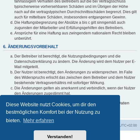
fahrlässigem Verhalten des Betreibers auf die bei Vertragsschluss
typischerweise vorhersehbaren Schäden und im Übrigen der Höhe
nach auf die vertragstypischen Durchschnittsschäden begrenzt. Dies gilt
auch für mittelbare Schäden, insbesondere entgangenen Gewinn.
Die Haftungsbegrenzung der Absätze a bis c gilt sinngemäß auch
zugunsten der Mitarbeiter und Erfüllungsgehilfen des Betreibers.
Ansprüche für eine Haftung aus zwingendem nationalem Recht bleiben
unberührt.
6. ÄNDERUNGSVORBEHALT
Der Betreiber ist berechtigt, die Nutzungsbedingungen und die
Datenschutzerklärung zu ändern. Die Änderung wird dem Nutzer per E-
Mail mitgeteilt.
Der Nutzer ist berechtigt, den Änderungen zu widersprechen. Im Falle
des Widerspruchs erlischt das zwischen dem Betreiber und dem Nutzer
bestehende Vertragsverhältnis mit sofortiger Wirkung.
Die Änderungen gelten als anerkannt und verbindlich, wenn der Nutzer
den Änderungen zugestimmt hat.
Informationen über den Umgang mit deinen persönlichen Daten
Diese Website nutzt Cookies, um dir den
sind in der Datenschutzerklärung enthalten.
bestmöglichen Komfort bei der Nutzung zu
bieten.
Mehr erfahren
Foren-Übersicht
Alle Cookies löschen
Alle Zeiten sind
UTC+02:00
Verstanden!
Powered by
phpBB
® Forum Software © phpBB Limited