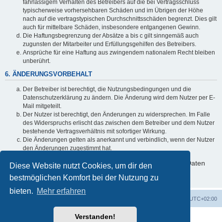
fahrlässigem Verhalten des Betreibers auf die bei Vertragsschluss
typischerweise vorhersehbaren Schäden und im Übrigen der Höhe
nach auf die vertragstypischen Durchschnittsschäden begrenzt. Dies gilt
auch für mittelbare Schäden, insbesondere entgangenen Gewinn.
Die Haftungsbegrenzung der Absätze a bis c gilt sinngemäß auch
zugunsten der Mitarbeiter und Erfüllungsgehilfen des Betreibers.
Ansprüche für eine Haftung aus zwingendem nationalem Recht bleiben
unberührt.
6. ÄNDERUNGSVORBEHALT
Der Betreiber ist berechtigt, die Nutzungsbedingungen und die
Datenschutzerklärung zu ändern. Die Änderung wird dem Nutzer per E-
Mail mitgeteilt.
Der Nutzer ist berechtigt, den Änderungen zu widersprechen. Im Falle
des Widerspruchs erlischt das zwischen dem Betreiber und dem Nutzer
bestehende Vertragsverhältnis mit sofortiger Wirkung.
Die Änderungen gelten als anerkannt und verbindlich, wenn der Nutzer
den Änderungen zugestimmt hat.
Informationen über den Umgang mit deinen persönlichen Daten
Diese Website nutzt Cookies, um dir den
sind in der Datenschutzerklärung enthalten.
bestmöglichen Komfort bei der Nutzung zu
bieten.
Mehr erfahren
Foren-Übersicht
Alle Cookies löschen
Alle Zeiten sind
UTC+02:00
Verstanden!
Powered by
phpBB
® Forum Software © phpBB Limited