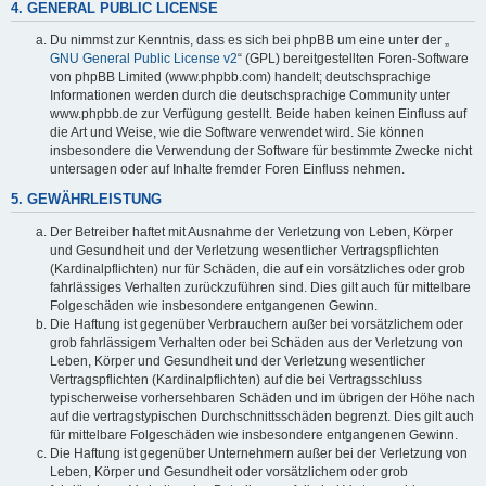
4. GENERAL PUBLIC LICENSE
Du nimmst zur Kenntnis, dass es sich bei phpBB um eine unter der „
GNU General Public License v2
“ (GPL) bereitgestellten Foren-Software
von phpBB Limited (www.phpbb.com) handelt; deutschsprachige
Informationen werden durch die deutschsprachige Community unter
www.phpbb.de zur Verfügung gestellt. Beide haben keinen Einfluss auf
die Art und Weise, wie die Software verwendet wird. Sie können
insbesondere die Verwendung der Software für bestimmte Zwecke nicht
untersagen oder auf Inhalte fremder Foren Einfluss nehmen.
5. GEWÄHRLEISTUNG
Der Betreiber haftet mit Ausnahme der Verletzung von Leben, Körper
und Gesundheit und der Verletzung wesentlicher Vertragspflichten
(Kardinalpflichten) nur für Schäden, die auf ein vorsätzliches oder grob
fahrlässiges Verhalten zurückzuführen sind. Dies gilt auch für mittelbare
Folgeschäden wie insbesondere entgangenen Gewinn.
Die Haftung ist gegenüber Verbrauchern außer bei vorsätzlichem oder
grob fahrlässigem Verhalten oder bei Schäden aus der Verletzung von
Leben, Körper und Gesundheit und der Verletzung wesentlicher
Vertragspflichten (Kardinalpflichten) auf die bei Vertragsschluss
typischerweise vorhersehbaren Schäden und im übrigen der Höhe nach
auf die vertragstypischen Durchschnittsschäden begrenzt. Dies gilt auch
für mittelbare Folgeschäden wie insbesondere entgangenen Gewinn.
Die Haftung ist gegenüber Unternehmern außer bei der Verletzung von
Leben, Körper und Gesundheit oder vorsätzlichem oder grob