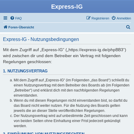
Express-IG
FAQ
Registrieren
Anmelden
S
Foren-Übersicht
u
Express-IG - Nutzungsbedingungen
c
h
Mit dem Zugriff auf „Express-IG“ („https://express-ig.de/phpBB3“)
wird zwischen dir und dem Betreiber ein Vertrag mit folgenden
e
Regelungen geschlossen:
1. NUTZUNGSVERTRAG
Mit dem Zugriff auf „Express-IG“ (im Folgenden „das Board“) schließt du
einen Nutzungsvertrag mit dem Betreiber des Boards ab (im Folgenden
„Betreiber“) und erklärst dich mit den nachfolgenden Regelungen
einverstanden.
Wenn du mit diesen Regelungen nicht einverstanden bist, so darfst du
das Board nicht weiter nutzen. Für die Nutzung des Boards gelten
jeweils die an dieser Stelle veröffentlichten Regelungen.
Der Nutzungsvertrag wird auf unbestimmte Zeit geschlossen und kann
von beiden Seiten ohne Einhaltung einer Frist jederzeit gekündigt
werden.