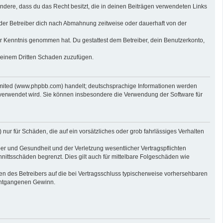
sondere, dass du das Recht besitzt, die in deinen Beiträgen verwendeten Links
der Betreiber dich nach Abmahnung zeitweise oder dauerhaft von der
 zur Kenntnis genommen hat. Du gestattest dem Betreiber, dein Benutzerkonto,
r einem Dritten Schaden zuzufügen.
imited (www.phpbb.com) handelt; deutschsprachige Informationen werden
 verwendet wird. Sie können insbesondere die Verwendung der Software für
nur für Schäden, die auf ein vorsätzliches oder grob fahrlässiges Verhalten
er und Gesundheit und der Verletzung wesentlicher Vertragspflichten
nittsschäden begrenzt. Dies gilt auch für mittelbare Folgeschäden wie
n des Betreibers auf die bei Vertragsschluss typischerweise vorhersehbaren
 entgangenen Gewinn.