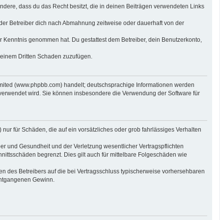
sondere, dass du das Recht besitzt, die in deinen Beiträgen verwendeten Links
der Betreiber dich nach Abmahnung zeitweise oder dauerhaft von der
 zur Kenntnis genommen hat. Du gestattest dem Betreiber, dein Benutzerkonto,
r einem Dritten Schaden zuzufügen.
imited (www.phpbb.com) handelt; deutschsprachige Informationen werden
 verwendet wird. Sie können insbesondere die Verwendung der Software für
nur für Schäden, die auf ein vorsätzliches oder grob fahrlässiges Verhalten
er und Gesundheit und der Verletzung wesentlicher Vertragspflichten
nittsschäden begrenzt. Dies gilt auch für mittelbare Folgeschäden wie
n des Betreibers auf die bei Vertragsschluss typischerweise vorhersehbaren
 entgangenen Gewinn.