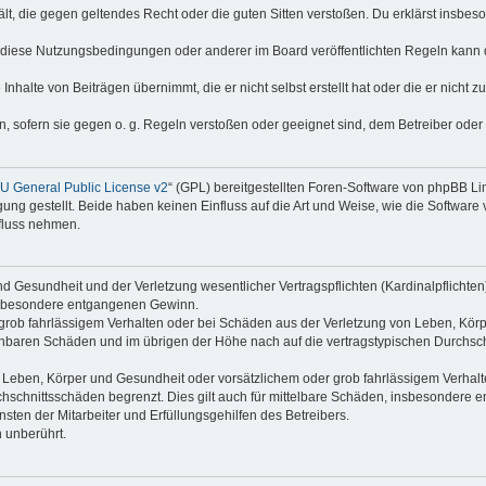
thält, die gegen geltendes Recht oder die guten Sitten verstoßen. Du erklärst insbe
 diese Nutzungsbedingungen oder anderer im Board veröffentlichten Regeln kann 
Inhalte von Beiträgen übernimmt, die er nicht selbst erstellt hat oder die er nicht
n, sofern sie gegen o. g. Regeln verstoßen oder geeignet sind, dem Betreiber ode
 General Public License v2
“ (GPL) bereitgestellten Foren-Software von phpBB L
g gestellt. Beide haben keinen Einfluss auf die Art und Weise, wie die Software
nfluss nehmen.
 Gesundheit und der Verletzung wesentlicher Vertragspflichten (Kardinalpflichten) 
 insbesondere entgangenen Gewinn.
grob fahrlässigem Verhalten oder bei Schäden aus der Verletzung von Leben, Körp
sehbaren Schäden und im übrigen der Höhe nach auf die vertragstypischen Durchsch
Leben, Körper und Gesundheit oder vorsätzlichem oder grob fahrlässigem Verhalte
hschnittsschäden begrenzt. Dies gilt auch für mittelbare Schäden, insbesondere
ten der Mitarbeiter und Erfüllungsgehilfen des Betreibers.
 unberührt.