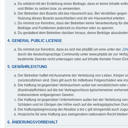
Du erklärst mit der Erstellung eines Beitrags, dass er keine Inhalte en
und Bilder zu setzen bzw. zu verwenden.
Der Betreiber des Boards übt das Hausrecht aus. Bei Verstößen gegen
Nutzung dieses Boards ausschließen und dir ein Hausverbot erteilen.
Du nimmst zur Kenntnis, dass der Betreiber keine Verantwortung für die 
Beiträge und Funktionen jederzeit zu löschen oder zu sperren.
Du gestattest dem Betreiber darüber hinaus, deine Beiträge abzuänder
4. GENERAL PUBLIC LICENSE
Du nimmst zur Kenntnis, dass es sich bei phpBB um eine unter der „
GNU
durch die deutschsprachige Community unter www.phpbb.de zur Verfügun
bestimmte Zwecke nicht untersagen oder auf Inhalte fremder Foren Ei
5. GEWÄHRLEISTUNG
Der Betreiber haftet mit Ausnahme der Verletzung von Leben, Körper und
zurückzuführen sind. Dies gilt auch für mittelbare Folgeschäden wie
Die Haftung ist gegenüber Verbrauchern außer bei vorsätzlichem oder 
(Kardinalpflichten) auf die bei Vertragsschluss typischerweise vorher
insbesondere entgangenen Gewinn.
Die Haftung ist gegenüber Unternehmern außer bei der Verletzung von 
Schäden und im Übrigen der Höhe nach auf die vertragstypischen Durc
Die Haftungsbegrenzung der Absätze a bis c gilt sinngemäß auch zuguns
Ansprüche für eine Haftung aus zwingendem nationalem Recht bleiben
6. ÄNDERUNGSVORBEHALT