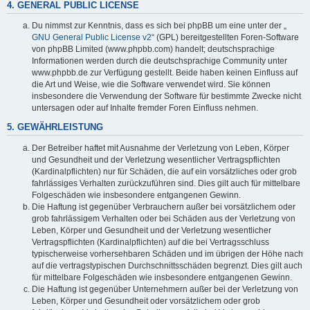
4. GENERAL PUBLIC LICENSE
Du nimmst zur Kenntnis, dass es sich bei phpBB um eine unter der „
GNU General Public License v2
“ (GPL) bereitgestellten Foren-Software
von phpBB Limited (www.phpbb.com) handelt; deutschsprachige
Informationen werden durch die deutschsprachige Community unter
www.phpbb.de zur Verfügung gestellt. Beide haben keinen Einfluss auf
die Art und Weise, wie die Software verwendet wird. Sie können
insbesondere die Verwendung der Software für bestimmte Zwecke nicht
untersagen oder auf Inhalte fremder Foren Einfluss nehmen.
5. GEWÄHRLEISTUNG
Der Betreiber haftet mit Ausnahme der Verletzung von Leben, Körper
und Gesundheit und der Verletzung wesentlicher Vertragspflichten
(Kardinalpflichten) nur für Schäden, die auf ein vorsätzliches oder grob
fahrlässiges Verhalten zurückzuführen sind. Dies gilt auch für mittelbare
Folgeschäden wie insbesondere entgangenen Gewinn.
Die Haftung ist gegenüber Verbrauchern außer bei vorsätzlichem oder
grob fahrlässigem Verhalten oder bei Schäden aus der Verletzung von
Leben, Körper und Gesundheit und der Verletzung wesentlicher
Vertragspflichten (Kardinalpflichten) auf die bei Vertragsschluss
typischerweise vorhersehbaren Schäden und im übrigen der Höhe nach
auf die vertragstypischen Durchschnittsschäden begrenzt. Dies gilt auch
für mittelbare Folgeschäden wie insbesondere entgangenen Gewinn.
Die Haftung ist gegenüber Unternehmern außer bei der Verletzung von
Leben, Körper und Gesundheit oder vorsätzlichem oder grob