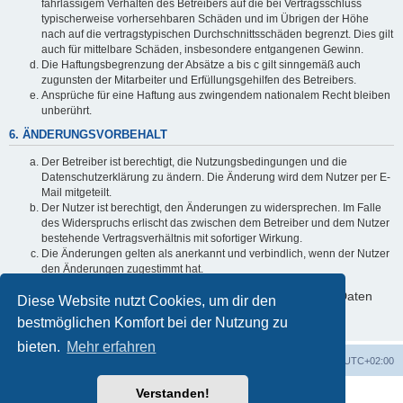
fahrlässigem Verhalten des Betreibers auf die bei Vertragsschluss
typischerweise vorhersehbaren Schäden und im Übrigen der Höhe
nach auf die vertragstypischen Durchschnittsschäden begrenzt. Dies gilt
auch für mittelbare Schäden, insbesondere entgangenen Gewinn.
Die Haftungsbegrenzung der Absätze a bis c gilt sinngemäß auch
zugunsten der Mitarbeiter und Erfüllungsgehilfen des Betreibers.
Ansprüche für eine Haftung aus zwingendem nationalem Recht bleiben
unberührt.
6. ÄNDERUNGSVORBEHALT
Der Betreiber ist berechtigt, die Nutzungsbedingungen und die
Datenschutzerklärung zu ändern. Die Änderung wird dem Nutzer per E-
Mail mitgeteilt.
Der Nutzer ist berechtigt, den Änderungen zu widersprechen. Im Falle
des Widerspruchs erlischt das zwischen dem Betreiber und dem Nutzer
bestehende Vertragsverhältnis mit sofortiger Wirkung.
Die Änderungen gelten als anerkannt und verbindlich, wenn der Nutzer
den Änderungen zugestimmt hat.
Informationen über den Umgang mit deinen persönlichen Daten
Diese Website nutzt Cookies, um dir den
sind in der Datenschutzerklärung enthalten.
bestmöglichen Komfort bei der Nutzung zu
bieten.
Mehr erfahren
Foren-Übersicht
Alle Cookies löschen
Alle Zeiten sind
UTC+02:00
Verstanden!
Powered by
phpBB
® Forum Software © phpBB Limited