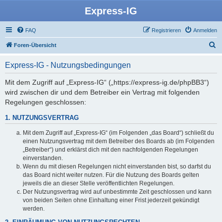
Express-IG
FAQ
Registrieren
Anmelden
S
Foren-Übersicht
u
Express-IG - Nutzungsbedingungen
c
h
Mit dem Zugriff auf „Express-IG“ („https://express-ig.de/phpBB3“)
wird zwischen dir und dem Betreiber ein Vertrag mit folgenden
e
Regelungen geschlossen:
1. NUTZUNGSVERTRAG
Mit dem Zugriff auf „Express-IG“ (im Folgenden „das Board“) schließt du
einen Nutzungsvertrag mit dem Betreiber des Boards ab (im Folgenden
„Betreiber“) und erklärst dich mit den nachfolgenden Regelungen
einverstanden.
Wenn du mit diesen Regelungen nicht einverstanden bist, so darfst du
das Board nicht weiter nutzen. Für die Nutzung des Boards gelten
jeweils die an dieser Stelle veröffentlichten Regelungen.
Der Nutzungsvertrag wird auf unbestimmte Zeit geschlossen und kann
von beiden Seiten ohne Einhaltung einer Frist jederzeit gekündigt
werden.