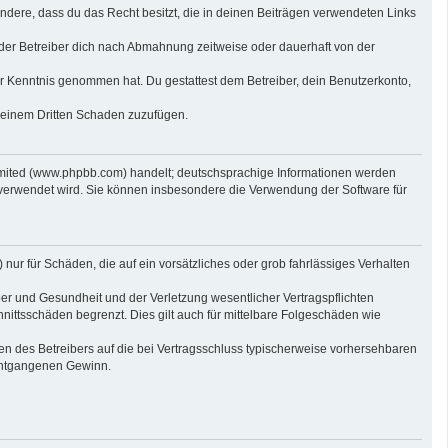
sondere, dass du das Recht besitzt, die in deinen Beiträgen verwendeten Links
der Betreiber dich nach Abmahnung zeitweise oder dauerhaft von der
 zur Kenntnis genommen hat. Du gestattest dem Betreiber, dein Benutzerkonto,
r einem Dritten Schaden zuzufügen.
imited (www.phpbb.com) handelt; deutschsprachige Informationen werden
 verwendet wird. Sie können insbesondere die Verwendung der Software für
nur für Schäden, die auf ein vorsätzliches oder grob fahrlässiges Verhalten
er und Gesundheit und der Verletzung wesentlicher Vertragspflichten
nittsschäden begrenzt. Dies gilt auch für mittelbare Folgeschäden wie
n des Betreibers auf die bei Vertragsschluss typischerweise vorhersehbaren
 entgangenen Gewinn.