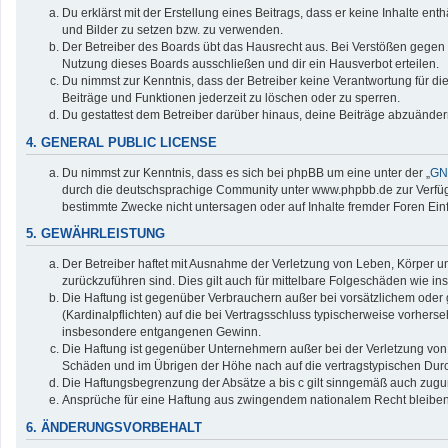
Du erklärst mit der Erstellung eines Beitrags, dass er keine Inhalte en
und Bilder zu setzen bzw. zu verwenden.
Der Betreiber des Boards übt das Hausrecht aus. Bei Verstößen gegen
Nutzung dieses Boards ausschließen und dir ein Hausverbot erteilen.
Du nimmst zur Kenntnis, dass der Betreiber keine Verantwortung für die 
Beiträge und Funktionen jederzeit zu löschen oder zu sperren.
Du gestattest dem Betreiber darüber hinaus, deine Beiträge abzuänder
4. GENERAL PUBLIC LICENSE
Du nimmst zur Kenntnis, dass es sich bei phpBB um eine unter der „
GNU
durch die deutschsprachige Community unter www.phpbb.de zur Verfügun
bestimmte Zwecke nicht untersagen oder auf Inhalte fremder Foren Ei
5. GEWÄHRLEISTUNG
Der Betreiber haftet mit Ausnahme der Verletzung von Leben, Körper und
zurückzuführen sind. Dies gilt auch für mittelbare Folgeschäden wie
Die Haftung ist gegenüber Verbrauchern außer bei vorsätzlichem oder 
(Kardinalpflichten) auf die bei Vertragsschluss typischerweise vorher
insbesondere entgangenen Gewinn.
Die Haftung ist gegenüber Unternehmern außer bei der Verletzung von 
Schäden und im Übrigen der Höhe nach auf die vertragstypischen Durc
Die Haftungsbegrenzung der Absätze a bis c gilt sinngemäß auch zuguns
Ansprüche für eine Haftung aus zwingendem nationalem Recht bleiben
6. ÄNDERUNGSVORBEHALT