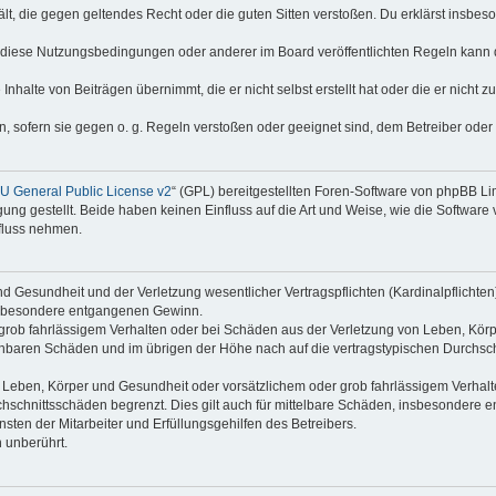
thält, die gegen geltendes Recht oder die guten Sitten verstoßen. Du erklärst insbe
 diese Nutzungsbedingungen oder anderer im Board veröffentlichten Regeln kann 
Inhalte von Beiträgen übernimmt, die er nicht selbst erstellt hat oder die er nicht
n, sofern sie gegen o. g. Regeln verstoßen oder geeignet sind, dem Betreiber ode
 General Public License v2
“ (GPL) bereitgestellten Foren-Software von phpBB L
g gestellt. Beide haben keinen Einfluss auf die Art und Weise, wie die Software
nfluss nehmen.
 Gesundheit und der Verletzung wesentlicher Vertragspflichten (Kardinalpflichten) 
 insbesondere entgangenen Gewinn.
grob fahrlässigem Verhalten oder bei Schäden aus der Verletzung von Leben, Körp
sehbaren Schäden und im übrigen der Höhe nach auf die vertragstypischen Durchsch
Leben, Körper und Gesundheit oder vorsätzlichem oder grob fahrlässigem Verhalte
hschnittsschäden begrenzt. Dies gilt auch für mittelbare Schäden, insbesondere
ten der Mitarbeiter und Erfüllungsgehilfen des Betreibers.
 unberührt.