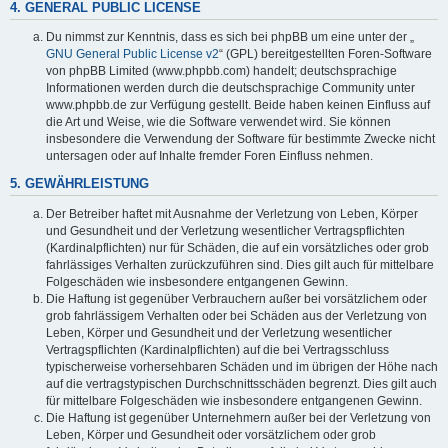
4. GENERAL PUBLIC LICENSE
Du nimmst zur Kenntnis, dass es sich bei phpBB um eine unter der „
GNU General Public License v2
“ (GPL) bereitgestellten Foren-Software
von phpBB Limited (www.phpbb.com) handelt; deutschsprachige
Informationen werden durch die deutschsprachige Community unter
www.phpbb.de zur Verfügung gestellt. Beide haben keinen Einfluss auf
die Art und Weise, wie die Software verwendet wird. Sie können
insbesondere die Verwendung der Software für bestimmte Zwecke nicht
untersagen oder auf Inhalte fremder Foren Einfluss nehmen.
5. GEWÄHRLEISTUNG
Der Betreiber haftet mit Ausnahme der Verletzung von Leben, Körper
und Gesundheit und der Verletzung wesentlicher Vertragspflichten
(Kardinalpflichten) nur für Schäden, die auf ein vorsätzliches oder grob
fahrlässiges Verhalten zurückzuführen sind. Dies gilt auch für mittelbare
Folgeschäden wie insbesondere entgangenen Gewinn.
Die Haftung ist gegenüber Verbrauchern außer bei vorsätzlichem oder
grob fahrlässigem Verhalten oder bei Schäden aus der Verletzung von
Leben, Körper und Gesundheit und der Verletzung wesentlicher
Vertragspflichten (Kardinalpflichten) auf die bei Vertragsschluss
typischerweise vorhersehbaren Schäden und im übrigen der Höhe nach
auf die vertragstypischen Durchschnittsschäden begrenzt. Dies gilt auch
für mittelbare Folgeschäden wie insbesondere entgangenen Gewinn.
Die Haftung ist gegenüber Unternehmern außer bei der Verletzung von
Leben, Körper und Gesundheit oder vorsätzlichem oder grob