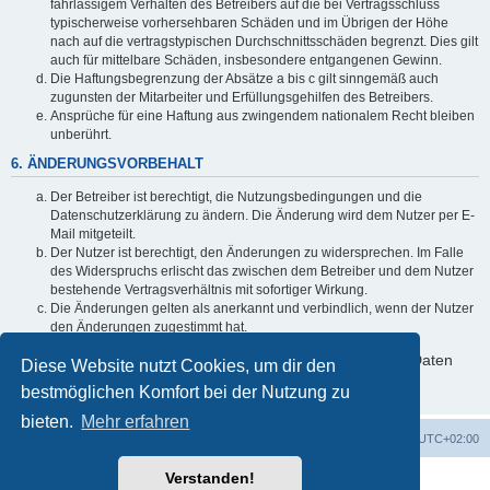
fahrlässigem Verhalten des Betreibers auf die bei Vertragsschluss
typischerweise vorhersehbaren Schäden und im Übrigen der Höhe
nach auf die vertragstypischen Durchschnittsschäden begrenzt. Dies gilt
auch für mittelbare Schäden, insbesondere entgangenen Gewinn.
Die Haftungsbegrenzung der Absätze a bis c gilt sinngemäß auch
zugunsten der Mitarbeiter und Erfüllungsgehilfen des Betreibers.
Ansprüche für eine Haftung aus zwingendem nationalem Recht bleiben
unberührt.
6. ÄNDERUNGSVORBEHALT
Der Betreiber ist berechtigt, die Nutzungsbedingungen und die
Datenschutzerklärung zu ändern. Die Änderung wird dem Nutzer per E-
Mail mitgeteilt.
Der Nutzer ist berechtigt, den Änderungen zu widersprechen. Im Falle
des Widerspruchs erlischt das zwischen dem Betreiber und dem Nutzer
bestehende Vertragsverhältnis mit sofortiger Wirkung.
Die Änderungen gelten als anerkannt und verbindlich, wenn der Nutzer
den Änderungen zugestimmt hat.
Informationen über den Umgang mit deinen persönlichen Daten
Diese Website nutzt Cookies, um dir den
sind in der Datenschutzerklärung enthalten.
bestmöglichen Komfort bei der Nutzung zu
bieten.
Mehr erfahren
Foren-Übersicht
Alle Cookies löschen
Alle Zeiten sind
UTC+02:00
Verstanden!
Powered by
phpBB
® Forum Software © phpBB Limited