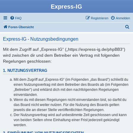
Express-IG
FAQ
Registrieren
Anmelden
S
Foren-Übersicht
u
Express-IG - Nutzungsbedingungen
c
h
Mit dem Zugriff auf „Express-IG“ („https://express-ig.de/phpBB3“)
wird zwischen dir und dem Betreiber ein Vertrag mit folgenden
e
Regelungen geschlossen:
1. NUTZUNGSVERTRAG
Mit dem Zugriff auf „Express-IG“ (im Folgenden „das Board“) schließt du
einen Nutzungsvertrag mit dem Betreiber des Boards ab (im Folgenden
„Betreiber“) und erklärst dich mit den nachfolgenden Regelungen
einverstanden.
Wenn du mit diesen Regelungen nicht einverstanden bist, so darfst du
das Board nicht weiter nutzen. Für die Nutzung des Boards gelten
jeweils die an dieser Stelle veröffentlichten Regelungen.
Der Nutzungsvertrag wird auf unbestimmte Zeit geschlossen und kann
von beiden Seiten ohne Einhaltung einer Frist jederzeit gekündigt
werden.