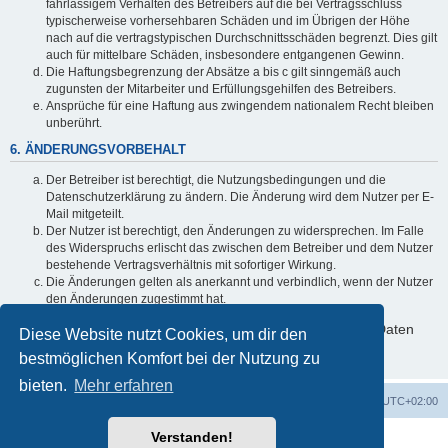
fahrlässigem Verhalten des Betreibers auf die bei Vertragsschluss
typischerweise vorhersehbaren Schäden und im Übrigen der Höhe
nach auf die vertragstypischen Durchschnittsschäden begrenzt. Dies gilt
auch für mittelbare Schäden, insbesondere entgangenen Gewinn.
Die Haftungsbegrenzung der Absätze a bis c gilt sinngemäß auch
zugunsten der Mitarbeiter und Erfüllungsgehilfen des Betreibers.
Ansprüche für eine Haftung aus zwingendem nationalem Recht bleiben
unberührt.
6. ÄNDERUNGSVORBEHALT
Der Betreiber ist berechtigt, die Nutzungsbedingungen und die
Datenschutzerklärung zu ändern. Die Änderung wird dem Nutzer per E-
Mail mitgeteilt.
Der Nutzer ist berechtigt, den Änderungen zu widersprechen. Im Falle
des Widerspruchs erlischt das zwischen dem Betreiber und dem Nutzer
bestehende Vertragsverhältnis mit sofortiger Wirkung.
Die Änderungen gelten als anerkannt und verbindlich, wenn der Nutzer
den Änderungen zugestimmt hat.
Informationen über den Umgang mit deinen persönlichen Daten
Diese Website nutzt Cookies, um dir den
sind in der Datenschutzerklärung enthalten.
bestmöglichen Komfort bei der Nutzung zu
bieten.
Mehr erfahren
Foren-Übersicht
Alle Cookies löschen
Alle Zeiten sind
UTC+02:00
Verstanden!
Powered by
phpBB
® Forum Software © phpBB Limited