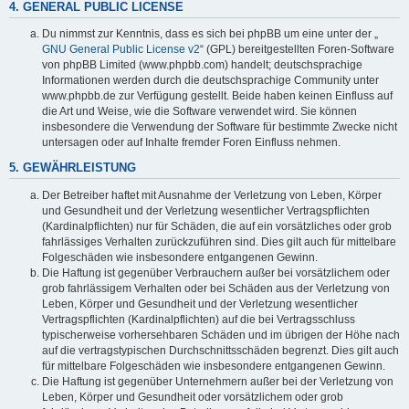
4. GENERAL PUBLIC LICENSE
Du nimmst zur Kenntnis, dass es sich bei phpBB um eine unter der „
GNU General Public License v2
“ (GPL) bereitgestellten Foren-Software
von phpBB Limited (www.phpbb.com) handelt; deutschsprachige
Informationen werden durch die deutschsprachige Community unter
www.phpbb.de zur Verfügung gestellt. Beide haben keinen Einfluss auf
die Art und Weise, wie die Software verwendet wird. Sie können
insbesondere die Verwendung der Software für bestimmte Zwecke nicht
untersagen oder auf Inhalte fremder Foren Einfluss nehmen.
5. GEWÄHRLEISTUNG
Der Betreiber haftet mit Ausnahme der Verletzung von Leben, Körper
und Gesundheit und der Verletzung wesentlicher Vertragspflichten
(Kardinalpflichten) nur für Schäden, die auf ein vorsätzliches oder grob
fahrlässiges Verhalten zurückzuführen sind. Dies gilt auch für mittelbare
Folgeschäden wie insbesondere entgangenen Gewinn.
Die Haftung ist gegenüber Verbrauchern außer bei vorsätzlichem oder
grob fahrlässigem Verhalten oder bei Schäden aus der Verletzung von
Leben, Körper und Gesundheit und der Verletzung wesentlicher
Vertragspflichten (Kardinalpflichten) auf die bei Vertragsschluss
typischerweise vorhersehbaren Schäden und im übrigen der Höhe nach
auf die vertragstypischen Durchschnittsschäden begrenzt. Dies gilt auch
für mittelbare Folgeschäden wie insbesondere entgangenen Gewinn.
Die Haftung ist gegenüber Unternehmern außer bei der Verletzung von
Leben, Körper und Gesundheit oder vorsätzlichem oder grob