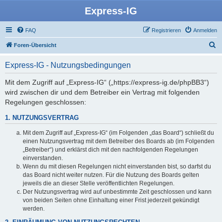
Express-IG
FAQ
Registrieren
Anmelden
S
Foren-Übersicht
u
Express-IG - Nutzungsbedingungen
c
h
Mit dem Zugriff auf „Express-IG“ („https://express-ig.de/phpBB3“)
wird zwischen dir und dem Betreiber ein Vertrag mit folgenden
e
Regelungen geschlossen:
1. NUTZUNGSVERTRAG
Mit dem Zugriff auf „Express-IG“ (im Folgenden „das Board“) schließt du
einen Nutzungsvertrag mit dem Betreiber des Boards ab (im Folgenden
„Betreiber“) und erklärst dich mit den nachfolgenden Regelungen
einverstanden.
Wenn du mit diesen Regelungen nicht einverstanden bist, so darfst du
das Board nicht weiter nutzen. Für die Nutzung des Boards gelten
jeweils die an dieser Stelle veröffentlichten Regelungen.
Der Nutzungsvertrag wird auf unbestimmte Zeit geschlossen und kann
von beiden Seiten ohne Einhaltung einer Frist jederzeit gekündigt
werden.