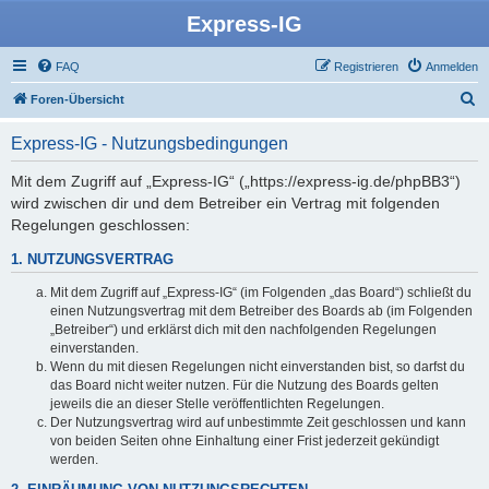
Express-IG
FAQ
Registrieren
Anmelden
S
Foren-Übersicht
u
Express-IG - Nutzungsbedingungen
c
h
Mit dem Zugriff auf „Express-IG“ („https://express-ig.de/phpBB3“)
wird zwischen dir und dem Betreiber ein Vertrag mit folgenden
e
Regelungen geschlossen:
1. NUTZUNGSVERTRAG
Mit dem Zugriff auf „Express-IG“ (im Folgenden „das Board“) schließt du
einen Nutzungsvertrag mit dem Betreiber des Boards ab (im Folgenden
„Betreiber“) und erklärst dich mit den nachfolgenden Regelungen
einverstanden.
Wenn du mit diesen Regelungen nicht einverstanden bist, so darfst du
das Board nicht weiter nutzen. Für die Nutzung des Boards gelten
jeweils die an dieser Stelle veröffentlichten Regelungen.
Der Nutzungsvertrag wird auf unbestimmte Zeit geschlossen und kann
von beiden Seiten ohne Einhaltung einer Frist jederzeit gekündigt
werden.