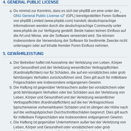
4. GENERAL PUBLIC LICENSE
Du nimmst zur Kenntnis, dass es sich bei phpBB um eine unter der „
GNU General Public License v2
“ (GPL) bereitgestellten Foren-Software
von phpBB Limited (www.phpbb.com) handelt; deutschsprachige
Informationen werden durch die deutschsprachige Community unter
www.phpbb.de zur Verfügung gestellt. Beide haben keinen Einfluss auf
die Art und Weise, wie die Software verwendet wird. Sie können
insbesondere die Verwendung der Software für bestimmte Zwecke nicht
untersagen oder auf Inhalte fremder Foren Einfluss nehmen.
5. GEWÄHRLEISTUNG
Der Betreiber haftet mit Ausnahme der Verletzung von Leben, Körper
und Gesundheit und der Verletzung wesentlicher Vertragspflichten
(Kardinalpflichten) nur für Schäden, die auf ein vorsätzliches oder grob
fahrlässiges Verhalten zurückzuführen sind. Dies gilt auch für mittelbare
Folgeschäden wie insbesondere entgangenen Gewinn.
Die Haftung ist gegenüber Verbrauchern außer bei vorsätzlichem oder
grob fahrlässigem Verhalten oder bei Schäden aus der Verletzung von
Leben, Körper und Gesundheit und der Verletzung wesentlicher
Vertragspflichten (Kardinalpflichten) auf die bei Vertragsschluss
typischerweise vorhersehbaren Schäden und im übrigen der Höhe nach
auf die vertragstypischen Durchschnittsschäden begrenzt. Dies gilt auch
für mittelbare Folgeschäden wie insbesondere entgangenen Gewinn.
Die Haftung ist gegenüber Unternehmern außer bei der Verletzung von
Leben, Körper und Gesundheit oder vorsätzlichem oder grob