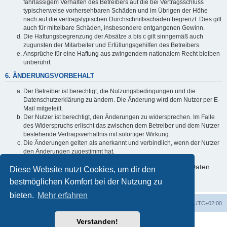
fahrlässigem Verhalten des Betreibers auf die bei Vertragsschluss
typischerweise vorhersehbaren Schäden und im Übrigen der Höhe
nach auf die vertragstypischen Durchschnittsschäden begrenzt. Dies gilt
auch für mittelbare Schäden, insbesondere entgangenen Gewinn.
Die Haftungsbegrenzung der Absätze a bis c gilt sinngemäß auch
zugunsten der Mitarbeiter und Erfüllungsgehilfen des Betreibers.
Ansprüche für eine Haftung aus zwingendem nationalem Recht bleiben
unberührt.
6. ÄNDERUNGSVORBEHALT
Der Betreiber ist berechtigt, die Nutzungsbedingungen und die
Datenschutzerklärung zu ändern. Die Änderung wird dem Nutzer per E-
Mail mitgeteilt.
Der Nutzer ist berechtigt, den Änderungen zu widersprechen. Im Falle
des Widerspruchs erlischt das zwischen dem Betreiber und dem Nutzer
bestehende Vertragsverhältnis mit sofortiger Wirkung.
Die Änderungen gelten als anerkannt und verbindlich, wenn der Nutzer
den Änderungen zugestimmt hat.
Informationen über den Umgang mit deinen persönlichen Daten
Diese Website nutzt Cookies, um dir den
sind in der Datenschutzerklärung enthalten.
bestmöglichen Komfort bei der Nutzung zu
bieten.
Mehr erfahren
Foren-Übersicht
Alle Cookies löschen
Alle Zeiten sind
UTC+02:00
Verstanden!
Powered by
phpBB
® Forum Software © phpBB Limited