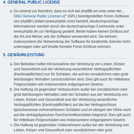
4. GENERAL PUBLIC LICENSE
Du nimmst zur Kenntnis, dass es sich bei phpBB um eine unter der „
GNU General Public License v2
“ (GPL) bereitgestellten Foren-Software
von phpBB Limited (www.phpbb.com) handelt; deutschsprachige
Informationen werden durch die deutschsprachige Community unter
www.phpbb.de zur Verfügung gestellt. Beide haben keinen Einfluss auf
die Art und Weise, wie die Software verwendet wird. Sie können
insbesondere die Verwendung der Software für bestimmte Zwecke nicht
untersagen oder auf Inhalte fremder Foren Einfluss nehmen.
5. GEWÄHRLEISTUNG
Der Betreiber haftet mit Ausnahme der Verletzung von Leben, Körper
und Gesundheit und der Verletzung wesentlicher Vertragspflichten
(Kardinalpflichten) nur für Schäden, die auf ein vorsätzliches oder grob
fahrlässiges Verhalten zurückzuführen sind. Dies gilt auch für mittelbare
Folgeschäden wie insbesondere entgangenen Gewinn.
Die Haftung ist gegenüber Verbrauchern außer bei vorsätzlichem oder
grob fahrlässigem Verhalten oder bei Schäden aus der Verletzung von
Leben, Körper und Gesundheit und der Verletzung wesentlicher
Vertragspflichten (Kardinalpflichten) auf die bei Vertragsschluss
typischerweise vorhersehbaren Schäden und im übrigen der Höhe nach
auf die vertragstypischen Durchschnittsschäden begrenzt. Dies gilt auch
für mittelbare Folgeschäden wie insbesondere entgangenen Gewinn.
Die Haftung ist gegenüber Unternehmern außer bei der Verletzung von
Leben, Körper und Gesundheit oder vorsätzlichem oder grob