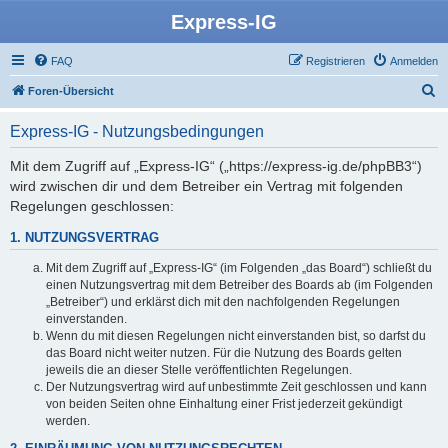
Express-IG
FAQ
Registrieren
Anmelden
S
Foren-Übersicht
u
Express-IG - Nutzungsbedingungen
c
h
Mit dem Zugriff auf „Express-IG“ („https://express-ig.de/phpBB3“)
wird zwischen dir und dem Betreiber ein Vertrag mit folgenden
e
Regelungen geschlossen:
1. NUTZUNGSVERTRAG
Mit dem Zugriff auf „Express-IG“ (im Folgenden „das Board“) schließt du
einen Nutzungsvertrag mit dem Betreiber des Boards ab (im Folgenden
„Betreiber“) und erklärst dich mit den nachfolgenden Regelungen
einverstanden.
Wenn du mit diesen Regelungen nicht einverstanden bist, so darfst du
das Board nicht weiter nutzen. Für die Nutzung des Boards gelten
jeweils die an dieser Stelle veröffentlichten Regelungen.
Der Nutzungsvertrag wird auf unbestimmte Zeit geschlossen und kann
von beiden Seiten ohne Einhaltung einer Frist jederzeit gekündigt
werden.