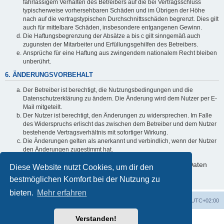
fahrlässigem Verhalten des Betreibers auf die bei Vertragsschluss
typischerweise vorhersehbaren Schäden und im Übrigen der Höhe
nach auf die vertragstypischen Durchschnittsschäden begrenzt. Dies gilt
auch für mittelbare Schäden, insbesondere entgangenen Gewinn.
Die Haftungsbegrenzung der Absätze a bis c gilt sinngemäß auch
zugunsten der Mitarbeiter und Erfüllungsgehilfen des Betreibers.
Ansprüche für eine Haftung aus zwingendem nationalem Recht bleiben
unberührt.
6. ÄNDERUNGSVORBEHALT
Der Betreiber ist berechtigt, die Nutzungsbedingungen und die
Datenschutzerklärung zu ändern. Die Änderung wird dem Nutzer per E-
Mail mitgeteilt.
Der Nutzer ist berechtigt, den Änderungen zu widersprechen. Im Falle
des Widerspruchs erlischt das zwischen dem Betreiber und dem Nutzer
bestehende Vertragsverhältnis mit sofortiger Wirkung.
Die Änderungen gelten als anerkannt und verbindlich, wenn der Nutzer
den Änderungen zugestimmt hat.
Informationen über den Umgang mit deinen persönlichen Daten
Diese Website nutzt Cookies, um dir den
sind in der Datenschutzerklärung enthalten.
bestmöglichen Komfort bei der Nutzung zu
bieten.
Mehr erfahren
Foren-Übersicht
Alle Cookies löschen
Alle Zeiten sind
UTC+02:00
Verstanden!
Powered by
phpBB
® Forum Software © phpBB Limited