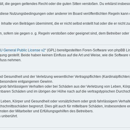
thält, die gegen geltendes Recht oder die guten Sitten verstoßen. Du erklärst insbe
 diese Nutzungsbedingungen oder anderer im Board veröffentlichten Regeln kann 
Inhalte von Beiträgen übernimmt, die er nicht selbst erstellt hat oder die er nicht
n, sofern sie gegen o. g. Regeln verstoßen oder geeignet sind, dem Betreiber ode
 General Public License v2
“ (GPL) bereitgestellten Foren-Software von phpBB L
g gestellt. Beide haben keinen Einfluss auf die Art und Weise, wie die Software
nfluss nehmen.
 Gesundheit und der Verletzung wesentlicher Vertragspflichten (Kardinalpflichten) 
 insbesondere entgangenen Gewinn.
grob fahrlässigem Verhalten oder bei Schäden aus der Verletzung von Leben, Körp
sehbaren Schäden und im übrigen der Höhe nach auf die vertragstypischen Durchsch
Leben, Körper und Gesundheit oder vorsätzlichem oder grob fahrlässigem Verhalte
hschnittsschäden begrenzt. Dies gilt auch für mittelbare Schäden, insbesondere
ten der Mitarbeiter und Erfüllungsgehilfen des Betreibers.
 unberührt.