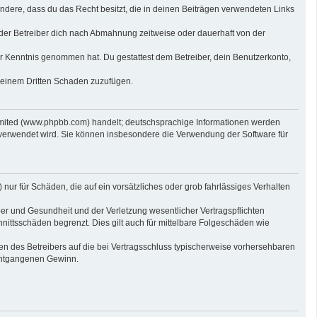
sondere, dass du das Recht besitzt, die in deinen Beiträgen verwendeten Links
der Betreiber dich nach Abmahnung zeitweise oder dauerhaft von der
 zur Kenntnis genommen hat. Du gestattest dem Betreiber, dein Benutzerkonto,
r einem Dritten Schaden zuzufügen.
imited (www.phpbb.com) handelt; deutschsprachige Informationen werden
 verwendet wird. Sie können insbesondere die Verwendung der Software für
nur für Schäden, die auf ein vorsätzliches oder grob fahrlässiges Verhalten
er und Gesundheit und der Verletzung wesentlicher Vertragspflichten
nittsschäden begrenzt. Dies gilt auch für mittelbare Folgeschäden wie
n des Betreibers auf die bei Vertragsschluss typischerweise vorhersehbaren
 entgangenen Gewinn.