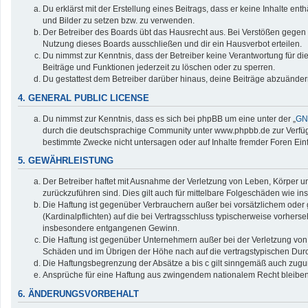
Du erklärst mit der Erstellung eines Beitrags, dass er keine Inhalte en
und Bilder zu setzen bzw. zu verwenden.
Der Betreiber des Boards übt das Hausrecht aus. Bei Verstößen gegen
Nutzung dieses Boards ausschließen und dir ein Hausverbot erteilen.
Du nimmst zur Kenntnis, dass der Betreiber keine Verantwortung für die 
Beiträge und Funktionen jederzeit zu löschen oder zu sperren.
Du gestattest dem Betreiber darüber hinaus, deine Beiträge abzuänder
4. GENERAL PUBLIC LICENSE
Du nimmst zur Kenntnis, dass es sich bei phpBB um eine unter der „
GNU
durch die deutschsprachige Community unter www.phpbb.de zur Verfügun
bestimmte Zwecke nicht untersagen oder auf Inhalte fremder Foren Ei
5. GEWÄHRLEISTUNG
Der Betreiber haftet mit Ausnahme der Verletzung von Leben, Körper und
zurückzuführen sind. Dies gilt auch für mittelbare Folgeschäden wie
Die Haftung ist gegenüber Verbrauchern außer bei vorsätzlichem oder 
(Kardinalpflichten) auf die bei Vertragsschluss typischerweise vorher
insbesondere entgangenen Gewinn.
Die Haftung ist gegenüber Unternehmern außer bei der Verletzung von 
Schäden und im Übrigen der Höhe nach auf die vertragstypischen Durc
Die Haftungsbegrenzung der Absätze a bis c gilt sinngemäß auch zuguns
Ansprüche für eine Haftung aus zwingendem nationalem Recht bleiben
6. ÄNDERUNGSVORBEHALT