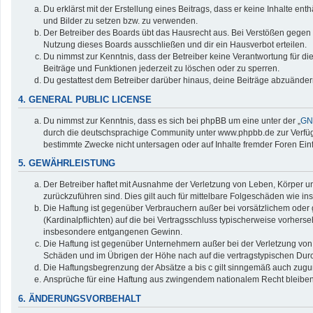
Du erklärst mit der Erstellung eines Beitrags, dass er keine Inhalte en
und Bilder zu setzen bzw. zu verwenden.
Der Betreiber des Boards übt das Hausrecht aus. Bei Verstößen gegen
Nutzung dieses Boards ausschließen und dir ein Hausverbot erteilen.
Du nimmst zur Kenntnis, dass der Betreiber keine Verantwortung für die 
Beiträge und Funktionen jederzeit zu löschen oder zu sperren.
Du gestattest dem Betreiber darüber hinaus, deine Beiträge abzuänder
4. GENERAL PUBLIC LICENSE
Du nimmst zur Kenntnis, dass es sich bei phpBB um eine unter der „
GNU
durch die deutschsprachige Community unter www.phpbb.de zur Verfügun
bestimmte Zwecke nicht untersagen oder auf Inhalte fremder Foren Ei
5. GEWÄHRLEISTUNG
Der Betreiber haftet mit Ausnahme der Verletzung von Leben, Körper und
zurückzuführen sind. Dies gilt auch für mittelbare Folgeschäden wie
Die Haftung ist gegenüber Verbrauchern außer bei vorsätzlichem oder 
(Kardinalpflichten) auf die bei Vertragsschluss typischerweise vorher
insbesondere entgangenen Gewinn.
Die Haftung ist gegenüber Unternehmern außer bei der Verletzung von 
Schäden und im Übrigen der Höhe nach auf die vertragstypischen Durc
Die Haftungsbegrenzung der Absätze a bis c gilt sinngemäß auch zuguns
Ansprüche für eine Haftung aus zwingendem nationalem Recht bleiben
6. ÄNDERUNGSVORBEHALT