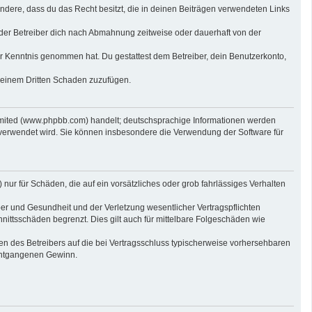
sondere, dass du das Recht besitzt, die in deinen Beiträgen verwendeten Links
der Betreiber dich nach Abmahnung zeitweise oder dauerhaft von der
 zur Kenntnis genommen hat. Du gestattest dem Betreiber, dein Benutzerkonto,
r einem Dritten Schaden zuzufügen.
imited (www.phpbb.com) handelt; deutschsprachige Informationen werden
 verwendet wird. Sie können insbesondere die Verwendung der Software für
nur für Schäden, die auf ein vorsätzliches oder grob fahrlässiges Verhalten
er und Gesundheit und der Verletzung wesentlicher Vertragspflichten
nittsschäden begrenzt. Dies gilt auch für mittelbare Folgeschäden wie
n des Betreibers auf die bei Vertragsschluss typischerweise vorhersehbaren
 entgangenen Gewinn.