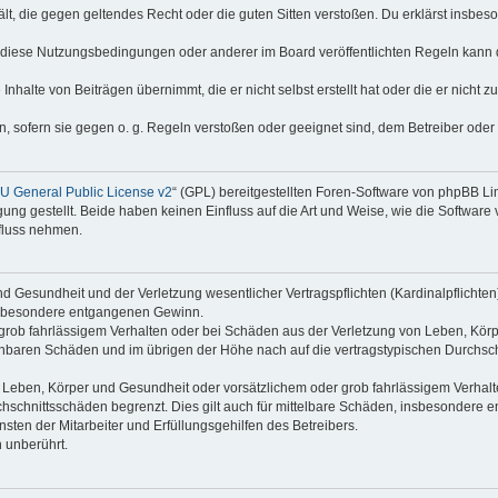
thält, die gegen geltendes Recht oder die guten Sitten verstoßen. Du erklärst insbe
 diese Nutzungsbedingungen oder anderer im Board veröffentlichten Regeln kann 
Inhalte von Beiträgen übernimmt, die er nicht selbst erstellt hat oder die er nicht
n, sofern sie gegen o. g. Regeln verstoßen oder geeignet sind, dem Betreiber ode
 General Public License v2
“ (GPL) bereitgestellten Foren-Software von phpBB L
g gestellt. Beide haben keinen Einfluss auf die Art und Weise, wie die Software
nfluss nehmen.
 Gesundheit und der Verletzung wesentlicher Vertragspflichten (Kardinalpflichten) 
 insbesondere entgangenen Gewinn.
grob fahrlässigem Verhalten oder bei Schäden aus der Verletzung von Leben, Körp
sehbaren Schäden und im übrigen der Höhe nach auf die vertragstypischen Durchsch
Leben, Körper und Gesundheit oder vorsätzlichem oder grob fahrlässigem Verhalte
hschnittsschäden begrenzt. Dies gilt auch für mittelbare Schäden, insbesondere
ten der Mitarbeiter und Erfüllungsgehilfen des Betreibers.
 unberührt.