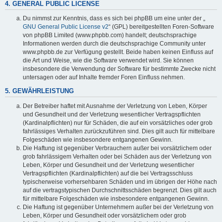
4. GENERAL PUBLIC LICENSE
Du nimmst zur Kenntnis, dass es sich bei phpBB um eine unter der „
GNU General Public License v2
“ (GPL) bereitgestellten Foren-Software
von phpBB Limited (www.phpbb.com) handelt; deutschsprachige
Informationen werden durch die deutschsprachige Community unter
www.phpbb.de zur Verfügung gestellt. Beide haben keinen Einfluss auf
die Art und Weise, wie die Software verwendet wird. Sie können
insbesondere die Verwendung der Software für bestimmte Zwecke nicht
untersagen oder auf Inhalte fremder Foren Einfluss nehmen.
5. GEWÄHRLEISTUNG
Der Betreiber haftet mit Ausnahme der Verletzung von Leben, Körper
und Gesundheit und der Verletzung wesentlicher Vertragspflichten
(Kardinalpflichten) nur für Schäden, die auf ein vorsätzliches oder grob
fahrlässiges Verhalten zurückzuführen sind. Dies gilt auch für mittelbare
Folgeschäden wie insbesondere entgangenen Gewinn.
Die Haftung ist gegenüber Verbrauchern außer bei vorsätzlichem oder
grob fahrlässigem Verhalten oder bei Schäden aus der Verletzung von
Leben, Körper und Gesundheit und der Verletzung wesentlicher
Vertragspflichten (Kardinalpflichten) auf die bei Vertragsschluss
typischerweise vorhersehbaren Schäden und im übrigen der Höhe nach
auf die vertragstypischen Durchschnittsschäden begrenzt. Dies gilt auch
für mittelbare Folgeschäden wie insbesondere entgangenen Gewinn.
Die Haftung ist gegenüber Unternehmern außer bei der Verletzung von
Leben, Körper und Gesundheit oder vorsätzlichem oder grob