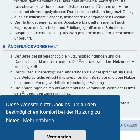
fahrlässigem Verhalten des Betreibers auf die bei Vertragsschluss
typischerweise vorhersehbaren Schäden und im Übrigen der Höhe
nach auf die vertragstypischen Durchschnittsschäden begrenzt. Dies gilt
auch für mittelbare Schäden, insbesondere entgangenen Gewinn.
Die Haftungsbegrenzung der Absätze a bis c gilt sinngemäß auch
zugunsten der Mitarbeiter und Erfüllungsgehilfen des Betreibers.
Ansprüche für eine Haftung aus zwingendem nationalem Recht bleiben
unberührt.
6. ÄNDERUNGSVORBEHALT
Der Betreiber ist berechtigt, die Nutzungsbedingungen und die
Datenschutzerklärung zu ändern. Die Änderung wird dem Nutzer per E-
Mail mitgeteilt.
Der Nutzer ist berechtigt, den Änderungen zu widersprechen. Im Falle
des Widerspruchs erlischt das zwischen dem Betreiber und dem Nutzer
bestehende Vertragsverhältnis mit sofortiger Wirkung.
Die Änderungen gelten als anerkannt und verbindlich, wenn der Nutzer
den Änderungen zugestimmt hat.
Informationen über den Umgang mit deinen persönlichen Daten
Diese Website nutzt Cookies, um dir den
sind in der Datenschutzerklärung enthalten.
bestmöglichen Komfort bei der Nutzung zu
bieten.
Mehr erfahren
Foren-Übersicht
Alle Cookies löschen
Alle Zeiten sind
UTC+02:00
Verstanden!
Powered by
phpBB
® Forum Software © phpBB Limited