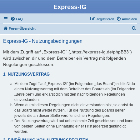
Express-IG
FAQ
Registrieren
Anmelden
S
Foren-Übersicht
u
Express-IG - Nutzungsbedingungen
c
h
Mit dem Zugriff auf „Express-IG“ („https://express-ig.de/phpBB3“)
wird zwischen dir und dem Betreiber ein Vertrag mit folgenden
e
Regelungen geschlossen:
1. NUTZUNGSVERTRAG
Mit dem Zugriff auf „Express-IG“ (im Folgenden „das Board“) schließt du
einen Nutzungsvertrag mit dem Betreiber des Boards ab (im Folgenden
„Betreiber“) und erklärst dich mit den nachfolgenden Regelungen
einverstanden.
Wenn du mit diesen Regelungen nicht einverstanden bist, so darfst du
das Board nicht weiter nutzen. Für die Nutzung des Boards gelten
jeweils die an dieser Stelle veröffentlichten Regelungen.
Der Nutzungsvertrag wird auf unbestimmte Zeit geschlossen und kann
von beiden Seiten ohne Einhaltung einer Frist jederzeit gekündigt
werden.