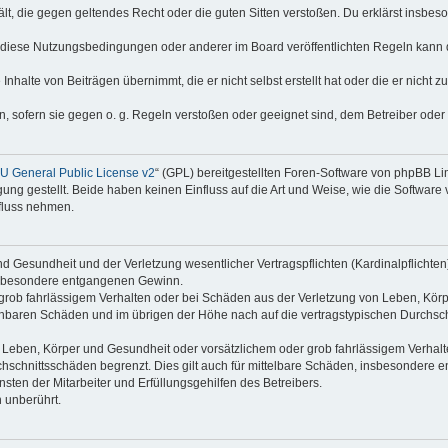
thält, die gegen geltendes Recht oder die guten Sitten verstoßen. Du erklärst insbe
 diese Nutzungsbedingungen oder anderer im Board veröffentlichten Regeln kann 
Inhalte von Beiträgen übernimmt, die er nicht selbst erstellt hat oder die er nicht
n, sofern sie gegen o. g. Regeln verstoßen oder geeignet sind, dem Betreiber ode
 General Public License v2
“ (GPL) bereitgestellten Foren-Software von phpBB L
g gestellt. Beide haben keinen Einfluss auf die Art und Weise, wie die Software
nfluss nehmen.
 Gesundheit und der Verletzung wesentlicher Vertragspflichten (Kardinalpflichten) 
 insbesondere entgangenen Gewinn.
grob fahrlässigem Verhalten oder bei Schäden aus der Verletzung von Leben, Körp
sehbaren Schäden und im übrigen der Höhe nach auf die vertragstypischen Durchsch
Leben, Körper und Gesundheit oder vorsätzlichem oder grob fahrlässigem Verhalte
hschnittsschäden begrenzt. Dies gilt auch für mittelbare Schäden, insbesondere
ten der Mitarbeiter und Erfüllungsgehilfen des Betreibers.
 unberührt.