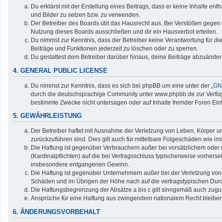
Du erklärst mit der Erstellung eines Beitrags, dass er keine Inhalte en
und Bilder zu setzen bzw. zu verwenden.
Der Betreiber des Boards übt das Hausrecht aus. Bei Verstößen gegen
Nutzung dieses Boards ausschließen und dir ein Hausverbot erteilen.
Du nimmst zur Kenntnis, dass der Betreiber keine Verantwortung für die 
Beiträge und Funktionen jederzeit zu löschen oder zu sperren.
Du gestattest dem Betreiber darüber hinaus, deine Beiträge abzuänder
4. GENERAL PUBLIC LICENSE
Du nimmst zur Kenntnis, dass es sich bei phpBB um eine unter der „
GNU
durch die deutschsprachige Community unter www.phpbb.de zur Verfügun
bestimmte Zwecke nicht untersagen oder auf Inhalte fremder Foren Ei
5. GEWÄHRLEISTUNG
Der Betreiber haftet mit Ausnahme der Verletzung von Leben, Körper und
zurückzuführen sind. Dies gilt auch für mittelbare Folgeschäden wie
Die Haftung ist gegenüber Verbrauchern außer bei vorsätzlichem oder 
(Kardinalpflichten) auf die bei Vertragsschluss typischerweise vorher
insbesondere entgangenen Gewinn.
Die Haftung ist gegenüber Unternehmern außer bei der Verletzung von 
Schäden und im Übrigen der Höhe nach auf die vertragstypischen Durc
Die Haftungsbegrenzung der Absätze a bis c gilt sinngemäß auch zuguns
Ansprüche für eine Haftung aus zwingendem nationalem Recht bleiben
6. ÄNDERUNGSVORBEHALT