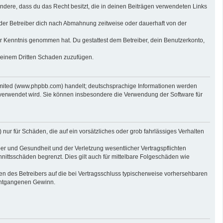
sondere, dass du das Recht besitzt, die in deinen Beiträgen verwendeten Links
der Betreiber dich nach Abmahnung zeitweise oder dauerhaft von der
 zur Kenntnis genommen hat. Du gestattest dem Betreiber, dein Benutzerkonto,
r einem Dritten Schaden zuzufügen.
imited (www.phpbb.com) handelt; deutschsprachige Informationen werden
 verwendet wird. Sie können insbesondere die Verwendung der Software für
nur für Schäden, die auf ein vorsätzliches oder grob fahrlässiges Verhalten
er und Gesundheit und der Verletzung wesentlicher Vertragspflichten
nittsschäden begrenzt. Dies gilt auch für mittelbare Folgeschäden wie
n des Betreibers auf die bei Vertragsschluss typischerweise vorhersehbaren
 entgangenen Gewinn.