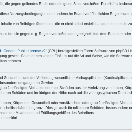
thält, die gegen geltendes Recht oder die guten Sitten verstoßen. Du erklärst insbe
 diese Nutzungsbedingungen oder anderer im Board veröffentlichten Regeln kann 
Inhalte von Beiträgen übernimmt, die er nicht selbst erstellt hat oder die er nicht
n, sofern sie gegen o. g. Regeln verstoßen oder geeignet sind, dem Betreiber ode
 General Public License v2
“ (GPL) bereitgestellten Foren-Software von phpBB L
g gestellt. Beide haben keinen Einfluss auf die Art und Weise, wie die Software
nfluss nehmen.
 Gesundheit und der Verletzung wesentlicher Vertragspflichten (Kardinalpflichten) 
 insbesondere entgangenen Gewinn.
grob fahrlässigem Verhalten oder bei Schäden aus der Verletzung von Leben, Körp
sehbaren Schäden und im übrigen der Höhe nach auf die vertragstypischen Durchsch
Leben, Körper und Gesundheit oder vorsätzlichem oder grob fahrlässigem Verhalte
hschnittsschäden begrenzt. Dies gilt auch für mittelbare Schäden, insbesondere
ten der Mitarbeiter und Erfüllungsgehilfen des Betreibers.
 unberührt.