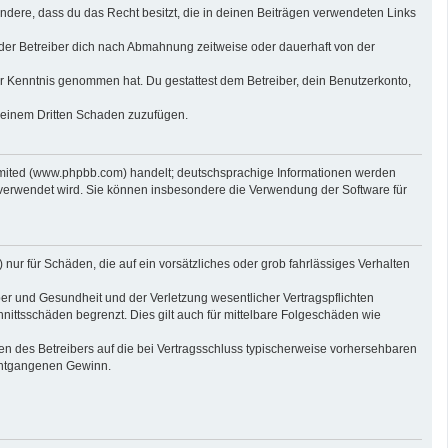
sondere, dass du das Recht besitzt, die in deinen Beiträgen verwendeten Links
der Betreiber dich nach Abmahnung zeitweise oder dauerhaft von der
 zur Kenntnis genommen hat. Du gestattest dem Betreiber, dein Benutzerkonto,
r einem Dritten Schaden zuzufügen.
imited (www.phpbb.com) handelt; deutschsprachige Informationen werden
 verwendet wird. Sie können insbesondere die Verwendung der Software für
nur für Schäden, die auf ein vorsätzliches oder grob fahrlässiges Verhalten
er und Gesundheit und der Verletzung wesentlicher Vertragspflichten
nittsschäden begrenzt. Dies gilt auch für mittelbare Folgeschäden wie
n des Betreibers auf die bei Vertragsschluss typischerweise vorhersehbaren
 entgangenen Gewinn.