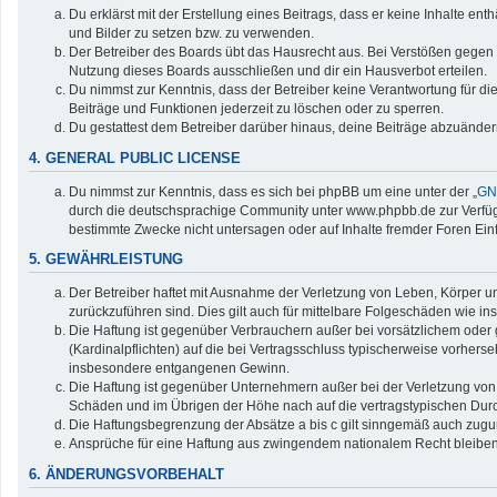
Du erklärst mit der Erstellung eines Beitrags, dass er keine Inhalte en
und Bilder zu setzen bzw. zu verwenden.
Der Betreiber des Boards übt das Hausrecht aus. Bei Verstößen gegen
Nutzung dieses Boards ausschließen und dir ein Hausverbot erteilen.
Du nimmst zur Kenntnis, dass der Betreiber keine Verantwortung für die 
Beiträge und Funktionen jederzeit zu löschen oder zu sperren.
Du gestattest dem Betreiber darüber hinaus, deine Beiträge abzuänder
4. GENERAL PUBLIC LICENSE
Du nimmst zur Kenntnis, dass es sich bei phpBB um eine unter der „
GNU
durch die deutschsprachige Community unter www.phpbb.de zur Verfügun
bestimmte Zwecke nicht untersagen oder auf Inhalte fremder Foren Ei
5. GEWÄHRLEISTUNG
Der Betreiber haftet mit Ausnahme der Verletzung von Leben, Körper und
zurückzuführen sind. Dies gilt auch für mittelbare Folgeschäden wie
Die Haftung ist gegenüber Verbrauchern außer bei vorsätzlichem oder 
(Kardinalpflichten) auf die bei Vertragsschluss typischerweise vorher
insbesondere entgangenen Gewinn.
Die Haftung ist gegenüber Unternehmern außer bei der Verletzung von 
Schäden und im Übrigen der Höhe nach auf die vertragstypischen Durc
Die Haftungsbegrenzung der Absätze a bis c gilt sinngemäß auch zuguns
Ansprüche für eine Haftung aus zwingendem nationalem Recht bleiben
6. ÄNDERUNGSVORBEHALT