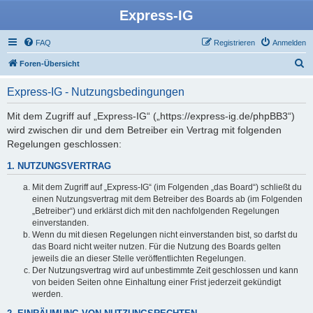
Express-IG
FAQ
Registrieren
Anmelden
S
Foren-Übersicht
u
Express-IG - Nutzungsbedingungen
c
h
Mit dem Zugriff auf „Express-IG“ („https://express-ig.de/phpBB3“)
wird zwischen dir und dem Betreiber ein Vertrag mit folgenden
e
Regelungen geschlossen:
1. NUTZUNGSVERTRAG
Mit dem Zugriff auf „Express-IG“ (im Folgenden „das Board“) schließt du
einen Nutzungsvertrag mit dem Betreiber des Boards ab (im Folgenden
„Betreiber“) und erklärst dich mit den nachfolgenden Regelungen
einverstanden.
Wenn du mit diesen Regelungen nicht einverstanden bist, so darfst du
das Board nicht weiter nutzen. Für die Nutzung des Boards gelten
jeweils die an dieser Stelle veröffentlichten Regelungen.
Der Nutzungsvertrag wird auf unbestimmte Zeit geschlossen und kann
von beiden Seiten ohne Einhaltung einer Frist jederzeit gekündigt
werden.