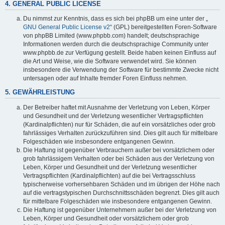
4. GENERAL PUBLIC LICENSE
Du nimmst zur Kenntnis, dass es sich bei phpBB um eine unter der „
GNU General Public License v2
“ (GPL) bereitgestellten Foren-Software
von phpBB Limited (www.phpbb.com) handelt; deutschsprachige
Informationen werden durch die deutschsprachige Community unter
www.phpbb.de zur Verfügung gestellt. Beide haben keinen Einfluss auf
die Art und Weise, wie die Software verwendet wird. Sie können
insbesondere die Verwendung der Software für bestimmte Zwecke nicht
untersagen oder auf Inhalte fremder Foren Einfluss nehmen.
5. GEWÄHRLEISTUNG
Der Betreiber haftet mit Ausnahme der Verletzung von Leben, Körper
und Gesundheit und der Verletzung wesentlicher Vertragspflichten
(Kardinalpflichten) nur für Schäden, die auf ein vorsätzliches oder grob
fahrlässiges Verhalten zurückzuführen sind. Dies gilt auch für mittelbare
Folgeschäden wie insbesondere entgangenen Gewinn.
Die Haftung ist gegenüber Verbrauchern außer bei vorsätzlichem oder
grob fahrlässigem Verhalten oder bei Schäden aus der Verletzung von
Leben, Körper und Gesundheit und der Verletzung wesentlicher
Vertragspflichten (Kardinalpflichten) auf die bei Vertragsschluss
typischerweise vorhersehbaren Schäden und im übrigen der Höhe nach
auf die vertragstypischen Durchschnittsschäden begrenzt. Dies gilt auch
für mittelbare Folgeschäden wie insbesondere entgangenen Gewinn.
Die Haftung ist gegenüber Unternehmern außer bei der Verletzung von
Leben, Körper und Gesundheit oder vorsätzlichem oder grob