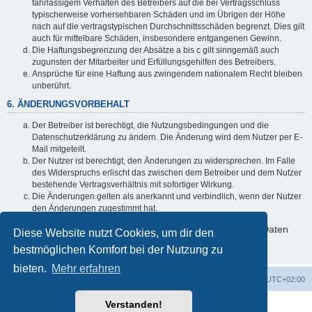
fahrlässigem Verhalten des Betreibers auf die bei Vertragsschluss
typischerweise vorhersehbaren Schäden und im Übrigen der Höhe
nach auf die vertragstypischen Durchschnittsschäden begrenzt. Dies gilt
auch für mittelbare Schäden, insbesondere entgangenen Gewinn.
Die Haftungsbegrenzung der Absätze a bis c gilt sinngemäß auch
zugunsten der Mitarbeiter und Erfüllungsgehilfen des Betreibers.
Ansprüche für eine Haftung aus zwingendem nationalem Recht bleiben
unberührt.
6. ÄNDERUNGSVORBEHALT
Der Betreiber ist berechtigt, die Nutzungsbedingungen und die
Datenschutzerklärung zu ändern. Die Änderung wird dem Nutzer per E-
Mail mitgeteilt.
Der Nutzer ist berechtigt, den Änderungen zu widersprechen. Im Falle
des Widerspruchs erlischt das zwischen dem Betreiber und dem Nutzer
bestehende Vertragsverhältnis mit sofortiger Wirkung.
Die Änderungen gelten als anerkannt und verbindlich, wenn der Nutzer
den Änderungen zugestimmt hat.
Informationen über den Umgang mit deinen persönlichen Daten
Diese Website nutzt Cookies, um dir den
sind in der Datenschutzerklärung enthalten.
bestmöglichen Komfort bei der Nutzung zu
bieten.
Mehr erfahren
Foren-Übersicht
Alle Cookies löschen
Alle Zeiten sind
UTC+02:00
Verstanden!
Powered by
phpBB
® Forum Software © phpBB Limited