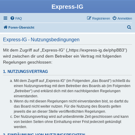
Express-IG
FAQ
Registrieren
Anmelden
S
Foren-Übersicht
u
Express-IG - Nutzungsbedingungen
c
h
Mit dem Zugriff auf „Express-IG“ („https://express-ig.de/phpBB3“)
wird zwischen dir und dem Betreiber ein Vertrag mit folgenden
e
Regelungen geschlossen:
1. NUTZUNGSVERTRAG
Mit dem Zugriff auf „Express-IG“ (im Folgenden „das Board“) schließt du
einen Nutzungsvertrag mit dem Betreiber des Boards ab (im Folgenden
„Betreiber“) und erklärst dich mit den nachfolgenden Regelungen
einverstanden.
Wenn du mit diesen Regelungen nicht einverstanden bist, so darfst du
das Board nicht weiter nutzen. Für die Nutzung des Boards gelten
jeweils die an dieser Stelle veröffentlichten Regelungen.
Der Nutzungsvertrag wird auf unbestimmte Zeit geschlossen und kann
von beiden Seiten ohne Einhaltung einer Frist jederzeit gekündigt
werden.