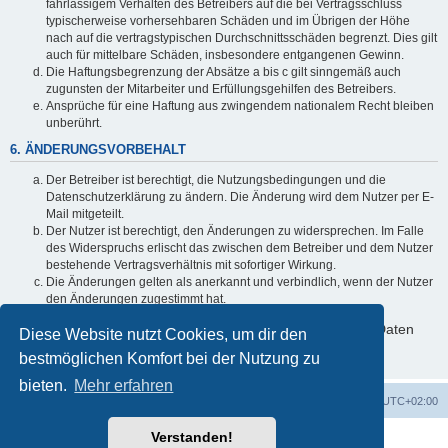
fahrlässigem Verhalten des Betreibers auf die bei Vertragsschluss
typischerweise vorhersehbaren Schäden und im Übrigen der Höhe
nach auf die vertragstypischen Durchschnittsschäden begrenzt. Dies gilt
auch für mittelbare Schäden, insbesondere entgangenen Gewinn.
Die Haftungsbegrenzung der Absätze a bis c gilt sinngemäß auch
zugunsten der Mitarbeiter und Erfüllungsgehilfen des Betreibers.
Ansprüche für eine Haftung aus zwingendem nationalem Recht bleiben
unberührt.
6. ÄNDERUNGSVORBEHALT
Der Betreiber ist berechtigt, die Nutzungsbedingungen und die
Datenschutzerklärung zu ändern. Die Änderung wird dem Nutzer per E-
Mail mitgeteilt.
Der Nutzer ist berechtigt, den Änderungen zu widersprechen. Im Falle
des Widerspruchs erlischt das zwischen dem Betreiber und dem Nutzer
bestehende Vertragsverhältnis mit sofortiger Wirkung.
Die Änderungen gelten als anerkannt und verbindlich, wenn der Nutzer
den Änderungen zugestimmt hat.
Informationen über den Umgang mit deinen persönlichen Daten
Diese Website nutzt Cookies, um dir den
sind in der Datenschutzerklärung enthalten.
bestmöglichen Komfort bei der Nutzung zu
bieten.
Mehr erfahren
Foren-Übersicht
Alle Cookies löschen
Alle Zeiten sind
UTC+02:00
Verstanden!
Powered by
phpBB
® Forum Software © phpBB Limited