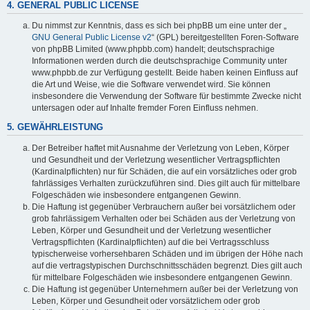
4. GENERAL PUBLIC LICENSE
Du nimmst zur Kenntnis, dass es sich bei phpBB um eine unter der „
GNU General Public License v2
“ (GPL) bereitgestellten Foren-Software
von phpBB Limited (www.phpbb.com) handelt; deutschsprachige
Informationen werden durch die deutschsprachige Community unter
www.phpbb.de zur Verfügung gestellt. Beide haben keinen Einfluss auf
die Art und Weise, wie die Software verwendet wird. Sie können
insbesondere die Verwendung der Software für bestimmte Zwecke nicht
untersagen oder auf Inhalte fremder Foren Einfluss nehmen.
5. GEWÄHRLEISTUNG
Der Betreiber haftet mit Ausnahme der Verletzung von Leben, Körper
und Gesundheit und der Verletzung wesentlicher Vertragspflichten
(Kardinalpflichten) nur für Schäden, die auf ein vorsätzliches oder grob
fahrlässiges Verhalten zurückzuführen sind. Dies gilt auch für mittelbare
Folgeschäden wie insbesondere entgangenen Gewinn.
Die Haftung ist gegenüber Verbrauchern außer bei vorsätzlichem oder
grob fahrlässigem Verhalten oder bei Schäden aus der Verletzung von
Leben, Körper und Gesundheit und der Verletzung wesentlicher
Vertragspflichten (Kardinalpflichten) auf die bei Vertragsschluss
typischerweise vorhersehbaren Schäden und im übrigen der Höhe nach
auf die vertragstypischen Durchschnittsschäden begrenzt. Dies gilt auch
für mittelbare Folgeschäden wie insbesondere entgangenen Gewinn.
Die Haftung ist gegenüber Unternehmern außer bei der Verletzung von
Leben, Körper und Gesundheit oder vorsätzlichem oder grob