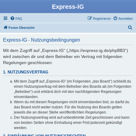
Express-IG
FAQ
Registrieren
Anmelden
S
Foren-Übersicht
u
Express-IG - Nutzungsbedingungen
c
h
Mit dem Zugriff auf „Express-IG“ („https://express-ig.de/phpBB3“)
wird zwischen dir und dem Betreiber ein Vertrag mit folgenden
e
Regelungen geschlossen:
1. NUTZUNGSVERTRAG
Mit dem Zugriff auf „Express-IG“ (im Folgenden „das Board“) schließt du
einen Nutzungsvertrag mit dem Betreiber des Boards ab (im Folgenden
„Betreiber“) und erklärst dich mit den nachfolgenden Regelungen
einverstanden.
Wenn du mit diesen Regelungen nicht einverstanden bist, so darfst du
das Board nicht weiter nutzen. Für die Nutzung des Boards gelten
jeweils die an dieser Stelle veröffentlichten Regelungen.
Der Nutzungsvertrag wird auf unbestimmte Zeit geschlossen und kann
von beiden Seiten ohne Einhaltung einer Frist jederzeit gekündigt
werden.