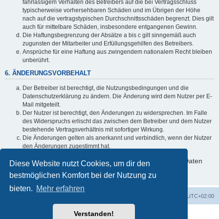
fahrlässigem Verhalten des Betreibers auf die bei Vertragsschluss
typischerweise vorhersehbaren Schäden und im Übrigen der Höhe
nach auf die vertragstypischen Durchschnittsschäden begrenzt. Dies gilt
auch für mittelbare Schäden, insbesondere entgangenen Gewinn.
Die Haftungsbegrenzung der Absätze a bis c gilt sinngemäß auch
zugunsten der Mitarbeiter und Erfüllungsgehilfen des Betreibers.
Ansprüche für eine Haftung aus zwingendem nationalem Recht bleiben
unberührt.
6. ÄNDERUNGSVORBEHALT
Der Betreiber ist berechtigt, die Nutzungsbedingungen und die
Datenschutzerklärung zu ändern. Die Änderung wird dem Nutzer per E-
Mail mitgeteilt.
Der Nutzer ist berechtigt, den Änderungen zu widersprechen. Im Falle
des Widerspruchs erlischt das zwischen dem Betreiber und dem Nutzer
bestehende Vertragsverhältnis mit sofortiger Wirkung.
Die Änderungen gelten als anerkannt und verbindlich, wenn der Nutzer
den Änderungen zugestimmt hat.
Informationen über den Umgang mit deinen persönlichen Daten
Diese Website nutzt Cookies, um dir den
sind in der Datenschutzerklärung enthalten.
bestmöglichen Komfort bei der Nutzung zu
bieten.
Mehr erfahren
Foren-Übersicht
Alle Cookies löschen
Alle Zeiten sind
UTC+02:00
Verstanden!
Powered by
phpBB
® Forum Software © phpBB Limited