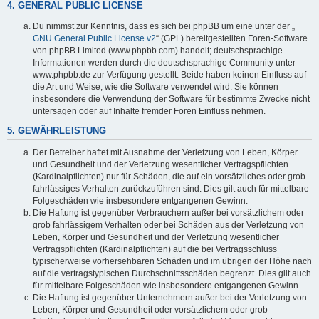
4. GENERAL PUBLIC LICENSE
Du nimmst zur Kenntnis, dass es sich bei phpBB um eine unter der „
GNU General Public License v2
“ (GPL) bereitgestellten Foren-Software
von phpBB Limited (www.phpbb.com) handelt; deutschsprachige
Informationen werden durch die deutschsprachige Community unter
www.phpbb.de zur Verfügung gestellt. Beide haben keinen Einfluss auf
die Art und Weise, wie die Software verwendet wird. Sie können
insbesondere die Verwendung der Software für bestimmte Zwecke nicht
untersagen oder auf Inhalte fremder Foren Einfluss nehmen.
5. GEWÄHRLEISTUNG
Der Betreiber haftet mit Ausnahme der Verletzung von Leben, Körper
und Gesundheit und der Verletzung wesentlicher Vertragspflichten
(Kardinalpflichten) nur für Schäden, die auf ein vorsätzliches oder grob
fahrlässiges Verhalten zurückzuführen sind. Dies gilt auch für mittelbare
Folgeschäden wie insbesondere entgangenen Gewinn.
Die Haftung ist gegenüber Verbrauchern außer bei vorsätzlichem oder
grob fahrlässigem Verhalten oder bei Schäden aus der Verletzung von
Leben, Körper und Gesundheit und der Verletzung wesentlicher
Vertragspflichten (Kardinalpflichten) auf die bei Vertragsschluss
typischerweise vorhersehbaren Schäden und im übrigen der Höhe nach
auf die vertragstypischen Durchschnittsschäden begrenzt. Dies gilt auch
für mittelbare Folgeschäden wie insbesondere entgangenen Gewinn.
Die Haftung ist gegenüber Unternehmern außer bei der Verletzung von
Leben, Körper und Gesundheit oder vorsätzlichem oder grob