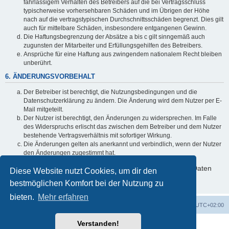
fahrlässigem Verhalten des Betreibers auf die bei Vertragsschluss
typischerweise vorhersehbaren Schäden und im Übrigen der Höhe
nach auf die vertragstypischen Durchschnittsschäden begrenzt. Dies gilt
auch für mittelbare Schäden, insbesondere entgangenen Gewinn.
Die Haftungsbegrenzung der Absätze a bis c gilt sinngemäß auch
zugunsten der Mitarbeiter und Erfüllungsgehilfen des Betreibers.
Ansprüche für eine Haftung aus zwingendem nationalem Recht bleiben
unberührt.
6. ÄNDERUNGSVORBEHALT
Der Betreiber ist berechtigt, die Nutzungsbedingungen und die
Datenschutzerklärung zu ändern. Die Änderung wird dem Nutzer per E-
Mail mitgeteilt.
Der Nutzer ist berechtigt, den Änderungen zu widersprechen. Im Falle
des Widerspruchs erlischt das zwischen dem Betreiber und dem Nutzer
bestehende Vertragsverhältnis mit sofortiger Wirkung.
Die Änderungen gelten als anerkannt und verbindlich, wenn der Nutzer
den Änderungen zugestimmt hat.
Informationen über den Umgang mit deinen persönlichen Daten
Diese Website nutzt Cookies, um dir den
sind in der Datenschutzerklärung enthalten.
bestmöglichen Komfort bei der Nutzung zu
bieten.
Mehr erfahren
Foren-Übersicht
Alle Cookies löschen
Alle Zeiten sind
UTC+02:00
Verstanden!
Powered by
phpBB
® Forum Software © phpBB Limited