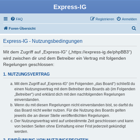
Express-IG
FAQ
Registrieren
Anmelden
S
Foren-Übersicht
u
Express-IG - Nutzungsbedingungen
c
h
Mit dem Zugriff auf „Express-IG“ („https://express-ig.de/phpBB3“)
wird zwischen dir und dem Betreiber ein Vertrag mit folgenden
e
Regelungen geschlossen:
1. NUTZUNGSVERTRAG
Mit dem Zugriff auf „Express-IG“ (im Folgenden „das Board“) schließt du
einen Nutzungsvertrag mit dem Betreiber des Boards ab (im Folgenden
„Betreiber“) und erklärst dich mit den nachfolgenden Regelungen
einverstanden.
Wenn du mit diesen Regelungen nicht einverstanden bist, so darfst du
das Board nicht weiter nutzen. Für die Nutzung des Boards gelten
jeweils die an dieser Stelle veröffentlichten Regelungen.
Der Nutzungsvertrag wird auf unbestimmte Zeit geschlossen und kann
von beiden Seiten ohne Einhaltung einer Frist jederzeit gekündigt
werden.