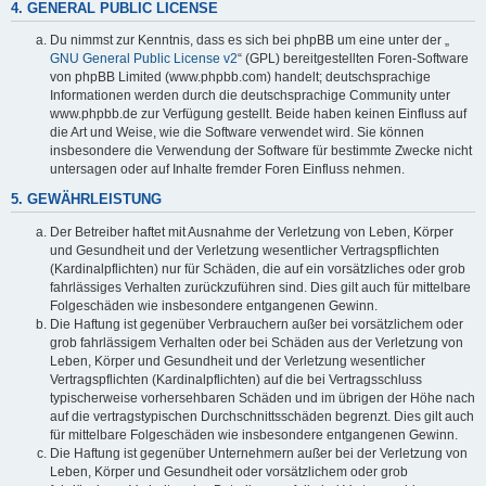
4. GENERAL PUBLIC LICENSE
Du nimmst zur Kenntnis, dass es sich bei phpBB um eine unter der „
GNU General Public License v2
“ (GPL) bereitgestellten Foren-Software
von phpBB Limited (www.phpbb.com) handelt; deutschsprachige
Informationen werden durch die deutschsprachige Community unter
www.phpbb.de zur Verfügung gestellt. Beide haben keinen Einfluss auf
die Art und Weise, wie die Software verwendet wird. Sie können
insbesondere die Verwendung der Software für bestimmte Zwecke nicht
untersagen oder auf Inhalte fremder Foren Einfluss nehmen.
5. GEWÄHRLEISTUNG
Der Betreiber haftet mit Ausnahme der Verletzung von Leben, Körper
und Gesundheit und der Verletzung wesentlicher Vertragspflichten
(Kardinalpflichten) nur für Schäden, die auf ein vorsätzliches oder grob
fahrlässiges Verhalten zurückzuführen sind. Dies gilt auch für mittelbare
Folgeschäden wie insbesondere entgangenen Gewinn.
Die Haftung ist gegenüber Verbrauchern außer bei vorsätzlichem oder
grob fahrlässigem Verhalten oder bei Schäden aus der Verletzung von
Leben, Körper und Gesundheit und der Verletzung wesentlicher
Vertragspflichten (Kardinalpflichten) auf die bei Vertragsschluss
typischerweise vorhersehbaren Schäden und im übrigen der Höhe nach
auf die vertragstypischen Durchschnittsschäden begrenzt. Dies gilt auch
für mittelbare Folgeschäden wie insbesondere entgangenen Gewinn.
Die Haftung ist gegenüber Unternehmern außer bei der Verletzung von
Leben, Körper und Gesundheit oder vorsätzlichem oder grob