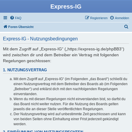
Express-IG
FAQ
Registrieren
Anmelden
S
Foren-Übersicht
u
Express-IG - Nutzungsbedingungen
c
h
Mit dem Zugriff auf „Express-IG“ („https://express-ig.de/phpBB3“)
wird zwischen dir und dem Betreiber ein Vertrag mit folgenden
e
Regelungen geschlossen:
1. NUTZUNGSVERTRAG
Mit dem Zugriff auf „Express-IG“ (im Folgenden „das Board“) schließt du
einen Nutzungsvertrag mit dem Betreiber des Boards ab (im Folgenden
„Betreiber“) und erklärst dich mit den nachfolgenden Regelungen
einverstanden.
Wenn du mit diesen Regelungen nicht einverstanden bist, so darfst du
das Board nicht weiter nutzen. Für die Nutzung des Boards gelten
jeweils die an dieser Stelle veröffentlichten Regelungen.
Der Nutzungsvertrag wird auf unbestimmte Zeit geschlossen und kann
von beiden Seiten ohne Einhaltung einer Frist jederzeit gekündigt
werden.