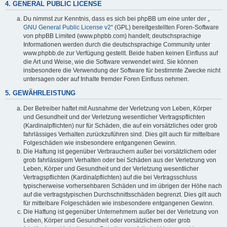
4. GENERAL PUBLIC LICENSE
Du nimmst zur Kenntnis, dass es sich bei phpBB um eine unter der „
GNU General Public License v2
“ (GPL) bereitgestellten Foren-Software
von phpBB Limited (www.phpbb.com) handelt; deutschsprachige
Informationen werden durch die deutschsprachige Community unter
www.phpbb.de zur Verfügung gestellt. Beide haben keinen Einfluss auf
die Art und Weise, wie die Software verwendet wird. Sie können
insbesondere die Verwendung der Software für bestimmte Zwecke nicht
untersagen oder auf Inhalte fremder Foren Einfluss nehmen.
5. GEWÄHRLEISTUNG
Der Betreiber haftet mit Ausnahme der Verletzung von Leben, Körper
und Gesundheit und der Verletzung wesentlicher Vertragspflichten
(Kardinalpflichten) nur für Schäden, die auf ein vorsätzliches oder grob
fahrlässiges Verhalten zurückzuführen sind. Dies gilt auch für mittelbare
Folgeschäden wie insbesondere entgangenen Gewinn.
Die Haftung ist gegenüber Verbrauchern außer bei vorsätzlichem oder
grob fahrlässigem Verhalten oder bei Schäden aus der Verletzung von
Leben, Körper und Gesundheit und der Verletzung wesentlicher
Vertragspflichten (Kardinalpflichten) auf die bei Vertragsschluss
typischerweise vorhersehbaren Schäden und im übrigen der Höhe nach
auf die vertragstypischen Durchschnittsschäden begrenzt. Dies gilt auch
für mittelbare Folgeschäden wie insbesondere entgangenen Gewinn.
Die Haftung ist gegenüber Unternehmern außer bei der Verletzung von
Leben, Körper und Gesundheit oder vorsätzlichem oder grob