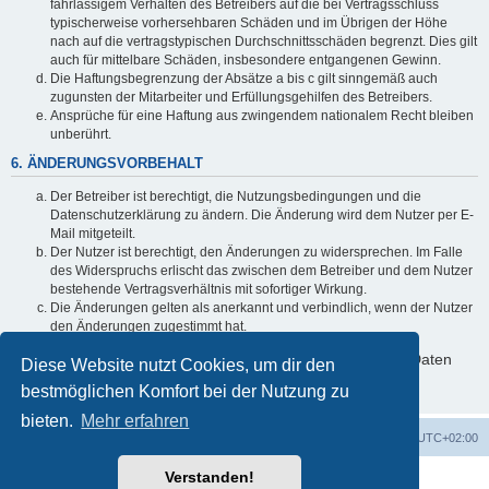
fahrlässigem Verhalten des Betreibers auf die bei Vertragsschluss
typischerweise vorhersehbaren Schäden und im Übrigen der Höhe
nach auf die vertragstypischen Durchschnittsschäden begrenzt. Dies gilt
auch für mittelbare Schäden, insbesondere entgangenen Gewinn.
Die Haftungsbegrenzung der Absätze a bis c gilt sinngemäß auch
zugunsten der Mitarbeiter und Erfüllungsgehilfen des Betreibers.
Ansprüche für eine Haftung aus zwingendem nationalem Recht bleiben
unberührt.
6. ÄNDERUNGSVORBEHALT
Der Betreiber ist berechtigt, die Nutzungsbedingungen und die
Datenschutzerklärung zu ändern. Die Änderung wird dem Nutzer per E-
Mail mitgeteilt.
Der Nutzer ist berechtigt, den Änderungen zu widersprechen. Im Falle
des Widerspruchs erlischt das zwischen dem Betreiber und dem Nutzer
bestehende Vertragsverhältnis mit sofortiger Wirkung.
Die Änderungen gelten als anerkannt und verbindlich, wenn der Nutzer
den Änderungen zugestimmt hat.
Informationen über den Umgang mit deinen persönlichen Daten
Diese Website nutzt Cookies, um dir den
sind in der Datenschutzerklärung enthalten.
bestmöglichen Komfort bei der Nutzung zu
bieten.
Mehr erfahren
Foren-Übersicht
Alle Cookies löschen
Alle Zeiten sind
UTC+02:00
Verstanden!
Powered by
phpBB
® Forum Software © phpBB Limited