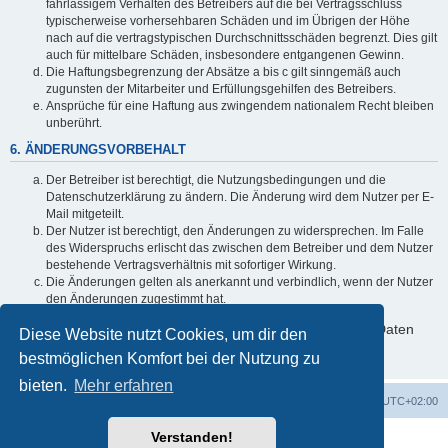
fahrlässigem Verhalten des Betreibers auf die bei Vertragsschluss
typischerweise vorhersehbaren Schäden und im Übrigen der Höhe
nach auf die vertragstypischen Durchschnittsschäden begrenzt. Dies gilt
auch für mittelbare Schäden, insbesondere entgangenen Gewinn.
Die Haftungsbegrenzung der Absätze a bis c gilt sinngemäß auch
zugunsten der Mitarbeiter und Erfüllungsgehilfen des Betreibers.
Ansprüche für eine Haftung aus zwingendem nationalem Recht bleiben
unberührt.
6. ÄNDERUNGSVORBEHALT
Der Betreiber ist berechtigt, die Nutzungsbedingungen und die
Datenschutzerklärung zu ändern. Die Änderung wird dem Nutzer per E-
Mail mitgeteilt.
Der Nutzer ist berechtigt, den Änderungen zu widersprechen. Im Falle
des Widerspruchs erlischt das zwischen dem Betreiber und dem Nutzer
bestehende Vertragsverhältnis mit sofortiger Wirkung.
Die Änderungen gelten als anerkannt und verbindlich, wenn der Nutzer
den Änderungen zugestimmt hat.
Informationen über den Umgang mit deinen persönlichen Daten
Diese Website nutzt Cookies, um dir den
sind in der Datenschutzerklärung enthalten.
bestmöglichen Komfort bei der Nutzung zu
bieten.
Mehr erfahren
Foren-Übersicht
Alle Cookies löschen
Alle Zeiten sind
UTC+02:00
Verstanden!
Powered by
phpBB
® Forum Software © phpBB Limited