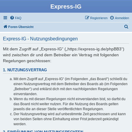
Express-IG
FAQ
Registrieren
Anmelden
S
Foren-Übersicht
u
Express-IG - Nutzungsbedingungen
c
h
Mit dem Zugriff auf „Express-IG“ („https://express-ig.de/phpBB3“)
wird zwischen dir und dem Betreiber ein Vertrag mit folgenden
e
Regelungen geschlossen:
1. NUTZUNGSVERTRAG
Mit dem Zugriff auf „Express-IG“ (im Folgenden „das Board“) schließt du
einen Nutzungsvertrag mit dem Betreiber des Boards ab (im Folgenden
„Betreiber“) und erklärst dich mit den nachfolgenden Regelungen
einverstanden.
Wenn du mit diesen Regelungen nicht einverstanden bist, so darfst du
das Board nicht weiter nutzen. Für die Nutzung des Boards gelten
jeweils die an dieser Stelle veröffentlichten Regelungen.
Der Nutzungsvertrag wird auf unbestimmte Zeit geschlossen und kann
von beiden Seiten ohne Einhaltung einer Frist jederzeit gekündigt
werden.