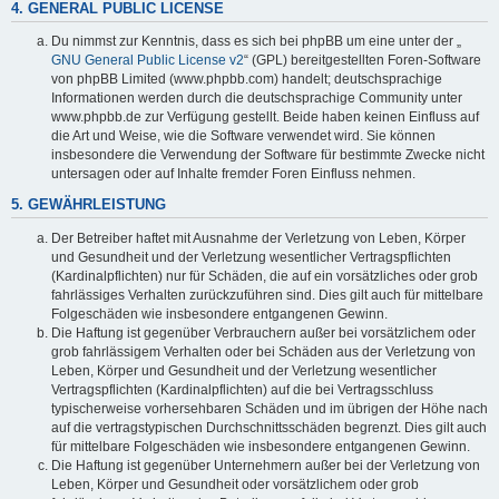
4. GENERAL PUBLIC LICENSE
Du nimmst zur Kenntnis, dass es sich bei phpBB um eine unter der „
GNU General Public License v2
“ (GPL) bereitgestellten Foren-Software
von phpBB Limited (www.phpbb.com) handelt; deutschsprachige
Informationen werden durch die deutschsprachige Community unter
www.phpbb.de zur Verfügung gestellt. Beide haben keinen Einfluss auf
die Art und Weise, wie die Software verwendet wird. Sie können
insbesondere die Verwendung der Software für bestimmte Zwecke nicht
untersagen oder auf Inhalte fremder Foren Einfluss nehmen.
5. GEWÄHRLEISTUNG
Der Betreiber haftet mit Ausnahme der Verletzung von Leben, Körper
und Gesundheit und der Verletzung wesentlicher Vertragspflichten
(Kardinalpflichten) nur für Schäden, die auf ein vorsätzliches oder grob
fahrlässiges Verhalten zurückzuführen sind. Dies gilt auch für mittelbare
Folgeschäden wie insbesondere entgangenen Gewinn.
Die Haftung ist gegenüber Verbrauchern außer bei vorsätzlichem oder
grob fahrlässigem Verhalten oder bei Schäden aus der Verletzung von
Leben, Körper und Gesundheit und der Verletzung wesentlicher
Vertragspflichten (Kardinalpflichten) auf die bei Vertragsschluss
typischerweise vorhersehbaren Schäden und im übrigen der Höhe nach
auf die vertragstypischen Durchschnittsschäden begrenzt. Dies gilt auch
für mittelbare Folgeschäden wie insbesondere entgangenen Gewinn.
Die Haftung ist gegenüber Unternehmern außer bei der Verletzung von
Leben, Körper und Gesundheit oder vorsätzlichem oder grob