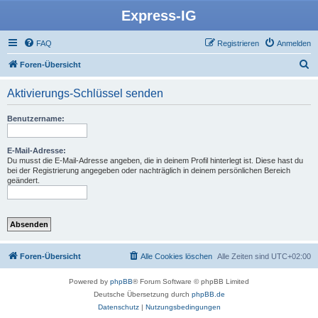
Express-IG
FAQ
Registrieren
Anmelden
S
Foren-Übersicht
u
Aktivierungs-Schlüssel senden
c
h
Benutzername:
e
E-Mail-Adresse:
Du musst die E-Mail-Adresse angeben, die in deinem Profil hinterlegt ist. Diese hast du
bei der Registrierung angegeben oder nachträglich in deinem persönlichen Bereich
geändert.
Foren-Übersicht
Alle Cookies löschen
Alle Zeiten sind
UTC+02:00
Powered by
phpBB
® Forum Software © phpBB Limited
Deutsche Übersetzung durch
phpBB.de
Datenschutz
|
Nutzungsbedingungen