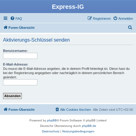
Express-IG
FAQ
Registrieren
Anmelden
S
Foren-Übersicht
u
Aktivierungs-Schlüssel senden
c
h
Benutzername:
e
E-Mail-Adresse:
Du musst die E-Mail-Adresse angeben, die in deinem Profil hinterlegt ist. Diese hast du
bei der Registrierung angegeben oder nachträglich in deinem persönlichen Bereich
geändert.
Foren-Übersicht
Alle Cookies löschen
Alle Zeiten sind
UTC+02:00
Powered by
phpBB
® Forum Software © phpBB Limited
Deutsche Übersetzung durch
phpBB.de
Datenschutz
|
Nutzungsbedingungen