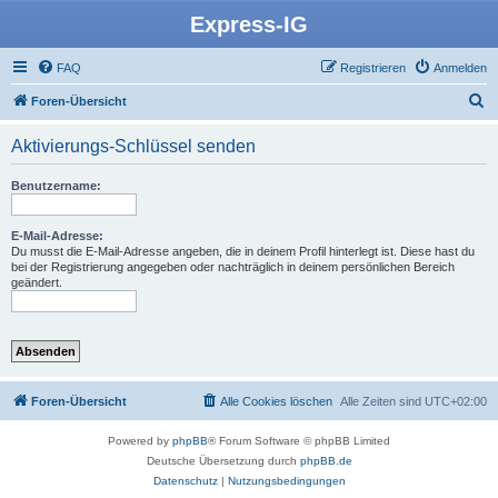
Express-IG
FAQ
Registrieren
Anmelden
S
Foren-Übersicht
u
Aktivierungs-Schlüssel senden
c
h
Benutzername:
e
E-Mail-Adresse:
Du musst die E-Mail-Adresse angeben, die in deinem Profil hinterlegt ist. Diese hast du
bei der Registrierung angegeben oder nachträglich in deinem persönlichen Bereich
geändert.
Foren-Übersicht
Alle Cookies löschen
Alle Zeiten sind
UTC+02:00
Powered by
phpBB
® Forum Software © phpBB Limited
Deutsche Übersetzung durch
phpBB.de
Datenschutz
|
Nutzungsbedingungen