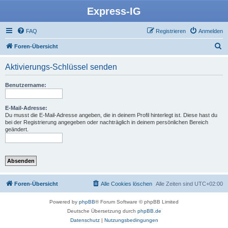
Express-IG
FAQ
Registrieren
Anmelden
S
Foren-Übersicht
u
Aktivierungs-Schlüssel senden
c
h
Benutzername:
e
E-Mail-Adresse:
Du musst die E-Mail-Adresse angeben, die in deinem Profil hinterlegt ist. Diese hast du
bei der Registrierung angegeben oder nachträglich in deinem persönlichen Bereich
geändert.
Foren-Übersicht
Alle Cookies löschen
Alle Zeiten sind
UTC+02:00
Powered by
phpBB
® Forum Software © phpBB Limited
Deutsche Übersetzung durch
phpBB.de
Datenschutz
|
Nutzungsbedingungen