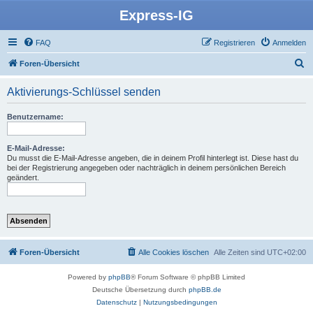
Express-IG
FAQ
Registrieren
Anmelden
S
Foren-Übersicht
u
Aktivierungs-Schlüssel senden
c
h
Benutzername:
e
E-Mail-Adresse:
Du musst die E-Mail-Adresse angeben, die in deinem Profil hinterlegt ist. Diese hast du
bei der Registrierung angegeben oder nachträglich in deinem persönlichen Bereich
geändert.
Foren-Übersicht
Alle Cookies löschen
Alle Zeiten sind
UTC+02:00
Powered by
phpBB
® Forum Software © phpBB Limited
Deutsche Übersetzung durch
phpBB.de
Datenschutz
|
Nutzungsbedingungen