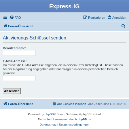
Express-IG
FAQ
Registrieren
Anmelden
S
Foren-Übersicht
u
Aktivierungs-Schlüssel senden
c
h
Benutzername:
e
E-Mail-Adresse:
Du musst die E-Mail-Adresse angeben, die in deinem Profil hinterlegt ist. Diese hast du
bei der Registrierung angegeben oder nachträglich in deinem persönlichen Bereich
geändert.
Foren-Übersicht
Alle Cookies löschen
Alle Zeiten sind
UTC+02:00
Powered by
phpBB
® Forum Software © phpBB Limited
Deutsche Übersetzung durch
phpBB.de
Datenschutz
|
Nutzungsbedingungen