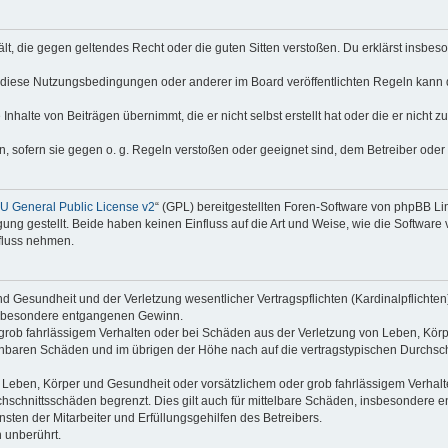
thält, die gegen geltendes Recht oder die guten Sitten verstoßen. Du erklärst insbe
 diese Nutzungsbedingungen oder anderer im Board veröffentlichten Regeln kann 
Inhalte von Beiträgen übernimmt, die er nicht selbst erstellt hat oder die er nicht
n, sofern sie gegen o. g. Regeln verstoßen oder geeignet sind, dem Betreiber ode
 General Public License v2
“ (GPL) bereitgestellten Foren-Software von phpBB L
g gestellt. Beide haben keinen Einfluss auf die Art und Weise, wie die Software
nfluss nehmen.
 Gesundheit und der Verletzung wesentlicher Vertragspflichten (Kardinalpflichten) 
 insbesondere entgangenen Gewinn.
grob fahrlässigem Verhalten oder bei Schäden aus der Verletzung von Leben, Körp
sehbaren Schäden und im übrigen der Höhe nach auf die vertragstypischen Durchsch
Leben, Körper und Gesundheit oder vorsätzlichem oder grob fahrlässigem Verhalte
hschnittsschäden begrenzt. Dies gilt auch für mittelbare Schäden, insbesondere
ten der Mitarbeiter und Erfüllungsgehilfen des Betreibers.
 unberührt.