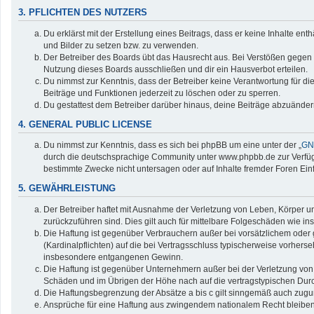
3. PFLICHTEN DES NUTZERS
Du erklärst mit der Erstellung eines Beitrags, dass er keine Inhalte en
und Bilder zu setzen bzw. zu verwenden.
Der Betreiber des Boards übt das Hausrecht aus. Bei Verstößen gegen
Nutzung dieses Boards ausschließen und dir ein Hausverbot erteilen.
Du nimmst zur Kenntnis, dass der Betreiber keine Verantwortung für die 
Beiträge und Funktionen jederzeit zu löschen oder zu sperren.
Du gestattest dem Betreiber darüber hinaus, deine Beiträge abzuänder
4. GENERAL PUBLIC LICENSE
Du nimmst zur Kenntnis, dass es sich bei phpBB um eine unter der „
GNU
durch die deutschsprachige Community unter www.phpbb.de zur Verfügun
bestimmte Zwecke nicht untersagen oder auf Inhalte fremder Foren Ei
5. GEWÄHRLEISTUNG
Der Betreiber haftet mit Ausnahme der Verletzung von Leben, Körper und
zurückzuführen sind. Dies gilt auch für mittelbare Folgeschäden wie
Die Haftung ist gegenüber Verbrauchern außer bei vorsätzlichem oder 
(Kardinalpflichten) auf die bei Vertragsschluss typischerweise vorher
insbesondere entgangenen Gewinn.
Die Haftung ist gegenüber Unternehmern außer bei der Verletzung von 
Schäden und im Übrigen der Höhe nach auf die vertragstypischen Durc
Die Haftungsbegrenzung der Absätze a bis c gilt sinngemäß auch zuguns
Ansprüche für eine Haftung aus zwingendem nationalem Recht bleiben