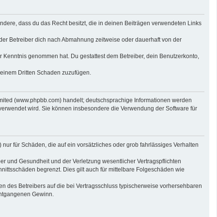
sondere, dass du das Recht besitzt, die in deinen Beiträgen verwendeten Links
der Betreiber dich nach Abmahnung zeitweise oder dauerhaft von der
 zur Kenntnis genommen hat. Du gestattest dem Betreiber, dein Benutzerkonto,
r einem Dritten Schaden zuzufügen.
imited (www.phpbb.com) handelt; deutschsprachige Informationen werden
 verwendet wird. Sie können insbesondere die Verwendung der Software für
nur für Schäden, die auf ein vorsätzliches oder grob fahrlässiges Verhalten
er und Gesundheit und der Verletzung wesentlicher Vertragspflichten
nittsschäden begrenzt. Dies gilt auch für mittelbare Folgeschäden wie
n des Betreibers auf die bei Vertragsschluss typischerweise vorhersehbaren
 entgangenen Gewinn.