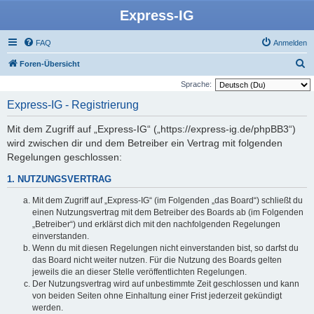
Express-IG
FAQ
Anmelden
S
Foren-Übersicht
u
Sprache:
c
Express-IG - Registrierung
h
Mit dem Zugriff auf „Express-IG“ („https://express-ig.de/phpBB3“)
e
wird zwischen dir und dem Betreiber ein Vertrag mit folgenden
Regelungen geschlossen:
1. NUTZUNGSVERTRAG
Mit dem Zugriff auf „Express-IG“ (im Folgenden „das Board“) schließt du
einen Nutzungsvertrag mit dem Betreiber des Boards ab (im Folgenden
„Betreiber“) und erklärst dich mit den nachfolgenden Regelungen
einverstanden.
Wenn du mit diesen Regelungen nicht einverstanden bist, so darfst du
das Board nicht weiter nutzen. Für die Nutzung des Boards gelten
jeweils die an dieser Stelle veröffentlichten Regelungen.
Der Nutzungsvertrag wird auf unbestimmte Zeit geschlossen und kann
von beiden Seiten ohne Einhaltung einer Frist jederzeit gekündigt
werden.