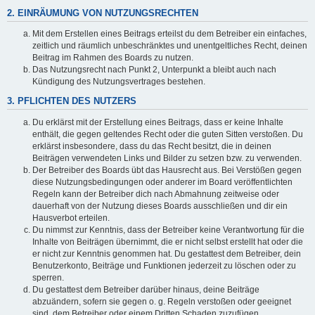
2. EINRÄUMUNG VON NUTZUNGSRECHTEN
Mit dem Erstellen eines Beitrags erteilst du dem Betreiber ein einfaches,
zeitlich und räumlich unbeschränktes und unentgeltliches Recht, deinen
Beitrag im Rahmen des Boards zu nutzen.
Das Nutzungsrecht nach Punkt 2, Unterpunkt a bleibt auch nach
Kündigung des Nutzungsvertrages bestehen.
3. PFLICHTEN DES NUTZERS
Du erklärst mit der Erstellung eines Beitrags, dass er keine Inhalte
enthält, die gegen geltendes Recht oder die guten Sitten verstoßen. Du
erklärst insbesondere, dass du das Recht besitzt, die in deinen
Beiträgen verwendeten Links und Bilder zu setzen bzw. zu verwenden.
Der Betreiber des Boards übt das Hausrecht aus. Bei Verstößen gegen
diese Nutzungsbedingungen oder anderer im Board veröffentlichten
Regeln kann der Betreiber dich nach Abmahnung zeitweise oder
dauerhaft von der Nutzung dieses Boards ausschließen und dir ein
Hausverbot erteilen.
Du nimmst zur Kenntnis, dass der Betreiber keine Verantwortung für die
Inhalte von Beiträgen übernimmt, die er nicht selbst erstellt hat oder die
er nicht zur Kenntnis genommen hat. Du gestattest dem Betreiber, dein
Benutzerkonto, Beiträge und Funktionen jederzeit zu löschen oder zu
sperren.
Du gestattest dem Betreiber darüber hinaus, deine Beiträge
abzuändern, sofern sie gegen o. g. Regeln verstoßen oder geeignet
sind, dem Betreiber oder einem Dritten Schaden zuzufügen.