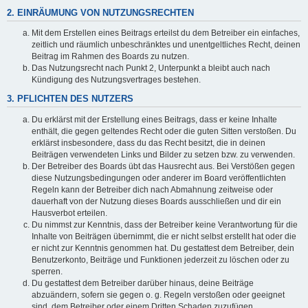
2. EINRÄUMUNG VON NUTZUNGSRECHTEN
Mit dem Erstellen eines Beitrags erteilst du dem Betreiber ein einfaches,
zeitlich und räumlich unbeschränktes und unentgeltliches Recht, deinen
Beitrag im Rahmen des Boards zu nutzen.
Das Nutzungsrecht nach Punkt 2, Unterpunkt a bleibt auch nach
Kündigung des Nutzungsvertrages bestehen.
3. PFLICHTEN DES NUTZERS
Du erklärst mit der Erstellung eines Beitrags, dass er keine Inhalte
enthält, die gegen geltendes Recht oder die guten Sitten verstoßen. Du
erklärst insbesondere, dass du das Recht besitzt, die in deinen
Beiträgen verwendeten Links und Bilder zu setzen bzw. zu verwenden.
Der Betreiber des Boards übt das Hausrecht aus. Bei Verstößen gegen
diese Nutzungsbedingungen oder anderer im Board veröffentlichten
Regeln kann der Betreiber dich nach Abmahnung zeitweise oder
dauerhaft von der Nutzung dieses Boards ausschließen und dir ein
Hausverbot erteilen.
Du nimmst zur Kenntnis, dass der Betreiber keine Verantwortung für die
Inhalte von Beiträgen übernimmt, die er nicht selbst erstellt hat oder die
er nicht zur Kenntnis genommen hat. Du gestattest dem Betreiber, dein
Benutzerkonto, Beiträge und Funktionen jederzeit zu löschen oder zu
sperren.
Du gestattest dem Betreiber darüber hinaus, deine Beiträge
abzuändern, sofern sie gegen o. g. Regeln verstoßen oder geeignet
sind, dem Betreiber oder einem Dritten Schaden zuzufügen.