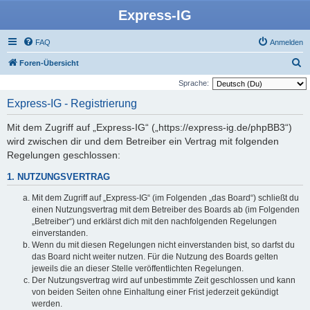
Express-IG
FAQ
Anmelden
S
Foren-Übersicht
u
Sprache:
c
Express-IG - Registrierung
h
Mit dem Zugriff auf „Express-IG“ („https://express-ig.de/phpBB3“)
e
wird zwischen dir und dem Betreiber ein Vertrag mit folgenden
Regelungen geschlossen:
1. NUTZUNGSVERTRAG
Mit dem Zugriff auf „Express-IG“ (im Folgenden „das Board“) schließt du
einen Nutzungsvertrag mit dem Betreiber des Boards ab (im Folgenden
„Betreiber“) und erklärst dich mit den nachfolgenden Regelungen
einverstanden.
Wenn du mit diesen Regelungen nicht einverstanden bist, so darfst du
das Board nicht weiter nutzen. Für die Nutzung des Boards gelten
jeweils die an dieser Stelle veröffentlichten Regelungen.
Der Nutzungsvertrag wird auf unbestimmte Zeit geschlossen und kann
von beiden Seiten ohne Einhaltung einer Frist jederzeit gekündigt
werden.