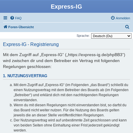
Express-IG
FAQ
Anmelden
S
Foren-Übersicht
u
Sprache:
c
Express-IG - Registrierung
h
Mit dem Zugriff auf „Express-IG“ („https://express-ig.de/phpBB3“)
e
wird zwischen dir und dem Betreiber ein Vertrag mit folgenden
Regelungen geschlossen:
1. NUTZUNGSVERTRAG
Mit dem Zugriff auf „Express-IG“ (im Folgenden „das Board“) schließt du
einen Nutzungsvertrag mit dem Betreiber des Boards ab (im Folgenden
„Betreiber“) und erklärst dich mit den nachfolgenden Regelungen
einverstanden.
Wenn du mit diesen Regelungen nicht einverstanden bist, so darfst du
das Board nicht weiter nutzen. Für die Nutzung des Boards gelten
jeweils die an dieser Stelle veröffentlichten Regelungen.
Der Nutzungsvertrag wird auf unbestimmte Zeit geschlossen und kann
von beiden Seiten ohne Einhaltung einer Frist jederzeit gekündigt
werden.