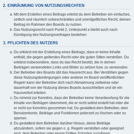
2. EINRÄUMUNG VON NUTZUNGSRECHTEN
Mit dem Erstellen eines Beitrags erteilst du dem Betreiber ein einfaches,
zeitlich und räumlich unbeschränktes und unentgeltliches Recht, deinen
Beitrag im Rahmen des Boards zu nutzen.
Das Nutzungsrecht nach Punkt 2, Unterpunkt a bleibt auch nach
Kündigung des Nutzungsvertrages bestehen.
3. PFLICHTEN DES NUTZERS
Du erklärst mit der Erstellung eines Beitrags, dass er keine Inhalte
enthält, die gegen geltendes Recht oder die guten Sitten verstoßen. Du
erklärst insbesondere, dass du das Recht besitzt, die in deinen
Beiträgen verwendeten Links und Bilder zu setzen bzw. zu verwenden.
Der Betreiber des Boards übt das Hausrecht aus. Bei Verstößen gegen
diese Nutzungsbedingungen oder anderer im Board veröffentlichten
Regeln kann der Betreiber dich nach Abmahnung zeitweise oder
dauerhaft von der Nutzung dieses Boards ausschließen und dir ein
Hausverbot erteilen.
Du nimmst zur Kenntnis, dass der Betreiber keine Verantwortung für die
Inhalte von Beiträgen übernimmt, die er nicht selbst erstellt hat oder die
er nicht zur Kenntnis genommen hat. Du gestattest dem Betreiber, dein
Benutzerkonto, Beiträge und Funktionen jederzeit zu löschen oder zu
sperren.
Du gestattest dem Betreiber darüber hinaus, deine Beiträge
abzuändern, sofern sie gegen o. g. Regeln verstoßen oder geeignet
sind, dem Betreiber oder einem Dritten Schaden zuzufügen.