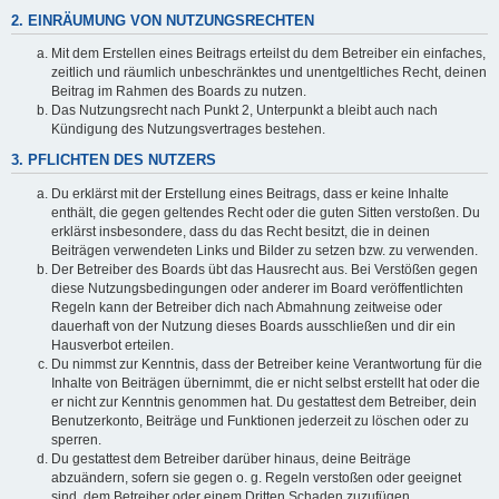
2. EINRÄUMUNG VON NUTZUNGSRECHTEN
Mit dem Erstellen eines Beitrags erteilst du dem Betreiber ein einfaches,
zeitlich und räumlich unbeschränktes und unentgeltliches Recht, deinen
Beitrag im Rahmen des Boards zu nutzen.
Das Nutzungsrecht nach Punkt 2, Unterpunkt a bleibt auch nach
Kündigung des Nutzungsvertrages bestehen.
3. PFLICHTEN DES NUTZERS
Du erklärst mit der Erstellung eines Beitrags, dass er keine Inhalte
enthält, die gegen geltendes Recht oder die guten Sitten verstoßen. Du
erklärst insbesondere, dass du das Recht besitzt, die in deinen
Beiträgen verwendeten Links und Bilder zu setzen bzw. zu verwenden.
Der Betreiber des Boards übt das Hausrecht aus. Bei Verstößen gegen
diese Nutzungsbedingungen oder anderer im Board veröffentlichten
Regeln kann der Betreiber dich nach Abmahnung zeitweise oder
dauerhaft von der Nutzung dieses Boards ausschließen und dir ein
Hausverbot erteilen.
Du nimmst zur Kenntnis, dass der Betreiber keine Verantwortung für die
Inhalte von Beiträgen übernimmt, die er nicht selbst erstellt hat oder die
er nicht zur Kenntnis genommen hat. Du gestattest dem Betreiber, dein
Benutzerkonto, Beiträge und Funktionen jederzeit zu löschen oder zu
sperren.
Du gestattest dem Betreiber darüber hinaus, deine Beiträge
abzuändern, sofern sie gegen o. g. Regeln verstoßen oder geeignet
sind, dem Betreiber oder einem Dritten Schaden zuzufügen.