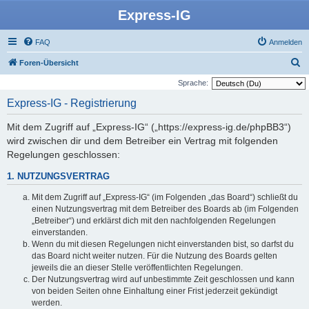
Express-IG
FAQ
Anmelden
S
Foren-Übersicht
u
Sprache:
c
Express-IG - Registrierung
h
Mit dem Zugriff auf „Express-IG“ („https://express-ig.de/phpBB3“)
e
wird zwischen dir und dem Betreiber ein Vertrag mit folgenden
Regelungen geschlossen:
1. NUTZUNGSVERTRAG
Mit dem Zugriff auf „Express-IG“ (im Folgenden „das Board“) schließt du
einen Nutzungsvertrag mit dem Betreiber des Boards ab (im Folgenden
„Betreiber“) und erklärst dich mit den nachfolgenden Regelungen
einverstanden.
Wenn du mit diesen Regelungen nicht einverstanden bist, so darfst du
das Board nicht weiter nutzen. Für die Nutzung des Boards gelten
jeweils die an dieser Stelle veröffentlichten Regelungen.
Der Nutzungsvertrag wird auf unbestimmte Zeit geschlossen und kann
von beiden Seiten ohne Einhaltung einer Frist jederzeit gekündigt
werden.