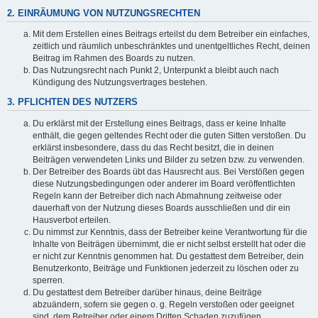
2. EINRÄUMUNG VON NUTZUNGSRECHTEN
Mit dem Erstellen eines Beitrags erteilst du dem Betreiber ein einfaches,
zeitlich und räumlich unbeschränktes und unentgeltliches Recht, deinen
Beitrag im Rahmen des Boards zu nutzen.
Das Nutzungsrecht nach Punkt 2, Unterpunkt a bleibt auch nach
Kündigung des Nutzungsvertrages bestehen.
3. PFLICHTEN DES NUTZERS
Du erklärst mit der Erstellung eines Beitrags, dass er keine Inhalte
enthält, die gegen geltendes Recht oder die guten Sitten verstoßen. Du
erklärst insbesondere, dass du das Recht besitzt, die in deinen
Beiträgen verwendeten Links und Bilder zu setzen bzw. zu verwenden.
Der Betreiber des Boards übt das Hausrecht aus. Bei Verstößen gegen
diese Nutzungsbedingungen oder anderer im Board veröffentlichten
Regeln kann der Betreiber dich nach Abmahnung zeitweise oder
dauerhaft von der Nutzung dieses Boards ausschließen und dir ein
Hausverbot erteilen.
Du nimmst zur Kenntnis, dass der Betreiber keine Verantwortung für die
Inhalte von Beiträgen übernimmt, die er nicht selbst erstellt hat oder die
er nicht zur Kenntnis genommen hat. Du gestattest dem Betreiber, dein
Benutzerkonto, Beiträge und Funktionen jederzeit zu löschen oder zu
sperren.
Du gestattest dem Betreiber darüber hinaus, deine Beiträge
abzuändern, sofern sie gegen o. g. Regeln verstoßen oder geeignet
sind, dem Betreiber oder einem Dritten Schaden zuzufügen.