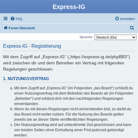
Express-IG
FAQ
Anmelden
S
Foren-Übersicht
u
Sprache:
c
Express-IG - Registrierung
h
Mit dem Zugriff auf „Express-IG“ („https://express-ig.de/phpBB3“)
e
wird zwischen dir und dem Betreiber ein Vertrag mit folgenden
Regelungen geschlossen:
1. NUTZUNGSVERTRAG
Mit dem Zugriff auf „Express-IG“ (im Folgenden „das Board“) schließt du
einen Nutzungsvertrag mit dem Betreiber des Boards ab (im Folgenden
„Betreiber“) und erklärst dich mit den nachfolgenden Regelungen
einverstanden.
Wenn du mit diesen Regelungen nicht einverstanden bist, so darfst du
das Board nicht weiter nutzen. Für die Nutzung des Boards gelten
jeweils die an dieser Stelle veröffentlichten Regelungen.
Der Nutzungsvertrag wird auf unbestimmte Zeit geschlossen und kann
von beiden Seiten ohne Einhaltung einer Frist jederzeit gekündigt
werden.