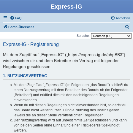
Express-IG
FAQ
Anmelden
S
Foren-Übersicht
u
Sprache:
c
Express-IG - Registrierung
h
Mit dem Zugriff auf „Express-IG“ („https://express-ig.de/phpBB3“)
e
wird zwischen dir und dem Betreiber ein Vertrag mit folgenden
Regelungen geschlossen:
1. NUTZUNGSVERTRAG
Mit dem Zugriff auf „Express-IG“ (im Folgenden „das Board“) schließt du
einen Nutzungsvertrag mit dem Betreiber des Boards ab (im Folgenden
„Betreiber“) und erklärst dich mit den nachfolgenden Regelungen
einverstanden.
Wenn du mit diesen Regelungen nicht einverstanden bist, so darfst du
das Board nicht weiter nutzen. Für die Nutzung des Boards gelten
jeweils die an dieser Stelle veröffentlichten Regelungen.
Der Nutzungsvertrag wird auf unbestimmte Zeit geschlossen und kann
von beiden Seiten ohne Einhaltung einer Frist jederzeit gekündigt
werden.