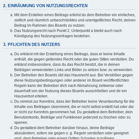
2. EINRÄUMUNG VON NUTZUNGSRECHTEN
Mit dem Erstellen eines Beitrags erteilst du dem Betreiber ein einfaches,
zeitlich und räumlich unbeschränktes und unentgeltliches Recht, deinen
Beitrag im Rahmen des Boards zu nutzen.
Das Nutzungsrecht nach Punkt 2, Unterpunkt a bleibt auch nach
Kündigung des Nutzungsvertrages bestehen.
3. PFLICHTEN DES NUTZERS
Du erklärst mit der Erstellung eines Beitrags, dass er keine Inhalte
enthält, die gegen geltendes Recht oder die guten Sitten verstoßen. Du
erklärst insbesondere, dass du das Recht besitzt, die in deinen
Beiträgen verwendeten Links und Bilder zu setzen bzw. zu verwenden.
Der Betreiber des Boards übt das Hausrecht aus. Bei Verstößen gegen
diese Nutzungsbedingungen oder anderer im Board veröffentlichten
Regeln kann der Betreiber dich nach Abmahnung zeitweise oder
dauerhaft von der Nutzung dieses Boards ausschließen und dir ein
Hausverbot erteilen.
Du nimmst zur Kenntnis, dass der Betreiber keine Verantwortung für die
Inhalte von Beiträgen übernimmt, die er nicht selbst erstellt hat oder die
er nicht zur Kenntnis genommen hat. Du gestattest dem Betreiber, dein
Benutzerkonto, Beiträge und Funktionen jederzeit zu löschen oder zu
sperren.
Du gestattest dem Betreiber darüber hinaus, deine Beiträge
abzuändern, sofern sie gegen o. g. Regeln verstoßen oder geeignet
sind, dem Betreiber oder einem Dritten Schaden zuzufügen.