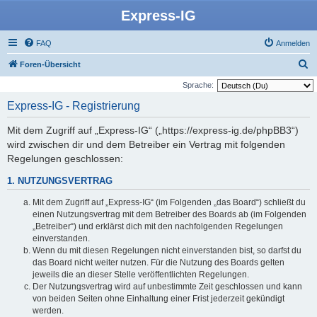
Express-IG
FAQ
Anmelden
S
Foren-Übersicht
u
Sprache:
c
Express-IG - Registrierung
h
Mit dem Zugriff auf „Express-IG“ („https://express-ig.de/phpBB3“)
e
wird zwischen dir und dem Betreiber ein Vertrag mit folgenden
Regelungen geschlossen:
1. NUTZUNGSVERTRAG
Mit dem Zugriff auf „Express-IG“ (im Folgenden „das Board“) schließt du
einen Nutzungsvertrag mit dem Betreiber des Boards ab (im Folgenden
„Betreiber“) und erklärst dich mit den nachfolgenden Regelungen
einverstanden.
Wenn du mit diesen Regelungen nicht einverstanden bist, so darfst du
das Board nicht weiter nutzen. Für die Nutzung des Boards gelten
jeweils die an dieser Stelle veröffentlichten Regelungen.
Der Nutzungsvertrag wird auf unbestimmte Zeit geschlossen und kann
von beiden Seiten ohne Einhaltung einer Frist jederzeit gekündigt
werden.