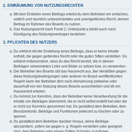
2. EINRÄUMUNG VON NUTZUNGSRECHTEN
Mit dem Erstellen eines Beitrags erteilst du dem Betreiber ein einfaches,
zeitlich und räumlich unbeschränktes und unentgeltliches Recht, deinen
Beitrag im Rahmen des Boards zu nutzen.
Das Nutzungsrecht nach Punkt 2, Unterpunkt a bleibt auch nach
Kündigung des Nutzungsvertrages bestehen.
3. PFLICHTEN DES NUTZERS
Du erklärst mit der Erstellung eines Beitrags, dass er keine Inhalte
enthält, die gegen geltendes Recht oder die guten Sitten verstoßen. Du
erklärst insbesondere, dass du das Recht besitzt, die in deinen
Beiträgen verwendeten Links und Bilder zu setzen bzw. zu verwenden.
Der Betreiber des Boards übt das Hausrecht aus. Bei Verstößen gegen
diese Nutzungsbedingungen oder anderer im Board veröffentlichten
Regeln kann der Betreiber dich nach Abmahnung zeitweise oder
dauerhaft von der Nutzung dieses Boards ausschließen und dir ein
Hausverbot erteilen.
Du nimmst zur Kenntnis, dass der Betreiber keine Verantwortung für die
Inhalte von Beiträgen übernimmt, die er nicht selbst erstellt hat oder die
er nicht zur Kenntnis genommen hat. Du gestattest dem Betreiber, dein
Benutzerkonto, Beiträge und Funktionen jederzeit zu löschen oder zu
sperren.
Du gestattest dem Betreiber darüber hinaus, deine Beiträge
abzuändern, sofern sie gegen o. g. Regeln verstoßen oder geeignet
sind, dem Betreiber oder einem Dritten Schaden zuzufügen.