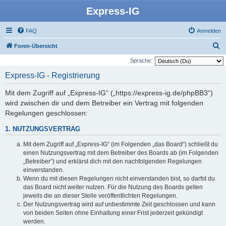
Express-IG
FAQ
Anmelden
S
Foren-Übersicht
u
Sprache:
c
Express-IG - Registrierung
h
Mit dem Zugriff auf „Express-IG“ („https://express-ig.de/phpBB3“)
e
wird zwischen dir und dem Betreiber ein Vertrag mit folgenden
Regelungen geschlossen:
1. NUTZUNGSVERTRAG
Mit dem Zugriff auf „Express-IG“ (im Folgenden „das Board“) schließt du
einen Nutzungsvertrag mit dem Betreiber des Boards ab (im Folgenden
„Betreiber“) und erklärst dich mit den nachfolgenden Regelungen
einverstanden.
Wenn du mit diesen Regelungen nicht einverstanden bist, so darfst du
das Board nicht weiter nutzen. Für die Nutzung des Boards gelten
jeweils die an dieser Stelle veröffentlichten Regelungen.
Der Nutzungsvertrag wird auf unbestimmte Zeit geschlossen und kann
von beiden Seiten ohne Einhaltung einer Frist jederzeit gekündigt
werden.