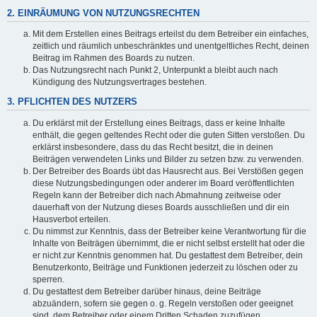
2. EINRÄUMUNG VON NUTZUNGSRECHTEN
Mit dem Erstellen eines Beitrags erteilst du dem Betreiber ein einfaches,
zeitlich und räumlich unbeschränktes und unentgeltliches Recht, deinen
Beitrag im Rahmen des Boards zu nutzen.
Das Nutzungsrecht nach Punkt 2, Unterpunkt a bleibt auch nach
Kündigung des Nutzungsvertrages bestehen.
3. PFLICHTEN DES NUTZERS
Du erklärst mit der Erstellung eines Beitrags, dass er keine Inhalte
enthält, die gegen geltendes Recht oder die guten Sitten verstoßen. Du
erklärst insbesondere, dass du das Recht besitzt, die in deinen
Beiträgen verwendeten Links und Bilder zu setzen bzw. zu verwenden.
Der Betreiber des Boards übt das Hausrecht aus. Bei Verstößen gegen
diese Nutzungsbedingungen oder anderer im Board veröffentlichten
Regeln kann der Betreiber dich nach Abmahnung zeitweise oder
dauerhaft von der Nutzung dieses Boards ausschließen und dir ein
Hausverbot erteilen.
Du nimmst zur Kenntnis, dass der Betreiber keine Verantwortung für die
Inhalte von Beiträgen übernimmt, die er nicht selbst erstellt hat oder die
er nicht zur Kenntnis genommen hat. Du gestattest dem Betreiber, dein
Benutzerkonto, Beiträge und Funktionen jederzeit zu löschen oder zu
sperren.
Du gestattest dem Betreiber darüber hinaus, deine Beiträge
abzuändern, sofern sie gegen o. g. Regeln verstoßen oder geeignet
sind, dem Betreiber oder einem Dritten Schaden zuzufügen.