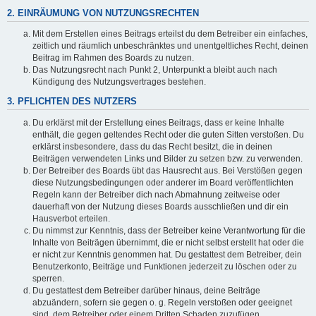
2. EINRÄUMUNG VON NUTZUNGSRECHTEN
Mit dem Erstellen eines Beitrags erteilst du dem Betreiber ein einfaches,
zeitlich und räumlich unbeschränktes und unentgeltliches Recht, deinen
Beitrag im Rahmen des Boards zu nutzen.
Das Nutzungsrecht nach Punkt 2, Unterpunkt a bleibt auch nach
Kündigung des Nutzungsvertrages bestehen.
3. PFLICHTEN DES NUTZERS
Du erklärst mit der Erstellung eines Beitrags, dass er keine Inhalte
enthält, die gegen geltendes Recht oder die guten Sitten verstoßen. Du
erklärst insbesondere, dass du das Recht besitzt, die in deinen
Beiträgen verwendeten Links und Bilder zu setzen bzw. zu verwenden.
Der Betreiber des Boards übt das Hausrecht aus. Bei Verstößen gegen
diese Nutzungsbedingungen oder anderer im Board veröffentlichten
Regeln kann der Betreiber dich nach Abmahnung zeitweise oder
dauerhaft von der Nutzung dieses Boards ausschließen und dir ein
Hausverbot erteilen.
Du nimmst zur Kenntnis, dass der Betreiber keine Verantwortung für die
Inhalte von Beiträgen übernimmt, die er nicht selbst erstellt hat oder die
er nicht zur Kenntnis genommen hat. Du gestattest dem Betreiber, dein
Benutzerkonto, Beiträge und Funktionen jederzeit zu löschen oder zu
sperren.
Du gestattest dem Betreiber darüber hinaus, deine Beiträge
abzuändern, sofern sie gegen o. g. Regeln verstoßen oder geeignet
sind, dem Betreiber oder einem Dritten Schaden zuzufügen.