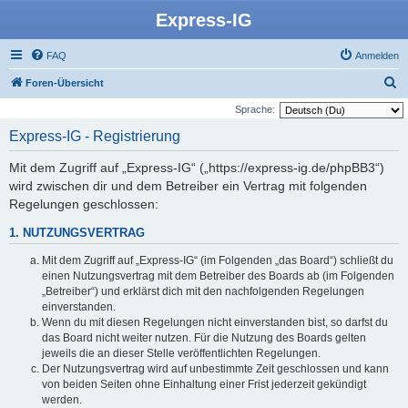
Express-IG
FAQ
Anmelden
S
Foren-Übersicht
u
Sprache:
c
Express-IG - Registrierung
h
Mit dem Zugriff auf „Express-IG“ („https://express-ig.de/phpBB3“)
e
wird zwischen dir und dem Betreiber ein Vertrag mit folgenden
Regelungen geschlossen:
1. NUTZUNGSVERTRAG
Mit dem Zugriff auf „Express-IG“ (im Folgenden „das Board“) schließt du
einen Nutzungsvertrag mit dem Betreiber des Boards ab (im Folgenden
„Betreiber“) und erklärst dich mit den nachfolgenden Regelungen
einverstanden.
Wenn du mit diesen Regelungen nicht einverstanden bist, so darfst du
das Board nicht weiter nutzen. Für die Nutzung des Boards gelten
jeweils die an dieser Stelle veröffentlichten Regelungen.
Der Nutzungsvertrag wird auf unbestimmte Zeit geschlossen und kann
von beiden Seiten ohne Einhaltung einer Frist jederzeit gekündigt
werden.