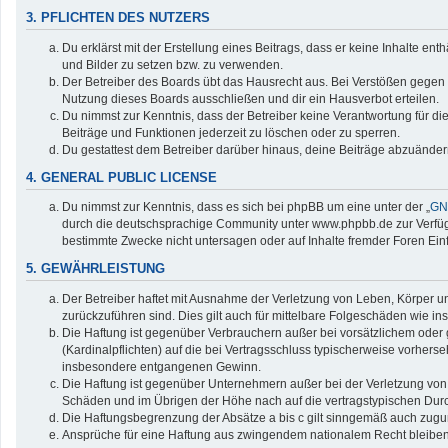
3. PFLICHTEN DES NUTZERS
Du erklärst mit der Erstellung eines Beitrags, dass er keine Inhalte en
und Bilder zu setzen bzw. zu verwenden.
Der Betreiber des Boards übt das Hausrecht aus. Bei Verstößen gegen
Nutzung dieses Boards ausschließen und dir ein Hausverbot erteilen.
Du nimmst zur Kenntnis, dass der Betreiber keine Verantwortung für die 
Beiträge und Funktionen jederzeit zu löschen oder zu sperren.
Du gestattest dem Betreiber darüber hinaus, deine Beiträge abzuänder
4. GENERAL PUBLIC LICENSE
Du nimmst zur Kenntnis, dass es sich bei phpBB um eine unter der „
GNU
durch die deutschsprachige Community unter www.phpbb.de zur Verfügun
bestimmte Zwecke nicht untersagen oder auf Inhalte fremder Foren Ei
5. GEWÄHRLEISTUNG
Der Betreiber haftet mit Ausnahme der Verletzung von Leben, Körper und
zurückzuführen sind. Dies gilt auch für mittelbare Folgeschäden wie
Die Haftung ist gegenüber Verbrauchern außer bei vorsätzlichem oder 
(Kardinalpflichten) auf die bei Vertragsschluss typischerweise vorher
insbesondere entgangenen Gewinn.
Die Haftung ist gegenüber Unternehmern außer bei der Verletzung von 
Schäden und im Übrigen der Höhe nach auf die vertragstypischen Durc
Die Haftungsbegrenzung der Absätze a bis c gilt sinngemäß auch zuguns
Ansprüche für eine Haftung aus zwingendem nationalem Recht bleiben