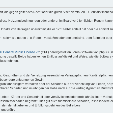
thält, die gegen geltendes Recht oder die guten Sitten verstoßen. Du erklärst insbe
 diese Nutzungsbedingungen oder anderer im Board veröffentlichten Regeln kann 
Inhalte von Beiträgen übernimmt, die er nicht selbst erstellt hat oder die er nicht
n, sofern sie gegen o. g. Regeln verstoßen oder geeignet sind, dem Betreiber ode
 General Public License v2
“ (GPL) bereitgestellten Foren-Software von phpBB L
g gestellt. Beide haben keinen Einfluss auf die Art und Weise, wie die Software
nfluss nehmen.
 Gesundheit und der Verletzung wesentlicher Vertragspflichten (Kardinalpflichten) 
 insbesondere entgangenen Gewinn.
grob fahrlässigem Verhalten oder bei Schäden aus der Verletzung von Leben, Körp
sehbaren Schäden und im übrigen der Höhe nach auf die vertragstypischen Durchsch
Leben, Körper und Gesundheit oder vorsätzlichem oder grob fahrlässigem Verhalte
hschnittsschäden begrenzt. Dies gilt auch für mittelbare Schäden, insbesondere
ten der Mitarbeiter und Erfüllungsgehilfen des Betreibers.
 unberührt.