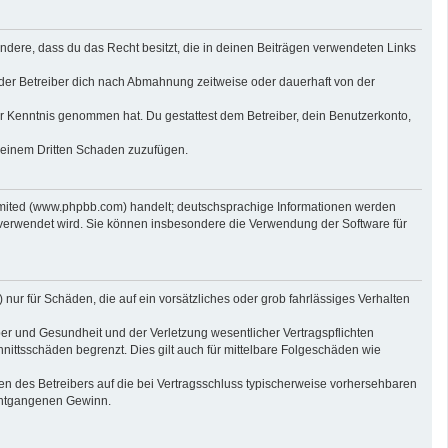
sondere, dass du das Recht besitzt, die in deinen Beiträgen verwendeten Links
der Betreiber dich nach Abmahnung zeitweise oder dauerhaft von der
 zur Kenntnis genommen hat. Du gestattest dem Betreiber, dein Benutzerkonto,
r einem Dritten Schaden zuzufügen.
imited (www.phpbb.com) handelt; deutschsprachige Informationen werden
 verwendet wird. Sie können insbesondere die Verwendung der Software für
nur für Schäden, die auf ein vorsätzliches oder grob fahrlässiges Verhalten
er und Gesundheit und der Verletzung wesentlicher Vertragspflichten
nittsschäden begrenzt. Dies gilt auch für mittelbare Folgeschäden wie
n des Betreibers auf die bei Vertragsschluss typischerweise vorhersehbaren
 entgangenen Gewinn.