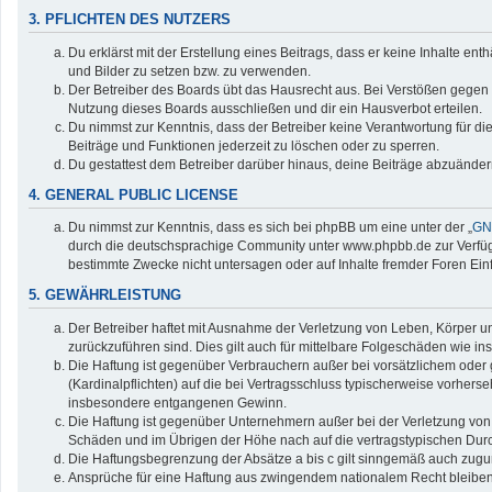
3. PFLICHTEN DES NUTZERS
Du erklärst mit der Erstellung eines Beitrags, dass er keine Inhalte en
und Bilder zu setzen bzw. zu verwenden.
Der Betreiber des Boards übt das Hausrecht aus. Bei Verstößen gegen
Nutzung dieses Boards ausschließen und dir ein Hausverbot erteilen.
Du nimmst zur Kenntnis, dass der Betreiber keine Verantwortung für die 
Beiträge und Funktionen jederzeit zu löschen oder zu sperren.
Du gestattest dem Betreiber darüber hinaus, deine Beiträge abzuänder
4. GENERAL PUBLIC LICENSE
Du nimmst zur Kenntnis, dass es sich bei phpBB um eine unter der „
GNU
durch die deutschsprachige Community unter www.phpbb.de zur Verfügun
bestimmte Zwecke nicht untersagen oder auf Inhalte fremder Foren Ei
5. GEWÄHRLEISTUNG
Der Betreiber haftet mit Ausnahme der Verletzung von Leben, Körper und
zurückzuführen sind. Dies gilt auch für mittelbare Folgeschäden wie
Die Haftung ist gegenüber Verbrauchern außer bei vorsätzlichem oder 
(Kardinalpflichten) auf die bei Vertragsschluss typischerweise vorher
insbesondere entgangenen Gewinn.
Die Haftung ist gegenüber Unternehmern außer bei der Verletzung von 
Schäden und im Übrigen der Höhe nach auf die vertragstypischen Durc
Die Haftungsbegrenzung der Absätze a bis c gilt sinngemäß auch zuguns
Ansprüche für eine Haftung aus zwingendem nationalem Recht bleiben