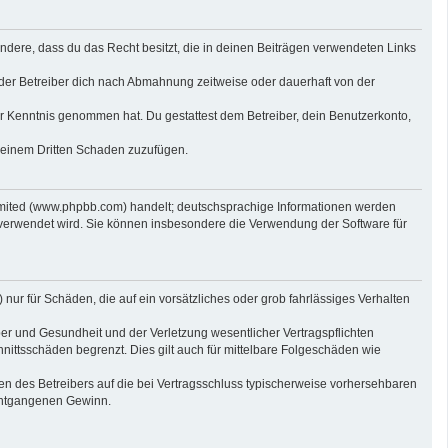
sondere, dass du das Recht besitzt, die in deinen Beiträgen verwendeten Links
der Betreiber dich nach Abmahnung zeitweise oder dauerhaft von der
 zur Kenntnis genommen hat. Du gestattest dem Betreiber, dein Benutzerkonto,
r einem Dritten Schaden zuzufügen.
imited (www.phpbb.com) handelt; deutschsprachige Informationen werden
 verwendet wird. Sie können insbesondere die Verwendung der Software für
nur für Schäden, die auf ein vorsätzliches oder grob fahrlässiges Verhalten
er und Gesundheit und der Verletzung wesentlicher Vertragspflichten
nittsschäden begrenzt. Dies gilt auch für mittelbare Folgeschäden wie
n des Betreibers auf die bei Vertragsschluss typischerweise vorhersehbaren
 entgangenen Gewinn.