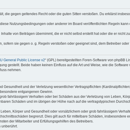
thält, die gegen geltendes Recht oder die guten Sitten verstoßen. Du erklärst insbe
 diese Nutzungsbedingungen oder anderer im Board veröffentlichten Regeln kann 
Inhalte von Beiträgen übernimmt, die er nicht selbst erstellt hat oder die er nicht
n, sofern sie gegen o. g. Regeln verstoßen oder geeignet sind, dem Betreiber ode
 General Public License v2
“ (GPL) bereitgestellten Foren-Software von phpBB L
g gestellt. Beide haben keinen Einfluss auf die Art und Weise, wie die Software
nfluss nehmen.
 Gesundheit und der Verletzung wesentlicher Vertragspflichten (Kardinalpflichten) 
 insbesondere entgangenen Gewinn.
grob fahrlässigem Verhalten oder bei Schäden aus der Verletzung von Leben, Körp
sehbaren Schäden und im übrigen der Höhe nach auf die vertragstypischen Durchsch
Leben, Körper und Gesundheit oder vorsätzlichem oder grob fahrlässigem Verhalte
hschnittsschäden begrenzt. Dies gilt auch für mittelbare Schäden, insbesondere
ten der Mitarbeiter und Erfüllungsgehilfen des Betreibers.
 unberührt.