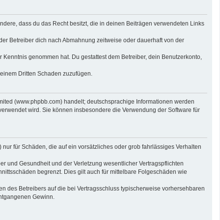
sondere, dass du das Recht besitzt, die in deinen Beiträgen verwendeten Links
der Betreiber dich nach Abmahnung zeitweise oder dauerhaft von der
 zur Kenntnis genommen hat. Du gestattest dem Betreiber, dein Benutzerkonto,
r einem Dritten Schaden zuzufügen.
imited (www.phpbb.com) handelt; deutschsprachige Informationen werden
 verwendet wird. Sie können insbesondere die Verwendung der Software für
nur für Schäden, die auf ein vorsätzliches oder grob fahrlässiges Verhalten
er und Gesundheit und der Verletzung wesentlicher Vertragspflichten
nittsschäden begrenzt. Dies gilt auch für mittelbare Folgeschäden wie
n des Betreibers auf die bei Vertragsschluss typischerweise vorhersehbaren
 entgangenen Gewinn.