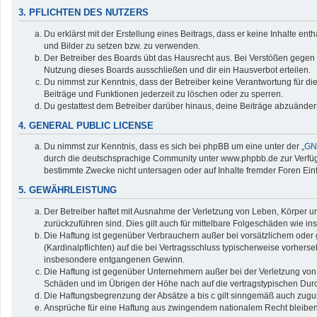
3. PFLICHTEN DES NUTZERS
Du erklärst mit der Erstellung eines Beitrags, dass er keine Inhalte en
und Bilder zu setzen bzw. zu verwenden.
Der Betreiber des Boards übt das Hausrecht aus. Bei Verstößen gegen
Nutzung dieses Boards ausschließen und dir ein Hausverbot erteilen.
Du nimmst zur Kenntnis, dass der Betreiber keine Verantwortung für die 
Beiträge und Funktionen jederzeit zu löschen oder zu sperren.
Du gestattest dem Betreiber darüber hinaus, deine Beiträge abzuänder
4. GENERAL PUBLIC LICENSE
Du nimmst zur Kenntnis, dass es sich bei phpBB um eine unter der „
GNU
durch die deutschsprachige Community unter www.phpbb.de zur Verfügun
bestimmte Zwecke nicht untersagen oder auf Inhalte fremder Foren Ei
5. GEWÄHRLEISTUNG
Der Betreiber haftet mit Ausnahme der Verletzung von Leben, Körper und
zurückzuführen sind. Dies gilt auch für mittelbare Folgeschäden wie
Die Haftung ist gegenüber Verbrauchern außer bei vorsätzlichem oder 
(Kardinalpflichten) auf die bei Vertragsschluss typischerweise vorher
insbesondere entgangenen Gewinn.
Die Haftung ist gegenüber Unternehmern außer bei der Verletzung von 
Schäden und im Übrigen der Höhe nach auf die vertragstypischen Durc
Die Haftungsbegrenzung der Absätze a bis c gilt sinngemäß auch zuguns
Ansprüche für eine Haftung aus zwingendem nationalem Recht bleiben