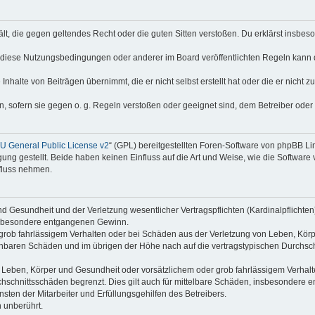
thält, die gegen geltendes Recht oder die guten Sitten verstoßen. Du erklärst insbe
 diese Nutzungsbedingungen oder anderer im Board veröffentlichten Regeln kann 
Inhalte von Beiträgen übernimmt, die er nicht selbst erstellt hat oder die er nicht
n, sofern sie gegen o. g. Regeln verstoßen oder geeignet sind, dem Betreiber ode
 General Public License v2
“ (GPL) bereitgestellten Foren-Software von phpBB L
g gestellt. Beide haben keinen Einfluss auf die Art und Weise, wie die Software
nfluss nehmen.
 Gesundheit und der Verletzung wesentlicher Vertragspflichten (Kardinalpflichten) 
 insbesondere entgangenen Gewinn.
grob fahrlässigem Verhalten oder bei Schäden aus der Verletzung von Leben, Körp
sehbaren Schäden und im übrigen der Höhe nach auf die vertragstypischen Durchsch
Leben, Körper und Gesundheit oder vorsätzlichem oder grob fahrlässigem Verhalte
hschnittsschäden begrenzt. Dies gilt auch für mittelbare Schäden, insbesondere
ten der Mitarbeiter und Erfüllungsgehilfen des Betreibers.
 unberührt.