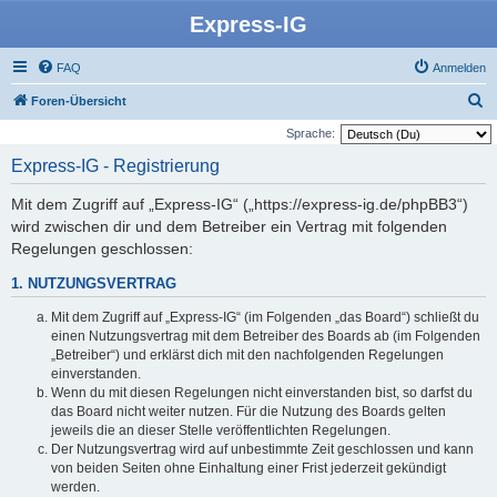
Express-IG
FAQ
Anmelden
S
Foren-Übersicht
u
Sprache:
c
Express-IG - Registrierung
h
Mit dem Zugriff auf „Express-IG“ („https://express-ig.de/phpBB3“)
e
wird zwischen dir und dem Betreiber ein Vertrag mit folgenden
Regelungen geschlossen:
1. NUTZUNGSVERTRAG
Mit dem Zugriff auf „Express-IG“ (im Folgenden „das Board“) schließt du
einen Nutzungsvertrag mit dem Betreiber des Boards ab (im Folgenden
„Betreiber“) und erklärst dich mit den nachfolgenden Regelungen
einverstanden.
Wenn du mit diesen Regelungen nicht einverstanden bist, so darfst du
das Board nicht weiter nutzen. Für die Nutzung des Boards gelten
jeweils die an dieser Stelle veröffentlichten Regelungen.
Der Nutzungsvertrag wird auf unbestimmte Zeit geschlossen und kann
von beiden Seiten ohne Einhaltung einer Frist jederzeit gekündigt
werden.