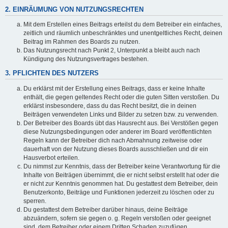
2. EINRÄUMUNG VON NUTZUNGSRECHTEN
Mit dem Erstellen eines Beitrags erteilst du dem Betreiber ein einfaches,
zeitlich und räumlich unbeschränktes und unentgeltliches Recht, deinen
Beitrag im Rahmen des Boards zu nutzen.
Das Nutzungsrecht nach Punkt 2, Unterpunkt a bleibt auch nach
Kündigung des Nutzungsvertrages bestehen.
3. PFLICHTEN DES NUTZERS
Du erklärst mit der Erstellung eines Beitrags, dass er keine Inhalte
enthält, die gegen geltendes Recht oder die guten Sitten verstoßen. Du
erklärst insbesondere, dass du das Recht besitzt, die in deinen
Beiträgen verwendeten Links und Bilder zu setzen bzw. zu verwenden.
Der Betreiber des Boards übt das Hausrecht aus. Bei Verstößen gegen
diese Nutzungsbedingungen oder anderer im Board veröffentlichten
Regeln kann der Betreiber dich nach Abmahnung zeitweise oder
dauerhaft von der Nutzung dieses Boards ausschließen und dir ein
Hausverbot erteilen.
Du nimmst zur Kenntnis, dass der Betreiber keine Verantwortung für die
Inhalte von Beiträgen übernimmt, die er nicht selbst erstellt hat oder die
er nicht zur Kenntnis genommen hat. Du gestattest dem Betreiber, dein
Benutzerkonto, Beiträge und Funktionen jederzeit zu löschen oder zu
sperren.
Du gestattest dem Betreiber darüber hinaus, deine Beiträge
abzuändern, sofern sie gegen o. g. Regeln verstoßen oder geeignet
sind, dem Betreiber oder einem Dritten Schaden zuzufügen.