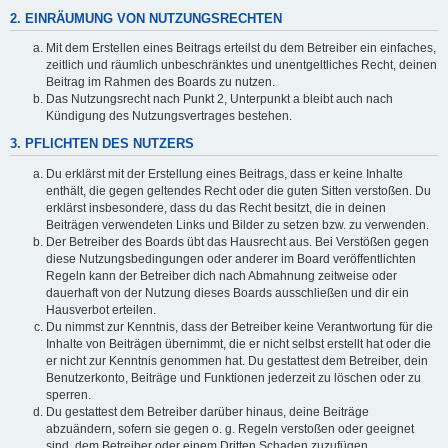
2. EINRÄUMUNG VON NUTZUNGSRECHTEN
Mit dem Erstellen eines Beitrags erteilst du dem Betreiber ein einfaches,
zeitlich und räumlich unbeschränktes und unentgeltliches Recht, deinen
Beitrag im Rahmen des Boards zu nutzen.
Das Nutzungsrecht nach Punkt 2, Unterpunkt a bleibt auch nach
Kündigung des Nutzungsvertrages bestehen.
3. PFLICHTEN DES NUTZERS
Du erklärst mit der Erstellung eines Beitrags, dass er keine Inhalte
enthält, die gegen geltendes Recht oder die guten Sitten verstoßen. Du
erklärst insbesondere, dass du das Recht besitzt, die in deinen
Beiträgen verwendeten Links und Bilder zu setzen bzw. zu verwenden.
Der Betreiber des Boards übt das Hausrecht aus. Bei Verstößen gegen
diese Nutzungsbedingungen oder anderer im Board veröffentlichten
Regeln kann der Betreiber dich nach Abmahnung zeitweise oder
dauerhaft von der Nutzung dieses Boards ausschließen und dir ein
Hausverbot erteilen.
Du nimmst zur Kenntnis, dass der Betreiber keine Verantwortung für die
Inhalte von Beiträgen übernimmt, die er nicht selbst erstellt hat oder die
er nicht zur Kenntnis genommen hat. Du gestattest dem Betreiber, dein
Benutzerkonto, Beiträge und Funktionen jederzeit zu löschen oder zu
sperren.
Du gestattest dem Betreiber darüber hinaus, deine Beiträge
abzuändern, sofern sie gegen o. g. Regeln verstoßen oder geeignet
sind, dem Betreiber oder einem Dritten Schaden zuzufügen.