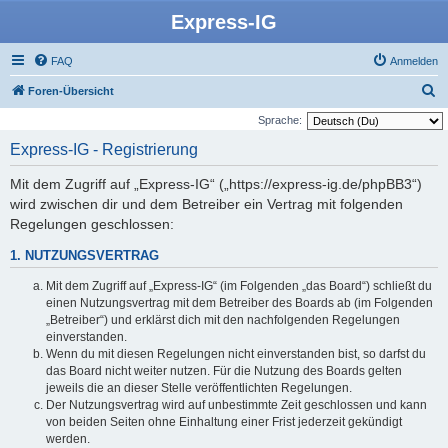
Express-IG
FAQ
Anmelden
S
Foren-Übersicht
u
Sprache:
c
Express-IG - Registrierung
h
Mit dem Zugriff auf „Express-IG“ („https://express-ig.de/phpBB3“)
e
wird zwischen dir und dem Betreiber ein Vertrag mit folgenden
Regelungen geschlossen:
1. NUTZUNGSVERTRAG
Mit dem Zugriff auf „Express-IG“ (im Folgenden „das Board“) schließt du
einen Nutzungsvertrag mit dem Betreiber des Boards ab (im Folgenden
„Betreiber“) und erklärst dich mit den nachfolgenden Regelungen
einverstanden.
Wenn du mit diesen Regelungen nicht einverstanden bist, so darfst du
das Board nicht weiter nutzen. Für die Nutzung des Boards gelten
jeweils die an dieser Stelle veröffentlichten Regelungen.
Der Nutzungsvertrag wird auf unbestimmte Zeit geschlossen und kann
von beiden Seiten ohne Einhaltung einer Frist jederzeit gekündigt
werden.